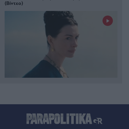
(Βίντεο)
Πριν 16 λεπτά
Δεύτερο κύμα εξόδου για τον
Δεκαπενταύγουστο: Χιλιάδες ταξιδιώτες
αναχωρούν από τον Πειραιά για τα νησιά
(Βίντεο)
Πριν 19 λεπτά