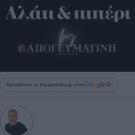
Προσθέστε το Parapolitika.gr στην