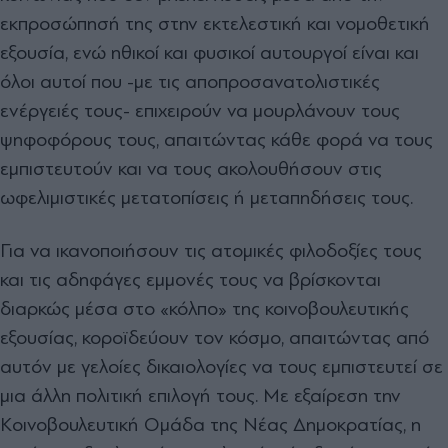
εκπροσώπησή της στην εκτελεστική και νοµοθετική
εξουσία, ενώ ηθικοί και φυσικοί αυτουργοί είναι και
όλοι αυτοί που -µε τις αποπροσανατολιστικές
ενέργειές τους- επιχειρούν να µουρλάνουν τους
ψηφοφόρους τους, απαιτώντας κάθε φορά να τους
εµπιστευτούν και να τους ακολουθήσουν στις
ωφελιµιστικές µετατοπίσεις ή µεταπηδήσεις τους.
Για να ικανοποιήσουν τις ατοµικές φιλοδοξίες τους
και τις αδηφάγες εµµονές τους να βρίσκονται
διαρκώς µέσα στο «κόλπο» της κοινοβουλευτικής
εξουσίας, κοροϊδεύουν τον κόσµο, απαιτώντας από
αυτόν µε γελοίες δικαιολογίες να τους εµπιστευτεί σε
µια άλλη πολιτική επιλογή τους. Με εξαίρεση την
Κοινοβουλευτική Οµάδα της Νέας ∆ηµοκρατίας, η