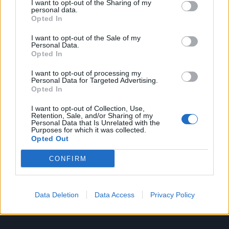
I want to opt-out of the Sharing of my
για τα Τέµπη, η διαφορά ανάμεσα στη
personal data.
*
Opted In
Αποδέχομαι τους
όρους χρήσης
"μάνα των Τεμπών" και την αρχηγό
και την πολιτική απορρήτου
I want to opt-out of the Sale of my
κόμματος και ο "ρεφενές" στο κόμμα
Personal Data.
Τσίπρα & οι μισθοί των πρώην
Opted In
Εγγραφή
βουλευτών ΣΥΡΙΖΑ
I want to opt-out of processing my
Personal Data for Targeted Advertising.
Opted In
X
I want to opt-out of Collection, Use,
Retention, Sale, and/or Sharing of my
Personal Data that Is Unrelated with the
Purposes for which it was collected.
Opted Out
CONFIRM
Data Deletion
Data Access
Privacy Policy