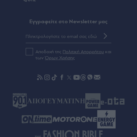
υπουργός Δικαιοσύνης από τη Γερουσία
Πριν 38 λεπτά
Eγγραφείτε στο Newsletter μας
Eπιχείρηση διάσωσης στην Αττικοβοιωτία: 259
απομακρύνσεις διά θαλάσσης - Πώς έδρασε το
Πυροσβεστικό Σώμα (Εικόνες)
Αποδοχή της
Πολιτική Απορρήτου
και
Πριν 39 λεπτά
των
Όρων Χρήσης
Έλληνες του εξωτερικού: Βασικός στο φιλικό της
Χαλ με την Άιντραχτ ο Κωνσταντίνος Τζολάκης