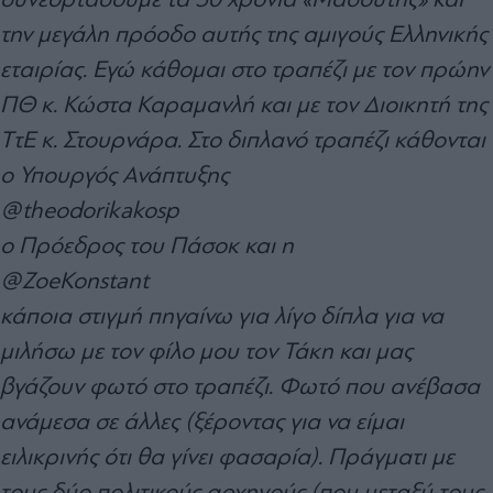
την μεγάλη πρόοδο αυτής της αμιγούς Ελληνικής
εταιρίας. Εγώ κάθομαι στο τραπέζι με τον πρώην
ΠΘ κ. Κώστα Καραμανλή και με τον Διοικητή της
ΤτΕ κ. Στουρνάρα. Στο διπλανό τραπέζι κάθονται
ο Υπουργός Ανάπτυξης
@theodorikakosp
ο Πρόεδρος του Πάσοκ και η
@ZoeKonstant
κάποια στιγμή πηγαίνω για λίγο δίπλα για να
μιλήσω με τον φίλο μου τον Τάκη και μας
βγάζουν φωτό στο τραπέζι. Φωτό που ανέβασα
ανάμεσα σε άλλες (ξέροντας για να είμαι
ειλικρινής ότι θα γίνει φασαρία). Πράγματι με
τους δύο πολιτικούς αρχηγούς (που μεταξύ τους