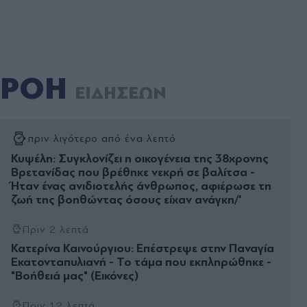
ΡΟΗ
ΕΙΔΗΣΕΩΝ
πριν λιγότερο από ένα λεπτό
Κυψέλη: Συγκλονίζει η οικογένεια της 38χρονης
Βρετανίδας που βρέθηκε νεκρή σε βαλίτσα -
Ήταν ένας ανιδιοτελής άνθρωπος, αφιέρωσε τη
ζωή της βοηθώντας όσους είχαν ανάγκη/'
Πριν 2 λεπτά
Κατερίνα Καινούργιου: Επέστρεψε στην Παναγία
Εκατονταπυλιανή - Το τάμα που εκπληρώθηκε -
"Βοήθειά μας" (Εικόνες)
Πριν 12 λεπτά