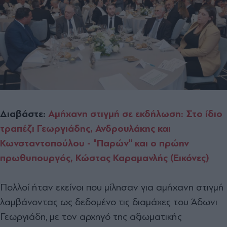
Διαβάστε:
Αμήχανη στιγμή σε εκδήλωση: Στο ίδιο
τραπέζι Γεωργιάδης, Ανδρουλάκης και
Κωνσταντοπούλου - "Παρών" και ο πρώην
πρωθυπουργός, Κώστας Καραμανλής (Εικόνες)
Πολλοί ήταν εκείνοι που μίλησαν για αμήχανη στιγμή
λαμβάνοντας ως δεδομένο τις διαμάχες του Άδωνι
Γεωργιάδη, με τον αρχηγό της αξιωματικής