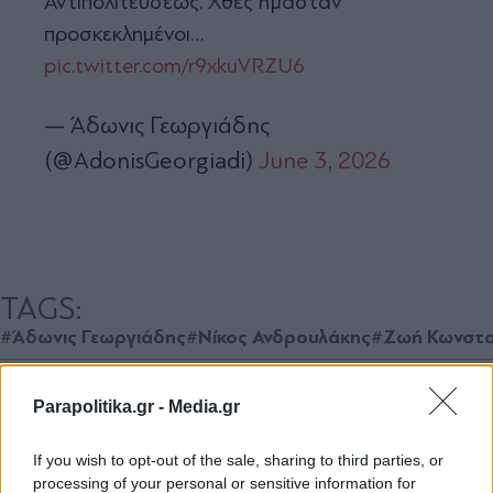
Αντιπολιτεύσεως. Χθες ήμασταν
προσκεκλημένοι…
pic.twitter.com/r9xkuVRZU6
— Άδωνις Γεωργιάδης
(@AdonisGeorgiadi)
June 3, 2026
TAGS:
#Άδωνις Γεωργιάδης
#Νίκος Ανδρουλάκης
#Ζωή Κωνστ
Parapolitika.gr -
Media.gr
Ακολουθήστε το
parapolitika.gr στο Google
If you wish to opt-out of the sale, sharing to third parties, or
News για άμεση και έγκυρη
processing of your personal or sensitive information for
ενημέρωση