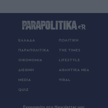
ΟΠΕΚΑ: Αύριο η καταβολή του βοηθήματος σε
τρίτεκνες και πολύτεκνες οικογένειες
Πριν 25 λεπτά
Λευκός Πύργος: Νέο διευρυμένο ωράριο έως τις
21:00 από τις 8 Αυγούστου
ΕΛΛΑΔΑ
ΠΟΛΙΤΙΚΗ
Πριν 26 λεπτά
Νέα εποχή στην Ουρουγουάη: Ο Ντιέγκο
ΠΑΡΑΠΟΛΙΤΙΚΑ
THE TIMES
Φορλάν ανέλαβε την εθνική ομάδα!
ΟΙΚΟΝΟΜΙΑ
LIFESTYLE
Πριν 28 λεπτά
ΔΙΕΘΝΗ
ΑΘΛΗΤΙΚΑ ΝΕΑ
ΗΠΑ: Διχασμός στους Δημοκρατικούς μετά από
άλλη μια νίκη της λαϊκίστικης αριστεράς
MEDIA
VIRAL
QUIZ
Πριν 29 λεπτά
Ιός του Δυτικού Νείλου: Ανακοίνωσε 23 νέα
κρούσματα την τελευταία εβδομάδα ο ΕΟΔΥ
Eγγραφείτε στο Newsletter μας