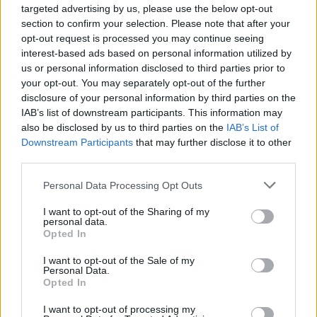
targeted advertising by us, please use the below opt-out
section to confirm your selection. Please note that after your
Ακολουθήστε μας στο
opt-out request is processed you may continue seeing
facebook
interest-based ads based on personal information utilized by
us or personal information disclosed to third parties prior to
your opt-out. You may separately opt-out of the further
disclosure of your personal information by third parties on the
Ακολουθήστε μας στο
IAB’s list of downstream participants. This information may
twitter
also be disclosed by us to third parties on the
IAB’s List of
Εγγραφή στο newsletter
Downstream Participants
that may further disclose it to other
third parties.
ΣΧΕΤΙΚΗ ΕΙΔΗΣΕΟΓΡΑΦΙΑ
Personal Data Processing Opt Outs
I want to opt-out of the Sharing of my
personal data.
*
Opted In
Αποδέχομαι τους
όρους χρήσης
και την πολιτική απορρήτου
I want to opt-out of the Sale of my
Personal Data.
Opted In
Εγγραφή
I want to opt-out of processing my