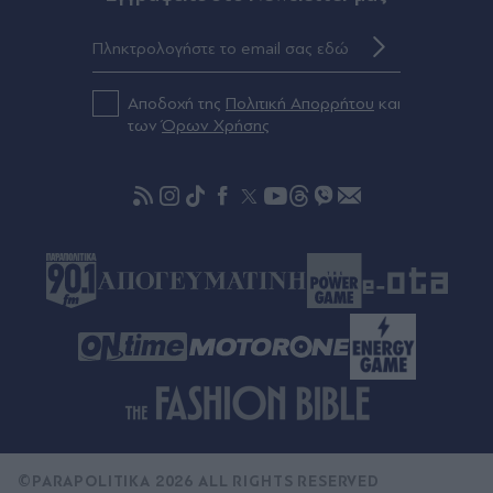
Πριν 34 λεπτά
Δανάη Μπάρκα: Το σχόλιο για "πλαστική" και η
αποστομωτική απάντησή της - "Μόνο με
πλαστικές συντηρείς τέτοιο έργο τέχνης"
Αποδοχή της
Πολιτική Απορρήτου
και
(Εικόνα)
των
Όρων Χρήσης
©PARAPOLITIKA 2026 ALL RIGHTS RESERVED