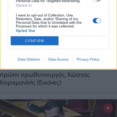
Personal Data for Targeted Advertising.
Opted In
X
I want to opt-out of Collection, Use,
Retention, Sale, and/or Sharing of my
Personal Data that Is Unrelated with the
Purposes for which it was collected.
Opted Out
ΠΑΡΑΠΟΛΙΤΙΚΑ
03.06.2026 01:31
CONFIRM
PARAPOLITIKA NEWSROOM
Αμήχανη στιγμή σε εκδήλωση: Στο ίδιο
τραπέζι Γεωργιάδης, Ανδρουλάκης και
Data Deletion
Data Access
Privacy Policy
Κωνσταντοπούλου - "Παρών" και ο
πρώην πρωθυπουργός, Κώστας
Καραμανλής (Εικόνες)