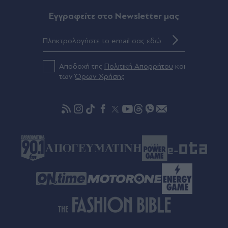
ευκαιρίες - Ποιοι ευνοούνται από το τρίγωνο
Ήλιου - Κρόνου
Eγγραφείτε στο Newsletter μας
Πριν 40 λεπτά
Επικίνδυνες διαδρομές με "Ντέρτι" στα
μπουζούκια
Αποδοχή της
Πολιτική Απορρήτου
και
των
Όρων Χρήσης
Πριν 54 λεπτά
Φωτιά στη Βοιωτία: Προφυλακίστηκαν ο
δήμαρχος Στυλίδας και ακόμη δύο
κατηγορούμενοι για την πυρκαγιά στο αιολικό
πάρκο - Το πόρισμα της Πυροσβεστικής