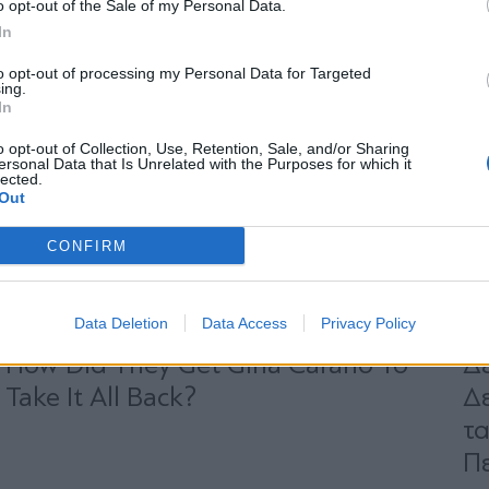
*
o opt-out of the Sale of my Personal Data.
Αποδέχομαι τους
όρους χρήσης
In
και την πολιτική απορρήτου
to opt-out of processing my Personal Data for Targeted
ing.
Εγγραφή
In
o opt-out of Collection, Use, Retention, Sale, and/or Sharing
ersonal Data that Is Unrelated with the Purposes for which it
lected.
X
Out
CONFIRM
Data Deletion
Data Access
Privacy Policy