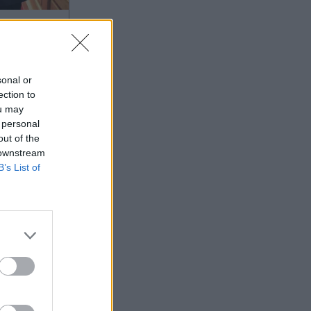
026 17:00
OM
πάχαλο
sonal or
η και
ection to
 νούμερα
ou may
 personal
ΟΚ και
out of the
 downstream
B’s List of