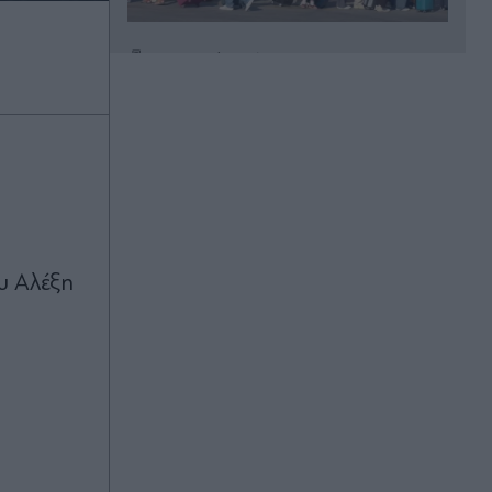
Πριν 16 λεπτά
Φωτιά στη Βοιωτία: Αναστέλλεται η
λειτουργία του αιολικού πάρκου -
Προφυλακίστηκαν οι 3
κατηγορούμενοι
Πριν 16 λεπτά
Χωρίς τέλος τα σενάρια για τον
Μοτζτάμπα Χαμενεΐ: Ο "αόρατος
ηγέτης" βρίσκεται σε πολύ κρίσιμη
υ Αλέξη
κατάσταση, μπορεί να πεθάνει ανά
πάσα στιγμή
Πριν 17 λεπτά
"Καμπανάκι" για την ασφάλεια στη
θάλασσα: Ανήλικοι σε jet ski και
βαρκάκια στα χέρια άπειρων
οδηγών - Τα περιστατικά που
προκαλούν ανησυχία και τα κενά