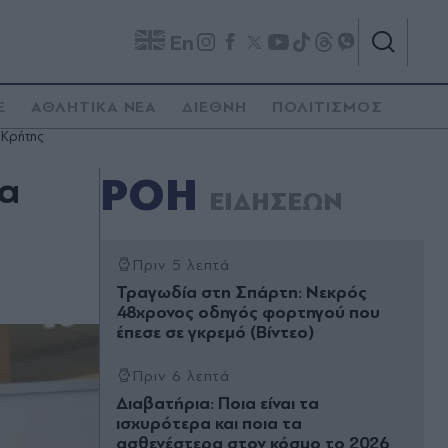
En
E
ΑΘΛΗΤΙΚΑ ΝΕΑ
ΔΙΕΘΝΗ
ΠΟΛΙΤΙΣΜΟΣ
 Κρήτης
ια
ΡΟΗ
ΕΙΔΗΣΕΩΝ
Πριν 5 λεπτά
Τραγωδία στη Σπάρτη: Νεκρός
48χρονος οδηγός φορτηγού που
έπεσε σε γκρεμό (Βίντεο)
Πριν 6 λεπτά
Διαβατήρια: Ποια είναι τα
ισχυρότερα και ποια τα
ασθενέστερα στον κόσμο το 2026