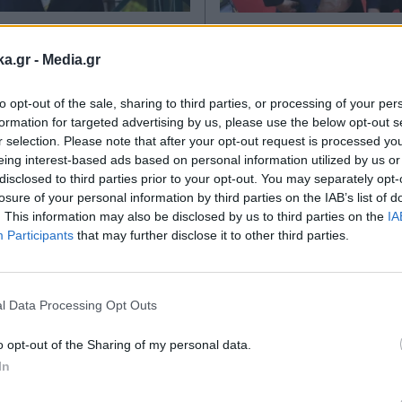
ΙΤΙΚΑ
09.02.2026 19:53
ΠΑΡΑΠΟΛΙΤΙΚΑ
07.01.2
TIKA NEWSROOM
PARAPOLITIKA NEWSRO
ka.gr -
Media.gr
ανού: Πτωτική
Το πρωτοφανές μ
to opt-out of the sale, sharing to third parties, or processing of your per
ις δημοσκοπήσεις
στην αντιπολίτευσ
formation for targeted advertising by us, please use the below opt-out s
ν δυνάμει κόμμα της
τρομακτικά πρώτα
r selection. Please note that after your opt-out request is processed y
eing interest-based ads based on personal information utilized by us or
 των Τεµπών" - Οι
του 2026 για ΠΑΣ
disclosed to third parties prior to your opt-out. You may separately opt-
 για τις αμβλώσεις
ΣΥΡΙΖΑ
losure of your personal information by third parties on the IAB’s list of
. This information may also be disclosed by us to third parties on the
IA
ιζαίοι που της
Participants
that may further disclose it to other third parties.
 την πλάτη
Εγγραφή στο
newsletter
l Data Processing Opt Outs
o opt-out of the Sharing of my personal data.
In