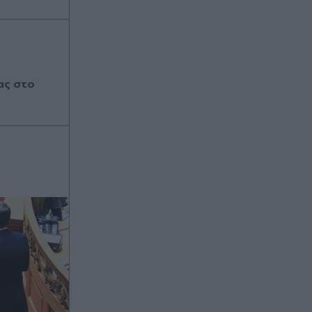
στους ελέγχους
Πριν 21 λεπτά
Ρόδρι: Ο ατζέντης του επιβεβαίωσε
την συμφωνία με την Μπαρτσελόνα!
ας στο
Πριν 24 λεπτά
Έλεγχοι με drones και MyCoast σε
πάνω από 300 παραλίες: Πρόστιμα
έως 73.000 ευρώ και σφραγίσεις
επιχειρήσεων για παραβάσεις και
παρεμπόδιση πρόσβασης στον
αιγιαλό
Πριν 25 λεπτά
Αυτοψία Χρίστου Δήμα στα
εργοτάξια του ΒΟΑΚ: "Προχωρούν
οι εργασίες σε όλο το μήκος του
άξονα"