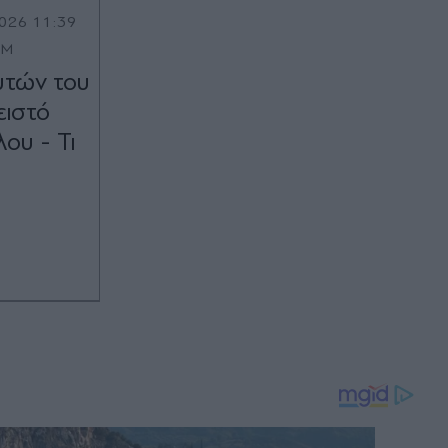
026 11:39
OM
υτών του
ειστό
ου - Τι