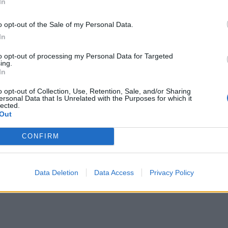
In
*
o opt-out of the Sale of my Personal Data.
Αποδέχομαι τους
όρους χρήσης
In
και την πολιτική απορρήτου
to opt-out of processing my Personal Data for Targeted
ing.
Εγγραφή
In
o opt-out of Collection, Use, Retention, Sale, and/or Sharing
ersonal Data that Is Unrelated with the Purposes for which it
lected.
X
Out
CONFIRM
Data Deletion
Data Access
Privacy Policy