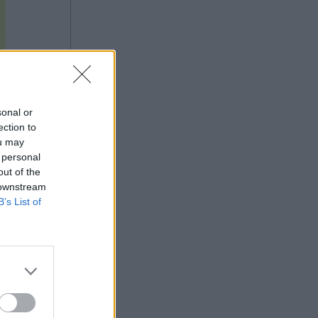
sonal or
ection to
ou may
 personal
out of the
 downstream
B’s List of