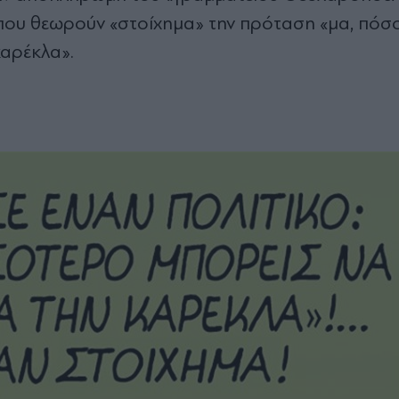
 που θεωρούν «στοίχημα» την πρόταση «μα, πόσ
καρέκλα».