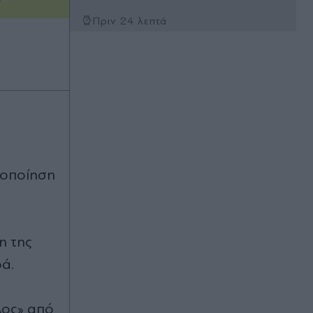
Πριν 24 λεπτά
Εορτολόγιο: Ποιοι γιορτάζουν την
Παρασκευή 7 Αυγούστου
Πριν 29 λεπτά
Διαβάστε στην Απογευματινή:
Συναγερμός για τους θανάτους από
τον ιό του Δυτικού Νείλου - Έξαρση
στην Αττική, ποιες περιοχές είναι στο
"κόκκινο"
γοποίηση
Πριν 42 λεπτά
25 εκατ. ευρώ για άμεσα
αντιπλημμυρικά έργα: Πριν από τις
πρώτες έντονες βροχοπτώσεις θα
η της
είναι έτοιμα στη Δυτική Αττική - Όσα
ά.
ανακοίνωσε ο Σταύρος
Παπασταύρου
λος» από
Πριν 45 λεπτά