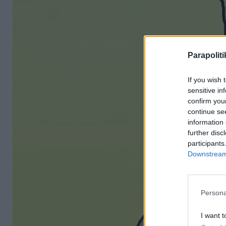
Parapoliti
If you wish 
sensitive in
confirm you
continue se
information 
further disc
participants
Downstream 
Persona
I want t