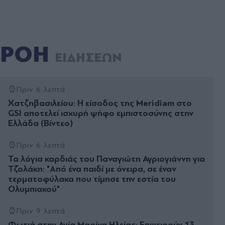
ΡΟΗ
ΕΙΔΗΣΕΩΝ
Πριν 6 λεπτά
Χατζηβασιλείου: Η είσοδος της Meridiam στο
GSI αποτελεί ισχυρή ψήφο εμπιστοσύνης στην
Ελλάδα (Βίντεο)
Πριν 6 λεπτά
Τα λόγια καρδιάς του Παναγιώτη Αγριογιάννη για
Τζολάκη: "Από ένα παιδί με όνειρα, σε έναν
τερματοφύλακα που τίμησε την εστία του
Ολυμπιακού"
Πριν 9 λεπτά
Φωτιά στην Αγία Μαρίνα Ηλείας: Επιχειρούν 13