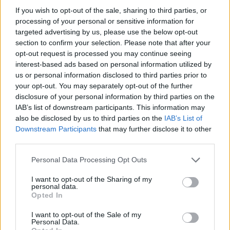
Ακολουθήστε μας στο
If you wish to opt-out of the sale, sharing to third parties, or
facebook
processing of your personal or sensitive information for
targeted advertising by us, please use the below opt-out
section to confirm your selection. Please note that after your
opt-out request is processed you may continue seeing
Ακολουθήστε μας στο
interest-based ads based on personal information utilized by
twitter
us or personal information disclosed to third parties prior to
your opt-out. You may separately opt-out of the further
disclosure of your personal information by third parties on the
IAB’s list of downstream participants. This information may
ΣΧΕΤΙΚΗ ΕΙΔΗΣΕΟΓΡΑΦΙΑ
also be disclosed by us to third parties on the
IAB’s List of
Εγγραφή στο newsletter
Downstream Participants
that may further disclose it to other
third parties.
Personal Data Processing Opt Outs
I want to opt-out of the Sharing of my
personal data.
*
Opted In
Αποδέχομαι τους
όρους χρήσης
και την πολιτική απορρήτου
I want to opt-out of the Sale of my
Personal Data.