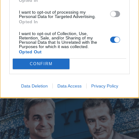
Opted In
Εγγραφή
I want to opt-out of processing my
Personal Data for Targeted Advertising.
Opted In
X
ΠΟΛΙΤΙΚΗ
06.07.2023 21:49
I want to opt-out of Collection, Use,
Retention, Sale, and/or Sharing of my
PARAPOLITIKA NEWSROOM
Personal Data that Is Unrelated with the
Purposes for which it was collected.
Βουλή: Τα πηγαδάκια, οι χειραψίες και τα
Opted Out
χαμόγελα πριν από τις προγραμματικές
CONFIRM
δηλώσεις (Εικόνες)
Data Deletion
Data Access
Privacy Policy