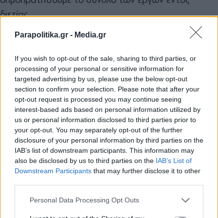
διετίας.
Parapolitika.gr -
Media.gr
Σημαντικό τμήμα των έργων αφορά τις
τηλεπικοινωνίες. Θεωρείτε πως με τα φιλόδοξα
If you wish to opt-out of the sale, sharing to third parties, or
έργα που έχετε εντάξει στο Ταμείο Ανάκαμψης θα
processing of your personal or sensitive information for
targeted advertising by us, please use the below opt-out
καταφέρουμε να περιορίσουμε την απόσταση που
section to confirm your selection. Please note that after your
μας χωρίζει από την υπόλοιπη Ευρώπη στον τομέα
opt-out request is processed you may continue seeing
αυτόν;
interest-based ads based on personal information utilized by
us or personal information disclosed to third parties prior to
your opt-out. You may separately opt-out of the further
disclosure of your personal information by third parties on the
IAB’s list of downstream participants. This information may
also be disclosed by us to third parties on the
IAB’s List of
Εγγραφή στο newsletter
Downstream Participants
that may further disclose it to other
Ξεκινήσαμε τον Μάρτιο του 2020 με την
third parties.
δημιουργία της ενιαίας ψηφιακής πύλης του
Δημοσίου του GOV.GR συγκεντρώνοντας τις
Personal Data Processing Opt Outs
υφιστάμενες 501 υπηρεσίες, και σήμερα
πλέον έχουμε φτάσει περίπου στις 1300