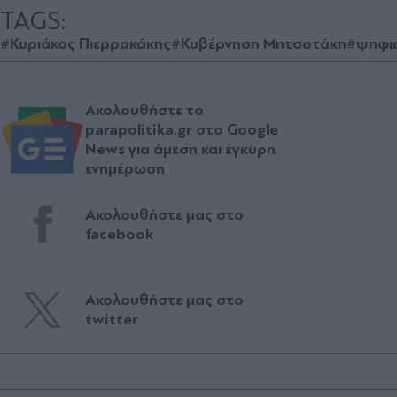
TAGS:
#Κυριάκος Πιερρακάκης
#Κυβέρνηση Μητσοτάκη
#ψηφια
Ακολουθήστε το
parapolitika.gr στο Google
News για άμεση και έγκυρη
ενημέρωση
Ακολουθήστε μας στο
facebook
Ακολουθήστε μας στο
twitter