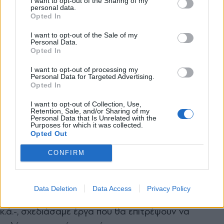
I want to opt-out of the Sharing of my
υπηρεσίες
personal data.
*
Opted In
Αποδέχομαι τους
όρους χρήσης
και την πολιτική απορρήτου
I want to opt-out of the Sale of my
Personal Data.
Κατ’ αρχάς, η Ελλάδα έχει καλές επιδόσεις στην
Opted In
Εγγραφή
κινητή τηλεφωνία, αλλά όχι στη σταθερή. Είμαστε
I want to opt-out of processing my
Personal Data for Targeted Advertising.
25οι στον κόσμο στην κινητή τηλεφωνία και μόλις
Opted In
100οί στη σταθερή για λόγους που συνδέονται με το
X
I want to opt-out of Collection, Use,
γεωγραφικό μας ανάγλυφο και με την καθυστέρηση
Retention, Sale, and/or Sharing of my
Personal Data that Is Unrelated with the
στη λεγόμενη αποχαλκοποίηση, στις επενδύσεις για
Purposes for which it was collected.
Opted Out
την ανάπτυξη των δικτύων νέας γενιάς. Εμείς πήραμε
τα δεδομένα των επενδυτικών σχεδίων που έχουν οι
CONFIRM
ιδιώτες πάροχοι και, αξιοποιώντας όλα
ταχρηματοδοτικά έργα που έχουμε στη διάθεσή μας
Data Deletion
Data Access
Privacy Policy
-όχι μόνο το Ταμείο Ανάκαμψης, αλλά και το ΕΣΠΑ
κ.ά.-, σχεδιάσαμε έργα που θα επιτρέψουν να