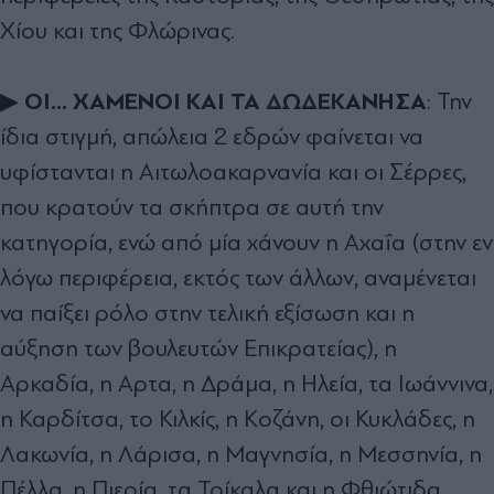
Χίου και της Φλώρινας.
ΟΙ... ΧΑΜΕΝΟΙ ΚΑΙ ΤΑ ∆Ω∆ΕΚΑΝΗΣΑ
▶
: Την
ίδια στιγµή, απώλεια 2 εδρών φαίνεται να
υφίστανται η Αιτωλοακαρνανία και οι Σέρρες,
που κρατούν τα σκήπτρα σε αυτή την
κατηγορία, ενώ από µία χάνουν η Αχαΐα (στην εν
λόγω περιφέρεια, εκτός των άλλων, αναµένεται
να παίξει ρόλο στην τελική εξίσωση και η
αύξηση των βουλευτών Επικρατείας), η
Αρκαδία, η Αρτα, η ∆ράµα, η Ηλεία, τα Ιωάννινα,
η Καρδίτσα, το Κιλκίς, η Κοζάνη, οι Κυκλάδες, η
Λακωνία, η Λάρισα, η Μαγνησία, η Μεσσηνία, η
Πέλλα, η Πιερία, τα Τρίκαλα και η Φθιώτιδα.