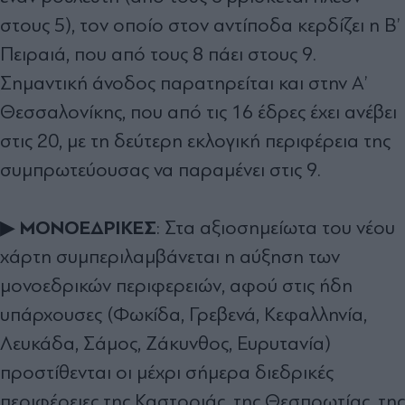
στους 5), τον οποίο στον αντίποδα κερδίζει η Β’
Πειραιά, που από τους 8 πάει στους 9.
Σηµαντική άνοδος παρατηρείται και στην Α’
Θεσσαλονίκης, που από τις 16 έδρες έχει ανέβει
στις 20, µε τη δεύτερη εκλογική περιφέρεια της
συµπρωτεύουσας να παραµένει στις 9.
ΜΟΝΟΕ∆ΡΙΚΕΣ
▶
: Στα αξιοσηµείωτα του νέου
χάρτη συµπεριλαµβάνεται η αύξηση των
µονοεδρικών περιφερειών, αφού στις ήδη
υπάρχουσες (Φωκίδα, Γρεβενά, Κεφαλληνία,
Λευκάδα, Σάµος, Ζάκυνθος, Ευρυτανία)
προστίθενται οι µέχρι σήµερα διεδρικές
περιφέρειες της Καστοριάς, της Θεσπρωτίας, της