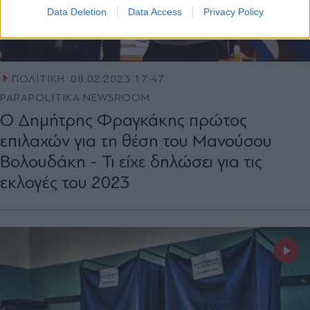
Data Deletion
Data Access
Privacy Policy
ΠΟΛΙΤΙΚΗ
08.02.2023 17:47
PARAPOLITIKA NEWSROOM
Ο Δημήτρης Φραγκάκης πρώτος
επιλαχών για τη θέση του Μανούσου
Βολουδάκη - Τι είχε δηλώσει για τις
εκλογές του 2023