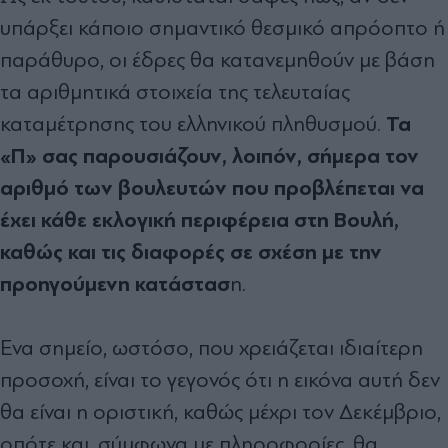
υπάρξει κάποιο σηµαντικό θεσµικό απρόοπτο ή
παράθυρο, οι έδρες θα κατανεµηθούν µε βάση
τα αριθµητικά στοιχεία της τελευταίας
Τα
καταµέτρησης του ελληνικού πληθυσµού.
«Π» σας παρουσιάζουν, λοιπόν, σήµερα τον
αριθµό των βουλευτών που προβλέπεται να
έχει κάθε εκλογική περιφέρεια στη Βουλή,
καθώς και τις διαφορές σε σχέση µε την
προηγούµενη κατάστασ
η.
Ενα σηµείο, ωστόσο, που χρειάζεται ιδιαίτερη
προσοχή, είναι το γεγονός ότι η εικόνα αυτή δεν
θα είναι η οριστική, καθώς µέχρι τον ∆εκέµβριο,
οπότε και, σύµφωνα µε πληροφορίες, θα