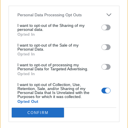
third parties.
Personal Data Processing Opt Outs
ΠΟΛΙΤΙΚΗ
16.08.2025 23:13
ΠΕΝΥ ΑΒΡΑΜΙΔΗ
I want to opt-out of the Sharing of my
personal data.
Ανοιχτό το παιχνίδι για τις "γαλάζιες"
*
Opted In
Αποδέχομαι τους
όρους χρήσης
έδρες στην Αθήνα: Ποιοι θεωρούνται
και την πολιτική απορρήτου
I want to opt-out of the Sale of my
φαβορί και ποιοι θα δώσουν μάχη για
Personal Data.
Opted In
Εγγραφή
μια θέση στο επόμενο κοινοβούλιο
I want to opt-out of processing my
Personal Data for Targeted Advertising.
Opted In
X
I want to opt-out of Collection, Use,
Retention, Sale, and/or Sharing of my
Personal Data that Is Unrelated with the
Purposes for which it was collected.
Opted Out
CONFIRM