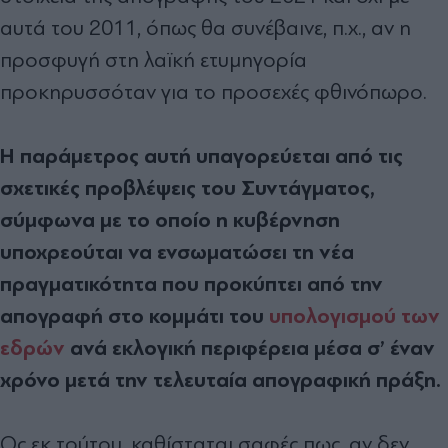
αυτά του 2011, όπως θα συνέβαινε, π.χ., αν η
προσφυγή στη λαϊκή ετυµηγορία
προκηρυσσόταν για το προσεχές φθινόπωρο.
Η παράµετρος αυτή υπαγορεύεται από τις
σχετικές προβλέψεις του Συντάγµατος,
σύµφωνα µε το οποίο η κυβέρνηση
υποχρεούται να ενσωµατώσει τη νέα
πραγµατικότητα που προκύπτει από την
απογραφή στο κοµµάτι του
υπολογισµού των
εδρών
ανά εκλογική περιφέρεια µέσα σ’ έναν
χρόνο µετά την τελευταία απογραφική πράξη.
Ως εκ τούτου, καθίσταται σαφές πως, αν δεν