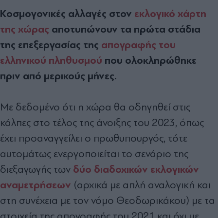
Κοσµογονικές αλλαγές στον
εκλογικό χάρτη
της χώρας
αποτυπώνουν τα πρώτα στάδια
της επεξεργασίας της
απογραφής του
ελληνικού πληθυσµού
που ολοκληρώθηκε
πριν από µερικούς µήνες.
Με δεδοµένο ότι η χώρα θα οδηγηθεί στις
κάλπες στο τέλος της άνοιξης του 2023, όπως
έχει προαναγγείλει ο πρωθυπουργός, τότε
αυτοµάτως ενεργοποιείται το σενάριο της
δύο διαδοχικών εκλογικών
διεξαγωγής των
αναµετρήσεων
(αρχικά µε απλή αναλογική και
στη συνέχεια µε τον νόµο Θεοδωρικάκου) µε τα
στοιχεία της απογραφής του 2021 και όχι µε