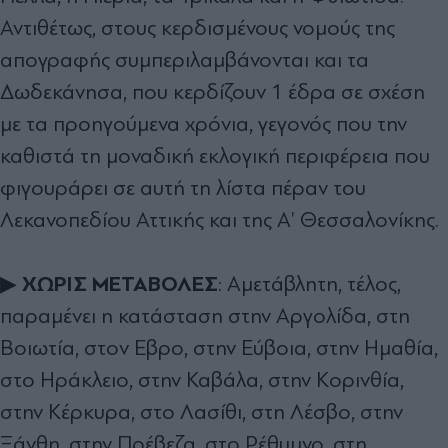
Αντιθέτως, στους κερδισµένους νοµούς της
απογραφής συµπεριλαµβάνονται και τα
∆ωδεκάνησα, που κερδίζουν 1 έδρα σε σχέση
µε τα προηγούµενα χρόνια, γεγονός που την
καθιστά τη µοναδική εκλογική περιφέρεια που
φιγουράρει σε αυτή τη λίστα πέραν του
Λεκανοπεδίου Αττικής και της Α’ Θεσσαλονίκης.
ΧΩΡΙΣ ΜΕΤΑΒΟΛΕΣ
▶
: Αµετάβλητη, τέλος,
παραµένει η κατάσταση στην Αργολίδα, στη
Βοιωτία, στον Εβρο, στην Εύβοια, στην Ηµαθία,
στο Ηράκλειο, στην Καβάλα, στην Κορινθία,
στην Κέρκυρα, στο Λασίθι, στη Λέσβο, στην
Ξάνθη, στην Πρέβεζα, στο Ρέθυµνο, στη