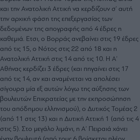
και την Ανατολική Αττική να κερδίζουν σ’ αυτή
την αρχική φάση της επεξεργασίας των
δεδοµένων της απογραφής από 4 έδρες η
καθεµιά. Ετσι, ο Βορράς ανεβαίνει στις 19 έδρες
από τις 15, ο Νότος στις 22 από 18 και η
Ανατολική Αττική στις 14 από τις 10. Η Α’
Αθήνας κερδίζει 3 έδρες (και πηγαίνει στις 17
από τις 14, αν και αναµένεται να απολέσει
σίγουρα µία εξ αυτών λόγω της αύξησης των
βουλευτών Επικρατείας µε την εκπροσώπηση
του απόδηµου ελληνισµού), ο ∆υτικός Τοµέας 2
(από 11 στις 13) και η ∆υτική Αττική 1 (από τις 4
στις 5). Στο µεγάλο λιµάνι, η Α’ Πειραιά χάνει
έναν βουλευτή (από τους 6 βρίσκεται πλέον