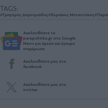
TAGS:
#Γρηγόρης Δημητριάδης
#Κυριάκος Μητσοτάκης
#Παρα
Ακολουθήστε το
parapolitika.gr στο Google
News για άμεση και έγκυρη
ενημέρωση
Ακολουθήστε μας στο
facebook
Ακολουθήστε μας στο
twitter