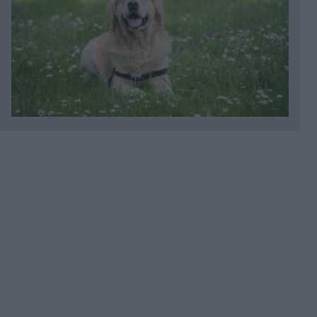
Πριν 11 λεπτά
Φωτιά στο Πόρτο Γερμενό: Πάνω από 100 σπίτια
με ολοκληρωτικές ή σοβαρές ζημιές - Ξεκινούν οι
αιτήσεις στήριξης των πληγέντων
Πριν 12 λεπτά
CrediaBank: Ολοκλήρωση των εξαγορών,
διεύρυνση μεριδίου στην Ελλάδα και ψηφιακός
μετασχηματισμός οι τρεις βασικές
προτεραιότητες
Πριν 25 λεπτά