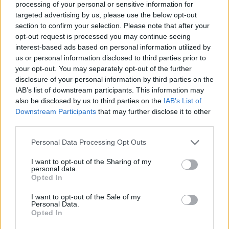
processing of your personal or sensitive information for
targeted advertising by us, please use the below opt-out
section to confirm your selection. Please note that after your
opt-out request is processed you may continue seeing
interest-based ads based on personal information utilized by
us or personal information disclosed to third parties prior to
your opt-out. You may separately opt-out of the further
disclosure of your personal information by third parties on the
IAB’s list of downstream participants. This information may
also be disclosed by us to third parties on the
IAB’s List of
Εγγραφή στο newsletter
Downstream Participants
that may further disclose it to other
ΠΟΛΙΤΙΚΗ
27.01.2023 10:29
third parties.
PARAPOLITIKA NEWSROOM
Personal Data Processing Opt Outs
Γιάνης Βαρουφάκης: Ανακοίνωσε από
I want to opt-out of the Sharing of my
την Κούβα τους λόγους που το ΜέΡΑ25
personal data.
*
Opted In
υπερψηφίζει την πρόταση δυσπιστίας
Αποδέχομαι τους
όρους χρήσης
και την πολιτική απορρήτου
I want to opt-out of the Sale of my
Personal Data.
Opted In
Εγγραφή