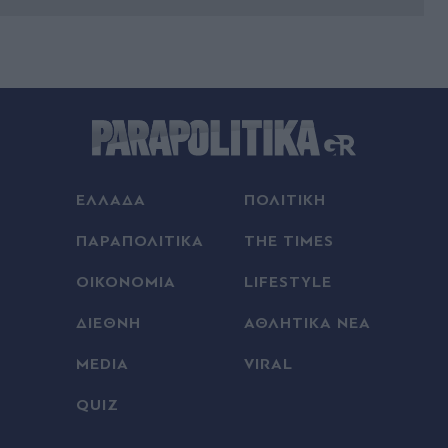
00:58
Πόρτο Γερμενό: "Θα μείνουμε εδώ και θα
ξαναχτίσουμε τις ζωές μας" - Το συγκινητικό
μήνυμα των κατοίκων (Βίντεο)
00:46
Στενά του Ορμούζ: Τι προβλέπει η συμφωνία
Ιράν-Ομάν - Στο τελικό στάδιο οι
ΕΛΛΑΔΑ
ΠΟΛΙΤΙΚΗ
διαπραγματεύσεις
ΠΑΡΑΠΟΛΙΤΙΚΑ
THE TIMES
00:42
ΟΙΚΟΝΟΜΙΑ
LIFESTYLE
Γερμανία: "Το περιστατικό με το μη επανδρωμένο
αεροσκάφος στη Λειψία που έφερε εκρηκτικό
ΔΙΕΘΝΗ
ΑΘΛΗΤΙΚΑ ΝΕΑ
μηχανισμό συνιστά μια νέα διάσταση στις
απειλές κατά της χώρας", λέει ο υπουργός
MEDIA
VIRAL
Εσωτερικών
QUIZ
00:34