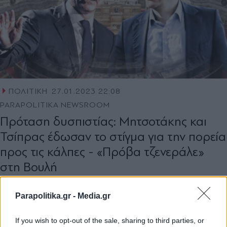
ΠΟΛΙΤΙΚΗ
27.01.2023 22:08
PARAPOLITIKA NEWSROOM
Πρόταση δυσπιστίας: Μητσοτάκης και
Τσίπρας έδωσαν το στίγμα για την πορεία
προς τις κάλπες - «Πρόβα τζενεράλε»
στη Βουλή
Parapolitika.gr -
Media.gr
If you wish to opt-out of the sale, sharing to third parties, or