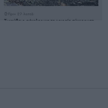
Πριν 27 λεπτά
Τι κρύβει ο φάκελος για τη μοιραία σύγκρουση
των δύο ελικοπτέρων Bell στη Ψάθα - Μέχρι το
"κόκκαλο" η έρευνα, με στόχο να απαντηθούν
όλα τα ερωτήματα
Πριν 28 λεπτά
Καιρός: Μίνι καύσωνας το Σαββατοκύριακο -
Ενισχυμένοι άνεμοι στο Αιγαίο, πού θα βρέξει
(Βίντεο)
Πριν 32 λεπτά
Χατζηβασιλείου στην "Απογευματινή": "Εθνικό
στοίχηµα η Ελληνική Προεδρία στην ΕΕ το 2027"
Πριν 37 λεπτά
Ζώδια σήμερα: Ο Ήλιος και ο Κρόνος δίνουν
διάρκεια στα σχέδιά μας - Ποιοι κερδίζουν από