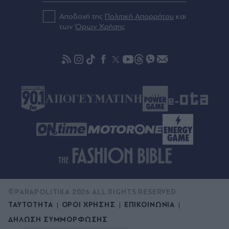
Αιγαίο: Νέες ξενοδοχειακές επενδύσεις σε Λήμνο,
Αποδοχή της
Πολιτική Απορρήτου
και
Λέσβο και Σάμο, από πολυτελή resorts μέχρι
των
Όρων Χρήσης
διεθνή brands φιλοξενίας
Πριν 34 λεπτά
Νέα υποχρέωση για όσους έχουν κατοικίδιο: Τι
πρέπει να κάνουν οι ιδιοκτήτες σκυλιών και
γατιών
©PARAPOLITIKA 2026 ALL RIGHTS RESERVED
ΤΑΥΤΟΤΗΤΑ
ΟΡΟΙ ΧΡΗΣΗΣ
ΕΠΙΚΟΙΝΩΝΙΑ
ΔΗΛΩΣΗ ΣΥΜΜΟΡΦΩΣΗΣ