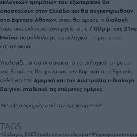
εκλογικών τμημάτων του εξωτερικού θα
αποσταλούν στην Ελλάδα και θα συγκεντρωθούν
στο Εφετείο Αθηνών
, όπου θα αρχίσει η
διαλογή
τους από εκλογικά συνεργεία, στις
7.00 μ.μ. της 21ης
Μαΐου
, παράλληλα με τα εκλογικά τμήματα του
εσωτερικού.
Υπολογίζεται ότι οι σάκοι από τα εκλογικά τμήματα
της Ευρώπης θα φτάσουν την Κυριακή στο Εφετείο,
αλλά για την
Αμερική και την Αυστραλία η διαλογή
θα γίνει σταδιακά τις επόμενες ημέρες
.
Με πληροφορίες από την Απογευματινή
TAGS:
#Εκλογές 2023
#κάλπη
#αποτέλεσμα
#Ψηφοφόροι
#συμμ