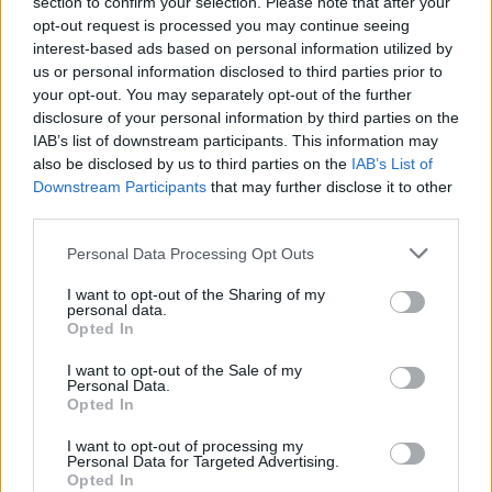
section to confirm your selection. Please note that after your
opt-out request is processed you may continue seeing
interest-based ads based on personal information utilized by
us or personal information disclosed to third parties prior to
your opt-out. You may separately opt-out of the further
disclosure of your personal information by third parties on the
IAB’s list of downstream participants. This information may
also be disclosed by us to third parties on the
IAB’s List of
Εγγραφή στο newsletter
Downstream Participants
that may further disclose it to other
third parties.
Personal Data Processing Opt Outs
I want to opt-out of the Sharing of my
personal data.
*
Opted In
Αποδέχομαι τους
όρους χρήσης
και την πολιτική απορρήτου
I want to opt-out of the Sale of my
ΠΟΛΙΤΙΚΗ
25.06.2023 09:53
Personal Data.
Opted In
PARAPOLITIKA NEWSROOM
Εγγραφή
Εκλογές 2023: Στις κάλπες προσέρχονται
I want to opt-out of processing my
Personal Data for Targeted Advertising.
οι Έλληνες πολίτες - Στις 19:00 το exit poll
Opted In