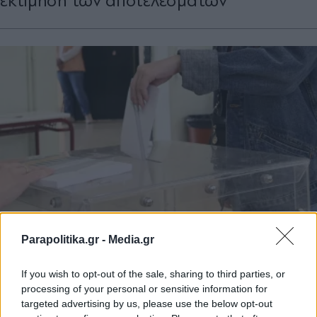
εκτίμηση των αποτελεσμάτων
Parapolitika.gr -
Media.gr
ΠΟΛΙΤΙΚΗ
25.06.2023 18:33
PARAPOLITIKA NEWSROOM
If you wish to opt-out of the sale, sharing to third parties, or
Εκλογές 2023: Οι περιοχές με τη
processing of your personal or sensitive information for
targeted advertising by us, please use the below opt-out
μεγαλύτερη και τη μικρότερη συμμετοχή