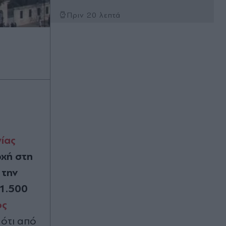
Πριν 20 λεπτά
Μελατονίνη ή μαγνήσιο για
καλύτερο ύπνο; Τι πρέπει να
γνωρίζετε πριν επιλέξετε
Πριν 26 λεπτά
Κατσαφάδος: Από Δευτέρα οι
αιτήσεις για αποζημιώσεις στους
πυρόπληκτους - Μέσα Σεπτεμβρίου
η έναρξη των αντιπλημμυρικών
(Βίντεο)
ίας
Πριν 35 λεπτά
οχή στη
Μυστράς: "Τα κίνητρά του δεν ήταν
 την
οικονομικά, είχε διαγνωστεί με
κατάθλιψη στο παρελθόν" - Τι λέει ο
 1.500
δικηγόρος του 55χρονου που
έκρυβε τη σορό του πατέρα του σε
ος
καταψύκτη (Βίντεο)
 ότι από