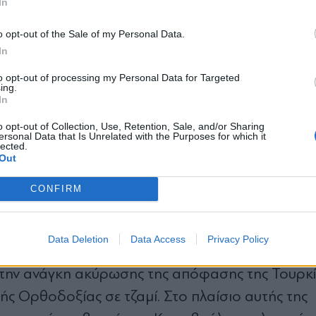
In
ης διεθνών οργανισμών αλλά και κυβ
*
ιτεκτονικό θαύμα του Βυζαντίου
o opt-out of the Sale of my Personal Data.
Αποδέχομαι τους
όρους χρήσης
In
και την πολιτική απορρήτου
 μας με την κραυγή αγωνίας των πλέον αρμοδίω
to opt-out of processing my Personal Data for Targeted
ing.
α την κατάρρευση της Αγίας Σοφίας, λόγω των αρ
Εγγραφή
In
η επισκεπτών, μετά τη μετατροπή του ναού σε
o opt-out of Collection, Use, Retention, Sale, and/or Sharing
σης διεθνών οργανισμών αλλά και κυβερνήσε
ersonal Data that Is Unrelated with the Purposes for which it
lected.
X
 μπορεί να αποβεί μοιραία για το αρχιτεκτονι
Out
ς.
CONFIRM
οι θλιβερές αυτές εξελίξεις σχετικά με την
ότι «
Data Deletion
Data Access
Privacy Policy
τητα της απόφασής μας να οργανώσουμε την 
α την ανάγκη ακύρωσης της απόφασης της Τουρκί
ής Ορθοδοξίας σε τζαμί. Στο πλαίσιο αυτής της