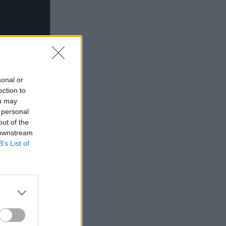
sonal or
ection to
ou may
 personal
out of the
 downstream
B’s List of