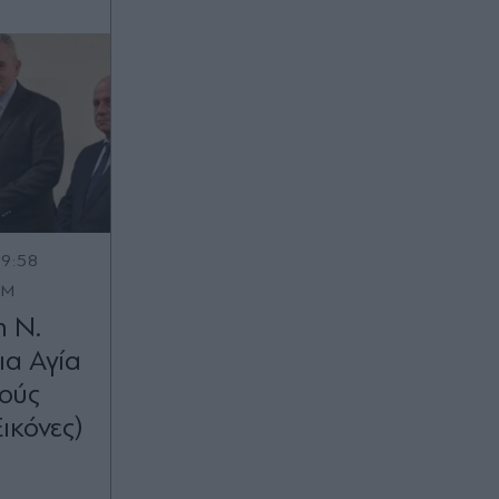
19:58
OM
 Ν.
ια Αγία
νούς
ικόνες)