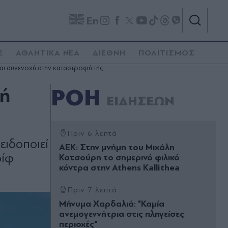
En
E
ΑΘΛΗΤΙΚΑ ΝΕΑ
ΔΙΕΘΝΗ
ΠΟΛΙΤΙΣΜΟΣ
αι συνενοχή στην καταστροφή της
χή
ΡΟΗ
ΕΙΔΗΣΕΩΝ
Πριν 6 λεπτά
ειδοποιεί
ΑΕΚ: Στην μνήμη του Μιχάλη
ρίφ
Κατσούρη το σημερινό φιλικό
κόντρα στην Athens Kallithea
Πριν 7 λεπτά
Μήνυμα Χαρδαλιά: "Καμία
ανεμογεννήτρια στις πληγείσες
περιοχές"