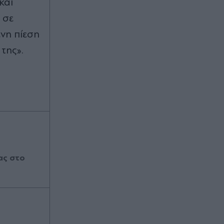
και
 σε
νη πίεση
της».
ας στο