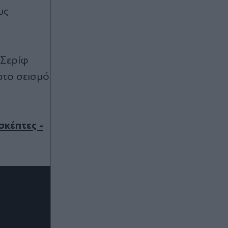
Πριν 38 λεπτά
υς
Λυκαβηττός: Εντοπίστηκε πτώμα σε
προχωρημένη σήψη κοντά στους
Αγίους Ισιδώρους (Βίντεο)
 Σερίφ
Πριν 46 λεπτά
ώτο σεισμό
Νέες ηλεκτρονικές άπατες:
Μηνύματα - παγίδες κλέβουν
κωδικούς και προσωπικά στοιχεία
σκέπτες -
Πριν 49 λεπτά
Μοχάμεντ Σαλάχ: Η Τράμπζονσπορ
τον έκανε... Σουλτάνο -Τα
εξωφρενικά ποσά και οφέλη του
Αιγύπτιου