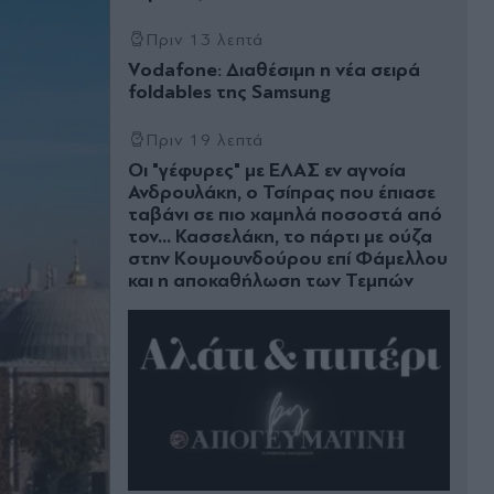
Πριν 13 λεπτά
Vodafone: Διαθέσιμη η νέα σειρά
foldables της Samsung
Πριν 19 λεπτά
Οι "γέφυρες" µε ΕΛΑΣ εν αγνοία
Ανδρουλάκη, ο Τσίπρας που έπιασε
ταβάνι σε πιο χαμηλά ποσοστά από
τον... Κασσελάκη, το πάρτι με ούζα
στην Κουμουνδούρου επί Φάμελλου
και η αποκαθήλωση των Τεμπών