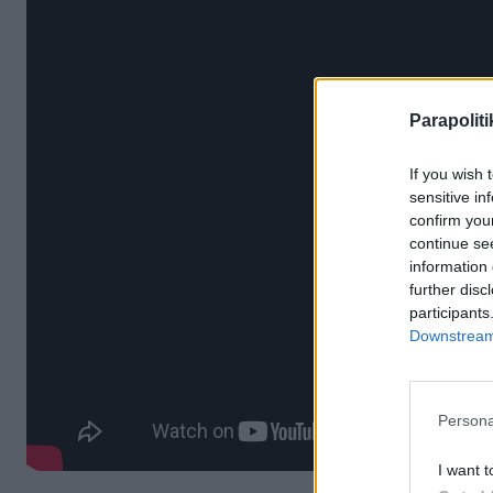
Parapoliti
If you wish 
sensitive in
confirm you
continue se
information 
further disc
participants
Downstream 
Persona
I want t