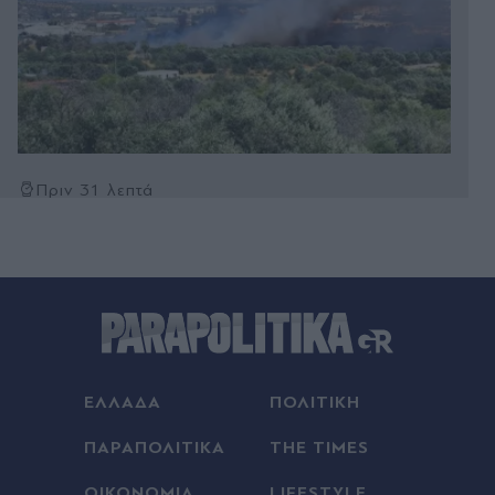
Πριν 31 λεπτά
Παναθηναϊκός: Ατομικό πρόγραμμα για τον
Τεττέη -Την Δεύτερη η απόφαση για την ΤΣΣΚΑ
1948
Πριν 51 λεπτά
Έχετε προσέξει τις μικρές μαύρες κουκκίδες
γύρω από το παρμπρίζ; Δεν είναι διακοσμητικές
ΕΛΛΑΔΑ
ΠΟΛΙΤΙΚΗ
Πριν 52 λεπτά
Κομοτηνή: Φωτιά σε χαμηλή βλάστηση στα
ΠΑΡΑΠΟΛΙΤΙΚΑ
THE TIMES
Παγούρια - Κινητοποιήθηκε άμεσα η
Πυροσβεστική
ΟΙΚΟΝΟΜΙΑ
LIFESTYLE