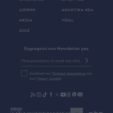
Πριν 53 λεπτά
ΔΙΕΘΝΗ
ΑΘΛΗΤΙΚΑ ΝΕΑ
ΝΔ: Το "focus" Κυρανάκη στη Βόρεια Ελλάδα και
MEDIA
VIRAL
η πεποίθηση πως "το παιχνίδι αλλάζει"
QUIZ
Πριν 54 λεπτά
Εξαγωγές- Η Ελλάδα κερδίζει τους Ευρωπαίους
ανταγωνιστές - Άνοδος μεριδίων σε 9 από 11
Eγγραφείτε στο Newsletter μας
κλάδους
Πριν 55 λεπτά
Κίνα: Προ των πυλών ο τυφώνας Dolphin,
Αποδοχή της
Πολιτική Απορρήτου
και
καταρρακτώδεις βροχές και ισχυροί άνεμοι -
των
Όρων Χρήσης
Ακυρώθηκαν 1.300 πτήσεις στα αεροδρόμια της
Σαγκάης (Βίντεο)