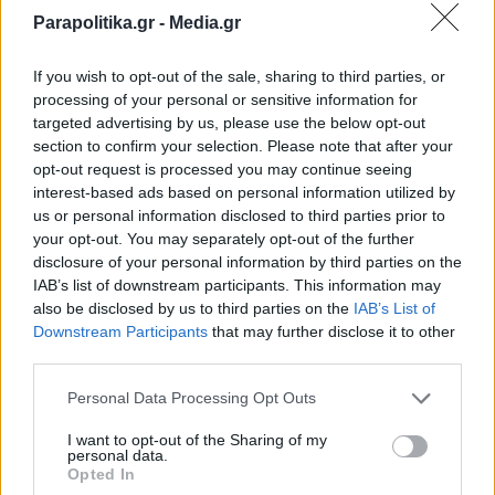
Parapolitika.gr -
Media.gr
#ΠΑΣΟΚ
#Εκλογές
If you wish to opt-out of the sale, sharing to third parties, or
processing of your personal or sensitive information for
Ακολουθήστε το
targeted advertising by us, please use the below opt-out
parapolitika.gr στο Google
section to confirm your selection. Please note that after your
News για άμεση και έγκυρη
opt-out request is processed you may continue seeing
ενημέρωση
interest-based ads based on personal information utilized by
us or personal information disclosed to third parties prior to
your opt-out. You may separately opt-out of the further
Ακολουθήστε μας στο
disclosure of your personal information by third parties on the
facebook
IAB’s list of downstream participants. This information may
also be disclosed by us to third parties on the
IAB’s List of
Εγγραφή στο newsletter
Downstream Participants
that may further disclose it to other
Ακολουθήστε μας στο
third parties.
twitter
Personal Data Processing Opt Outs
I want to opt-out of the Sharing of my
personal data.
ΣΧΕΤΙΚΗ ΕΙΔΗΣΕΟΓΡΑΦΙΑ
*
Opted In
Αποδέχομαι τους
όρους χρήσης