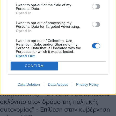
και την πολιτική απορρήτου
I want to opt-out of the Sale of my
Personal Data.
Opted In
Εγγραφή
I want to opt-out of processing my
Personal Data for Targeted Advertising.
Opted In
X
I want to opt-out of Collection, Use,
Retention, Sale, and/or Sharing of my
Personal Data that Is Unrelated with the
Purposes for which it was collected.
Opted Out
CONFIRM
ΠΟΛΙΤΙΚΗ
30.07.2026 16:39
Data Deletion
Data Access
Privacy Policy
PARAPOLITIKA NEWSROOM
Ανδρουλάκης: "Το ΠΑΣΟΚ θα συνεχίσει
ακλόνητο στον δρόμο της πολιτικής
αυτονομίας" - Επίθεση στην κυβέρνηση