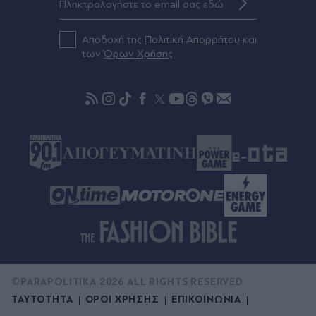
Ελλάδας-Κύπρου - Σταύρος Παπασταύρου στα
"Π": "Όχι απλώς μια ενεργειακή υποδομή, αλλά
επένδυση στην ενεργειακή ασφάλεια της
Αποδοχή της
Πολιτική Απορρήτου
και
Ευρώπης"
των
Όρων Χρήσης
Πριν 49 λεπτά
Το λάθος που κάνουν πολλοί όταν παρκάρουν
και μπορεί να κοστίσει στο συνεργείο
©PARAPOLITIKA 2026 ALL RIGHTS RESERVED
ΤΑΥΤΟΤΗΤΑ
ΟΡΟΙ ΧΡΗΣΗΣ
ΕΠΙΚΟΙΝΩΝΙΑ