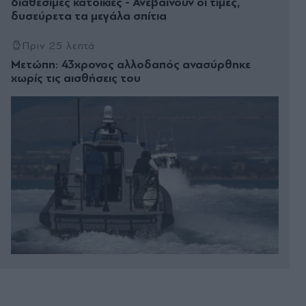
διαθέσιμες κατοικίες - Ανεβαίνουν οι τιμές,
δυσεύρετα τα μεγάλα σπίτια
Πριν 25 λεπτά
Μετώπη: 43χρονος αλλοδαπός ανασύρθηκε
χωρίς τις αισθήσεις του
Πριν 34 λεπτά
Πέθανε το λευκό κουτάβι που "υιοθετήθηκε" από