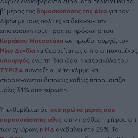
Άκρως ενδιαφέροντα ευρήματα περιέχει και το
δημοσκόπησης της Alco
β' μέρος της
για τον
Alpha με τους πολίτες να δείχνουν την
επιστοσύνη τους προς το πρόσωπο του
Κυριάκου Μητσοτάκη
ως πρωθυπουργό, τον
Νίκο Δενδία
να θεωρείται ως ο πιο επιτυχημένος
υπουργός
, ενω τη ίδια ώρα η κατρακύλα του
ΣΥΡΙΖΑ
συνεχίζεια με το κόμμα να
συρρικνώνεται διαρκώς καθώς παρουσιάζει
μόλις 31% συσπείρωση.
στο πρώτο μέρος που
Υπενθυμίζεται ότι
παρουσιάστηκε χθες
, στην πρόθεση ψήφου επί
ΝΔ
των εγκύρων, η
ανεβαίνει στο 25%. Το