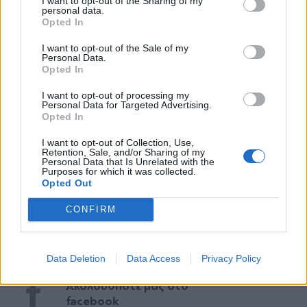
I want to opt-out of the Sharing of my
personal data.
*
Opted In
Αποδέχομαι τους
όρους χρήσης
και την πολιτική απορρήτου
I want to opt-out of the Sale of my
Personal Data.
Opted In
Εγγραφή
I want to opt-out of processing my
Personal Data for Targeted Advertising.
Opted In
TAGS:
X
I want to opt-out of Collection, Use,
#Δημοσκόπηση Alco
Retention, Sale, and/or Sharing of my
#Δημοσκόπη
#Υπουργοί
#Νίκος Δέν
Personal Data that Is Unrelated with the
Purposes for which it was collected.
Opted Out
Ακολουθήστε το
CONFIRM
parapolitika.gr στο Google
News για άμεση και έγκυρη
ενημέρωση
Data Deletion
Data Access
Privacy Policy
Ακολουθήστε μας στο
facebook