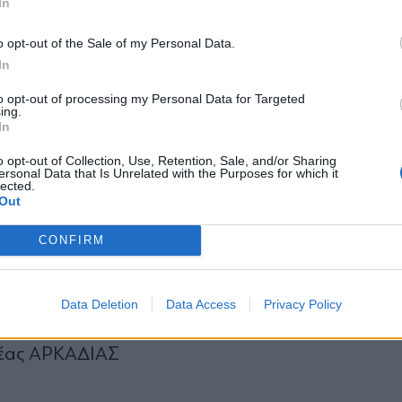
In
ΤΕΙΑΣ
*
o opt-out of the Sale of my Personal Data.
Αποδέχομαι τους
όρους χρήσης
ΑΣ
In
και την πολιτική απορρήτου
to opt-out of processing my Personal Data for Targeted
ing.
Εγγραφή
In
Μιλένα) Β1' ΒΟΡΕΙΟΥ ΤΟΜΕΑ ΑΘΗΝΩΝ
o opt-out of Collection, Use, Retention, Sale, and/or Sharing
άντια) Β2' ΔΥΤΙΚΟΥ ΤΟΜΕΑ ΑΘΗΝΩΝ
ersonal Data that Is Unrelated with the Purposes for which it
lected.
X
Out
ΙΟΥ ΤΟΜΕΑ ΑΘΗΝΩΝ
CONFIRM
νώλης) Α΄ΑΝΑΤΟΛΙΚΗΣ ΑΤΤΙΚΗΣ
ΚΑΡΝΑΝΙΑΣ
Data Deletion
Data Access
Privacy Policy
σέας ΑΡΚΑΔΙΑΣ