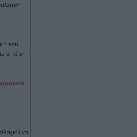
ουλευτή
Χατζηβασιλείου: Η είσοδος της
Meridiam στο GSI αποτελεί ισχυρή
ψήφο εμπιστοσύνης στην Ελλάδα
(Βίντεο)
Πριν 17 λεπτά
ική του
Φωτιά στην Αγία Μαρίνα Ηλείας:
Επιχειρούν 13 οχήματα και τρία
σω από τη
αεροσκάφη
Πριν 28 λεπτά
ιωματική
Φρέσκο κέικ ροδάκινου: Η απόλυτη
καλοκαιρινή συνταγή με δύο
στρώσεις φρούτου
Πριν 30 λεπτά
Κυψέλη: Όσα αποκάλυψε στις αρχές
η σύζυγος του Αφγανού, η
αναχώρηση για Αράχωβα και οι
άλαμα) να
"περίεργες" απαντήσεις - "Τότε