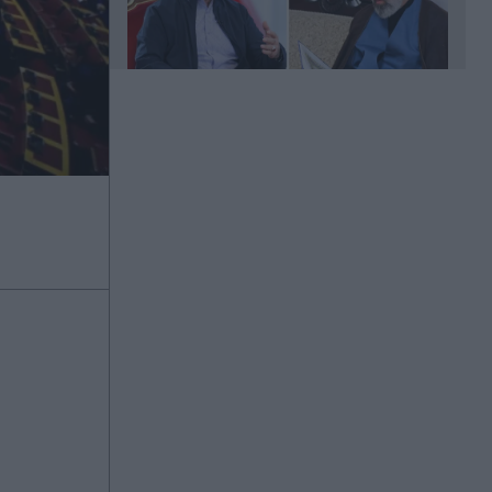
Πριν 6 λεπτά
Γενέθλια για τον Λάκη Γαβαλά: "Ζωή
γεμάτη σχολικά κουδούνια,
κουδούνια θεάτρου, αλλά και
κουδούνες για το τολμηρό
παράστημα μου" (Εικόνες)
Πριν 14 λεπτά
Τα λόγια καρδιάς του Παναγιώτη
Αγριογιάννη για Τζολάκη: "Από ένα
παιδί με όνειρα, σε έναν
τερματοφύλακα που τίμησε την
εστία του Ολυμπιακού"
Πριν 14 λεπτά