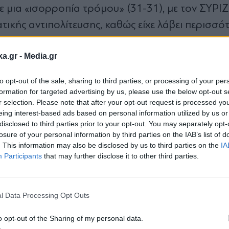
 μια «ισορροπία τρόμου» (31-31), με τον ΣΥΡΙΖ
τικής αντιπολίτευσης, καθώς είχε λάβει περισσό
ήσει στην Ολομέλεια της Βουλής ο πρόεδρος το
ka.gr -
Media.gr
to opt-out of the sale, sharing to third parties, or processing of your per
 Η σύνθεση των Κοινοβουλευτικών
formation for targeted advertising by us, please use the below opt-out s
r selection. Please note that after your opt-out request is processed y
ΖΑ, αυτοί είναι οι ανεξάρτητοι
eing interest-based ads based on personal information utilized by us or
disclosed to third parties prior to your opt-out. You may separately opt-
ι της επίσημης ίδρυσης του κόμματος Κασσελάκ
losure of your personal information by third parties on the IAB’s list of
. This information may also be disclosed by us to third parties on the
IA
εντρώσει 10 βουλευτές για να συγκροτήσει δική 
Participants
that may further disclose it to other third parties.
ηλα περαιτέρω την αποδυναμωμένη ΚΟ του ΣΥΡΙ
Εγγραφή στο
newsletter
ΥΡΙΖΑ είναι οι εξής:
l Data Processing Opt Outs
o opt-out of the Sharing of my personal data.