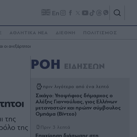
En
E
ΑΘΛΗΤΙΚΑ ΝΕΑ
ΔΙΕΘΝΗ
ΠΟΛΙΤΙΣΜΟΣ
αι οι ανεξάρτητοι
ΡΟΗ
ΕΙΔΗΣΕΩΝ
πριν λιγότερο από ένα λεπτό
Σικάγο: Υποψήφιος δήμαρχος ο
τητοι
Αλέξης Γιαννούλιας, γιος Ελλήνων
μεταναστών και πρώην σύμβουλος
Ομπάμα (Βίντεο)
ι της
ρόλο της
Πριν 3 λεπτά
Επιχείρηση διάσωσης στη