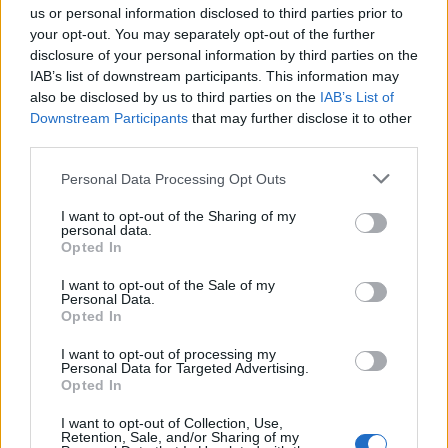
υπουργών υπό τον Μητσοτάκη για την
us or personal information disclosed to third parties prior to
άμεση στήριξη των πυρόπληκτων
your opt-out. You may separately opt-out of the further
disclosure of your personal information by third parties on the
πολιτών, αγροτών και επιχειρήσεων, μετά
IAB’s list of downstream participants. This information may
τις καταστροφικές πυρκαγιές
also be disclosed by us to third parties on the
IAB’s List of
Εγγραφή στο newsletter
Downstream Participants
that may further disclose it to other
third parties.
Personal Data Processing Opt Outs
I want to opt-out of the Sharing of my
personal data.
*
Opted In
Αποδέχομαι τους
όρους χρήσης
και την πολιτική απορρήτου
I want to opt-out of the Sale of my
Personal Data.
Opted In
Εγγραφή
I want to opt-out of processing my
Personal Data for Targeted Advertising.
Opted In
X
I want to opt-out of Collection, Use,
Retention, Sale, and/or Sharing of my