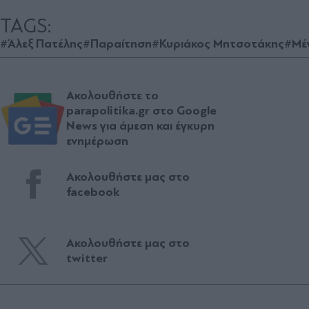
TAGS:
#Άλεξ Πατέλης
#Παραίτηση
#Κυριάκος Μητσοτάκης
#Μέ
Ακολουθήστε το
parapolitika.gr στο Google
News για άμεση και έγκυρη
ενημέρωση
Ακολουθήστε μας στο
facebook
Ακολουθήστε μας στο
twitter