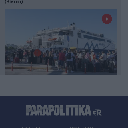
(Βίντεο)
Πριν 12 λεπτά
Ιράν: Συμφωνία με το Ομάν για νέα ναυτιλιακή
διαδρομή στα Στενά του Ορμούζ - Στο "χέρι"
των ΗΠΑ εάν θα ανοίξουν ξανά
Πριν 14 λεπτά
Μεξικό: Δολοφόνησαν νεαρό influencer σε live