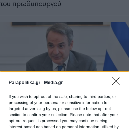
του πρωθυπουργού
Parapolitika.gr -
Media.gr
If you wish to opt-out of the sale, sharing to third parties, or
processing of your personal or sensitive information for
ΠΟΛΙΤΙΚΗ
05.08.2026 06:00
targeted advertising by us, please use the below opt-out
PARAPOLITIKA NEWSROOM
section to confirm your selection. Please note that after your
opt-out request is processed you may continue seeing
Μέγαρο Μαξίμου: Έκτακτη σύσκεψη 7
interest-based ads based on personal information utilized by