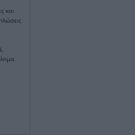
χώροι - Πλούσιο πρόγραμμα
εκδηλώσεων από το υπουργείο
ς και
Πολιτισμού
ηλώσεις
Πριν 31 λεπτά
Ο Κικίλιας στηρίζει την
υποψηφιότητα Γιαννούλια για τη
δημαρχία του Σικάγο - "Go, Alexi,
έ,
for Mayor!"
βλημα.
Πριν 33 λεπτά
"Τα data δεν πίνονται": Οργή στην
Ινδία για το νέο mega hub της
Google εν μέσω λειψυδρίας (Βίντεο)
Πριν 43 λεπτά
Eurovision 2027: "Θρίλερ" για την
πόλη που θα αναλάβει τη
διοργάνωση - Η Σόφια χάνει
έδαφος και το Μπουργκάς