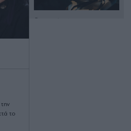
Πριν 23 λεπτά
Τροχαίο στις Σέρρες: "Τα έχασα
όλα, κάτι με τράβαγε στην καρδιά
μου" - Συγκλονίζει ο πατέρας του
21χρονου και σύζυγος της
43χρονης (Βίντεο)
Πριν 26 λεπτά
Ελένη Βουλγαράκη: Η αιχμηρή
απάντηση στα σενάρια χωρισμού
από τον Φώτη Ιωαννίδη -
"Διασταυρώστε καμιά πληροφορία,
θα γίνετε ρόμπα!" (Εικόνα)
 την
Πριν 27 λεπτά
μετά το
Πανσέληνος Αυγούστου 2026:
Ανοιχτά και με ελεύθερη είσοδο
μουσεία, μνημεία και αρχαιολογικοί