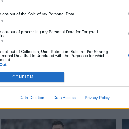
In
Η
19.05.2024 15:31
ΠΟΛΙΤΙΚΗ
14.05.2024 
TIKA NEWSROOM
PARAPOLITIKA NEWSRO
*
o opt-out of the Sale of my Personal Data.
Αποδέχομαι τους
όρους χρήσης
κης: ''Φρένο'' στην
Έντι Ράμα: Δεν υπά
In
και την πολιτική απορρήτου
κή πορεία της
υπόθεση Μπελέρη 
to opt-out of processing my Personal Data for Targeted
ς στην ΕΕ - Το
Αλβανία είχε "κατε
ing.
Εγγραφή
In
για τον Φρέντι
παντελόνια" στην 
o opt-out of Collection, Use, Retention, Sale, and/or Sharing
η
ersonal Data that Is Unrelated with the Purposes for which it
lected.
X
Out
CONFIRM
Data Deletion
Data Access
Privacy Policy