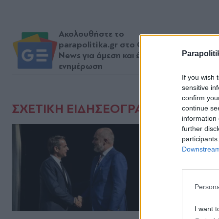
Ακολουθήστε το
parapolitika.gr στο Google
Parapoliti
News για άμεση και έγκυρη
ενημέρωση
If you wish 
sensitive in
confirm you
ΣΧΕΤΙΚΗ ΕΙΔΗΣΕΟΓΡΑΦΙΑ
continue se
information 
further disc
participants
Downstream 
Persona
I want t