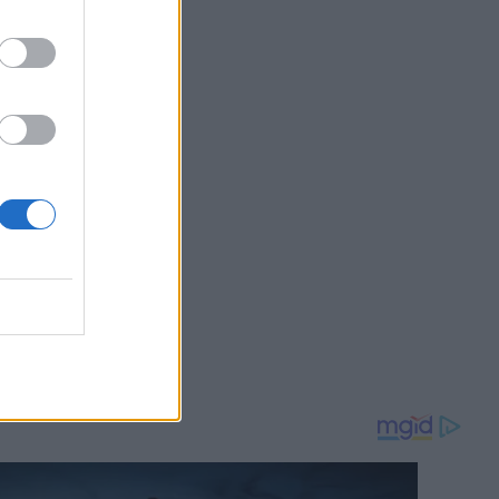
23:33
OM
ρχει
- Η
βάσει τα
Ελλάδα