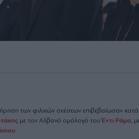
τήρηση των φιλικών σχέσεων επιβεβαίωσαν κατά
οτάκης
Έντι Ράμα
με τον Αλβανό ομόλογό του
, 
άσιου
.