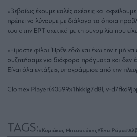
«Βεβαίως έχουμε καλές σχέσεις και οφείλουμε 
πρέπει να λύνουμε με διάλογο τα όποια προβ
του στην ΕΡΤ σχετικά με τη συνομιλία που είχε
«Είμαστε φίλοι. Ήρθε εδώ και έχω την τιμή να 
συζητήσαμε για διάφορα πράγματα και δεν έχ
Είναι όλα εντάξει», υπογράμμισε από την πλευ
Glomex Player(40599x1hkkig7d8l, v-d7fkd9j
TAGS:
#Κυριάκος Μητσοτάκης
#Έντι Ράμα
#Αλβ