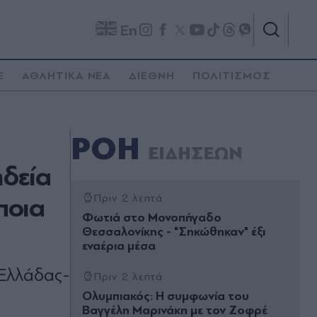
En
E
ΑΘΛΗΤΙΚΑ ΝΕΑ
ΔΙΕΘΝΗ
ΠΟΛΙΤΙΣΜΟΣ
ΡΟΗ
ΕΙΔΗΣΕΩΝ
ηδεία
ποια
Πριν 2 λεπτά
Φωτιά στο Μονοπήγαδο
Θεσσαλονίκης - "Σηκώθηκαν" έξι
εναέρια μέσα
 Ελλάδας-
Πριν 2 λεπτά
Ολυμπιακός: Η συμφωνία του
Βαγγέλη Μαρινάκη με τον Ζοφρέ