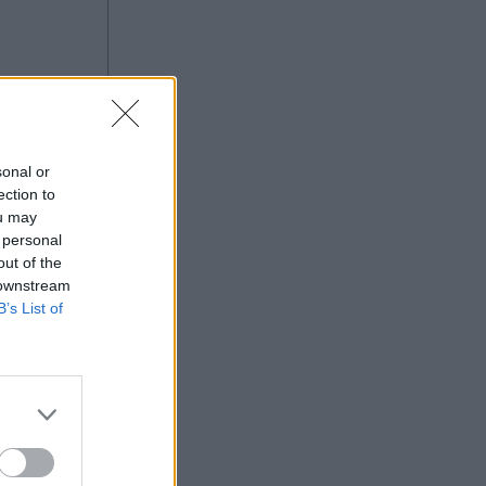
ανεβαίνει (Βίντεο)
ας στο
sonal or
ection to
ou may
 personal
out of the
 downstream
B’s List of