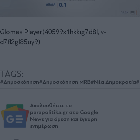
Glomex Player(40599x1hkkig7d8l, v-
d7fl2gl85uy9)
TAGS:
#Δημοσκόπηση
#Δημοσκόπηση MRB
#Νέα Δημοκρατία
#
Ακολουθήστε το
parapolitika.gr στο Google
News για άμεση και έγκυρη
ενημέρωση