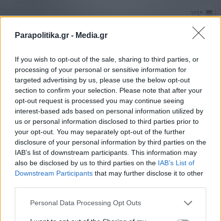
Parapolitika.gr -
Media.gr
Η
ακρίβεια
παραμένει το σημαντικότερο πρόβλημα
If you wish to opt-out of the sale, sharing to third parties, or
processing of your personal or sensitive information for
για τους πολίτες σε ποσοστό 51,4% ενώ σε ερώτηση
targeted advertising by us, please use the below opt-out
για τα συναισθήματά τους, το 46,8% δήλωσε ότι η
section to confirm your selection. Please note that after your
οργή για το παρόν και το μέλλον της χώρας, τους
opt-out request is processed you may continue seeing
interest-based ads based on personal information utilized by
εκφράζει περισσότερο.
us or personal information disclosed to third parties prior to
your opt-out. You may separately opt-out of the further
Το αμέσως επόμενο είναι παραίτηση / απογοήτευση
disclosure of your personal information by third parties on the
IAB’s list of downstream participants. This information may
σε ποσοστό 43,1%, ενώ στην διευκρινιστική ερώτηση
also be disclosed by us to third parties on the
IAB’s List of
Εγγραφή στο newsletter
για την οργή, το 70,7% απάντησε ότι νιώθει έτσι
Downstream Participants
that may further disclose it to other
third parties.
λόγω της διαφθοράς.
Personal Data Processing Opt Outs