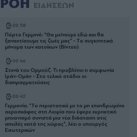
ΡΟΗ
ΕΙΔΗΣΕΩΝ
00:58
Πόρτο Γερμενό: "Θα μείνουμε εδώ και θα
ξαναχτίσουμε τις ζωές μας" - Το συγκινητικό
μήνυμα των κατοίκων (Βίντεο)
00:46
Στενά του Ορμούζ: Τι προβλέπει η συμφωνία
Ιράν-Ομάν - Στο τελικό στάδιο οι
διαπραγματεύσεις
00:42
Γερμανία: "Το περιστατικό με το μη επανδρωμένο
αεροσκάφος στη Λειψία που έφερε εκρηκτικό
μηχανισμό συνιστά μια νέα διάσταση στις
απειλές κατά της χώρας", λέει ο υπουργός
Εσωτερικών