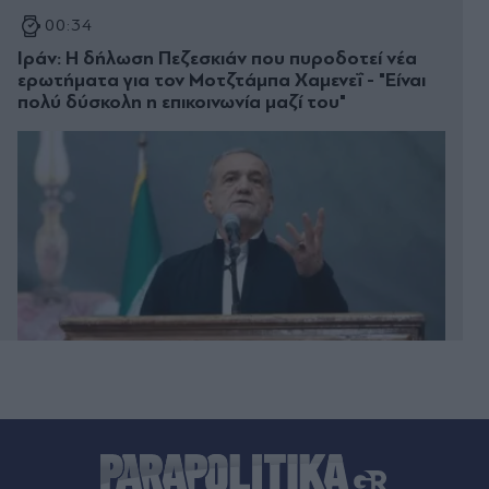
00:34
Ιράν: Η δήλωση Πεζεσκιάν που πυροδοτεί νέα
ερωτήματα για τον Μοτζτάμπα Χαμενεΐ - "Είναι
πολύ δύσκολη η επικοινωνία μαζί του"
00:33
Μυστράς: "Δεν ήταν οικονομικό το κίνητρο" - Τι
λέει ο συνήγορος του 55χρονου που κρατούσε