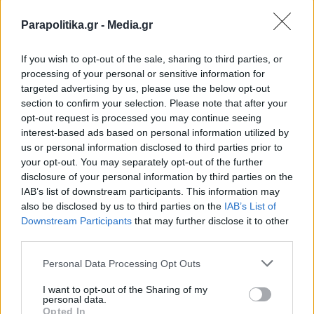
Σε ό,τι αφορά το κόµµα, τα οργανωτικά
Parapolitika.gr -
Media.gr
αναλαµβάνει ο Ηρακλής ∆ρούλιας, τις
If you wish to opt-out of the sale, sharing to third parties, or
κινητοποιήσεις ο Νίκος ∆ασκαλάκης και τα
processing of your personal or sensitive information for
targeted advertising by us, please use the below opt-out
∆ίκτυα ο Κώστας Παπαδηµητρίου.
section to confirm your selection. Please note that after your
opt-out request is processed you may continue seeing
interest-based ads based on personal information utilized by
*Δημοσιεύθηκε στην εφημερίδα «Παραπολιτικά»
us or personal information disclosed to third parties prior to
στις 22/02/2025
your opt-out. You may separately opt-out of the further
disclosure of your personal information by third parties on the
IAB’s list of downstream participants. This information may
TAGS:
also be disclosed by us to third parties on the
IAB’s List of
Εγγραφή στο newsletter
Downstream Participants
that may further disclose it to other
#ΠΑΣΟΚ
#Χάρης Δούκας
#Παύλος Γερουλάνος
#Νίκος Α
third parties.
Personal Data Processing Opt Outs
Ακολουθήστε το
I want to opt-out of the Sharing of my
parapolitika.gr στο Google
personal data.
News για άμεση και έγκυρη
*
Opted In