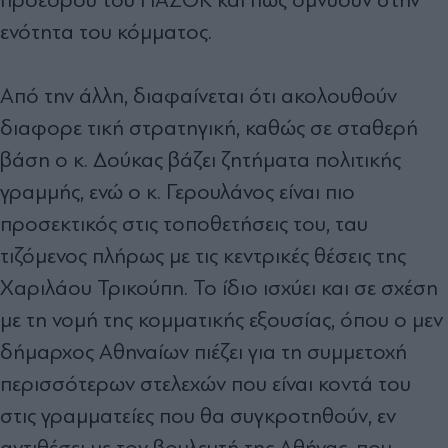
ενότητα του κόµµατος.
Από την άλλη, διαφαίνεται ότι ακολουθούν
διαφορε τική στρατηγική, καθώς σε σταθερή
βάση ο κ. ∆ούκας βάζει ζητήµατα πολιτικής
γραµµής, ενώ ο κ. Γερουλάνος είναι πιο
προσεκτικός στις τοποθετήσεις του, ταυ
τιζόµενος πλήρως µε τις κεντρικές θέσεις της
Χαριλάου Τρικούπη. Το ίδιο ισχύει και σε σχέση
µε τη νοµή της κοµµατικής εξουσίας, όπου ο µεν
δήµαρχος Αθηναίων πιέζει για τη συµµετοχή
περισσότερων στελεχών που είναι κοντά του
στις γραµµατείες που θα συγκροτηθούν, εν
αντιθέσει µε τον βουλευτή της Αθήνας, που