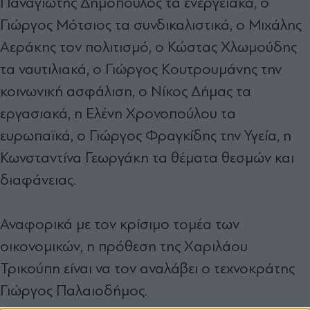
Παναγιώτης ∆ηµόπουλος τα ενεργειακά, ο
Γιώργος Μότσιος τα συνδικαλιστικά, ο Μιχάλης
Αεράκης τον πολιτισµό, ο Κώστας Χλωµούδης
τα ναυτιλιακά, ο Γιώργος Κουτρουµάνης την
κοινωνική ασφάλιση, ο Νίκος ∆ήµας τα
εργασιακά, η Ελένη Χρονοπούλου τα
ευρωπαϊκά, ο Γιώργος Φραγκίδης την Υγεία, η
Κωνσταντίνα Γεωργάκη τα θέµατα θεσµών και
διαφάνειας.
Αναφορικά µε τον κρίσιµο τοµέα των
οικονοµικών, η πρόθεση της Χαριλάου
Τρικούπη είναι να τον αναλάβει ο τεχνοκράτης
Γιώργος Παλαιοδήµος.