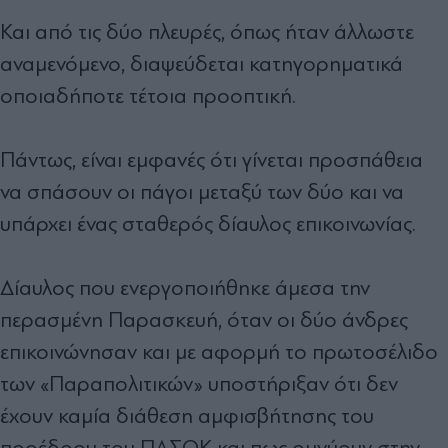
Και από τις δύο πλευρές, όπως ήταν άλλωστε
αναµενόµενο, διαψεύδεται κατηγορηµατικά
οποιαδήποτε τέτοια προοπτική.
Πάντως, είναι εµφανές ότι γίνεται προσπάθεια
να σπάσουν οι πάγοι µεταξύ των δύο και να
υπάρχει ένας σταθερός δίαυλος επικοινωνίας.
∆ίαυλος που ενεργοποιήθηκε άµεσα την
περασµένη Παρασκευή, όταν οι δύο άνδρες
επικοινώνησαν και µε αφορµή το πρωτοσέλιδο
των «Παραπολιτικών» υποστήριξαν ότι δεν
έχουν καµία διάθεση αµφισβήτησης του
προέδρου του ΠΑΣΟΚ και πως οµνύουν στην