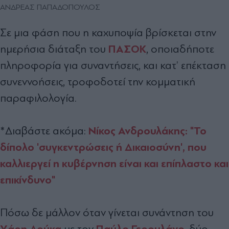
ΑΝΔΡΕΑΣ ΠΑΠΑΔΟΠΟΥΛΟΣ
Σε µια φάση που η καχυποψία βρίσκεται στην
ΠΑΣΟΚ
ηµερήσια διάταξη του
, οποιαδήποτε
πληροφορία για συναντήσεις, και κατ’ επέκταση
συνεννοήσεις, τροφοδοτεί την κοµµατική
παραφιλολογία.
Νίκος Ανδρουλάκης: "Το
*Διαβάστε ακόμα:
δίπολο 'συγκεντρώσεις ή Δικαιοσύνη', που
καλλιεργεί η κυβέρνηση είναι και επίπλαστο και
επικίνδυνο"
Πόσω δε µάλλον όταν γίνεται συνάντηση του
Χάρη ∆ούκα
Παύλο Γερουλάνο
µε τον
, δύο