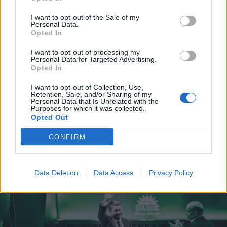
Αποδέχομαι τους
όρους χρήσης
ενημέρωση
και την πολιτική απορρήτου
I want to opt-out of the Sale of my
Personal Data.
Opted In
Ακολουθήστε μας στο
Εγγραφή
facebook
I want to opt-out of processing my
Personal Data for Targeted Advertising.
Opted In
X
Ακολουθήστε μας στο
I want to opt-out of Collection, Use,
twitter
Retention, Sale, and/or Sharing of my
Personal Data that Is Unrelated with the
Purposes for which it was collected.
Opted Out
CONFIRM
ΣΧΕΤΙΚΗ ΕΙΔΗΣΕΟΓΡΑΦΙΑ
Data Deletion
Data Access
Privacy Policy