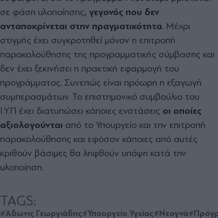
σε φάση υλοποίησης
, γεγονός που δεν
ανταποκρίνεται στην πραγματικότητα
. Μέχρι
στιγμής έχει συγκροτηθεί μόνον η επιτροπή
παρακολούθησης της προγραμματικής σύμβασης και
δεν έχει ξεκινήσει η πρακτική εφαρμογή του
προγράμματος. Συνεπώς είναι πρόωρη η εξαγωγή
συμπερασμάτων. Το επιστημονικό συμβούλιο του
Ι.Υ.Π έχει διατυπώσει κάποιες ενστάσεις
οι οποίες
αξιολογούνται
από το Υπουργείο και την επιτροπή
παρακολούθησης και εφόσον κάποιες από αυτές
κριθούν βάσιμες θα ληφθούν υπόψη κατά την
υλοποίηση.
TAGS:
#Άδωνις Γεωργιάδης
#Υπουργείο Υγείας
#Νεογνά
#Πρόγ