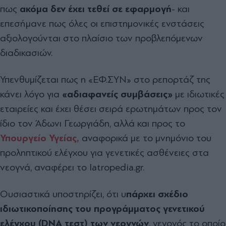
πως
ακόμα δεν έχει τεθεί σε εφαρμογή
- και
επεσήμανε πως όλες οι επιστημονικές ενστάσεις
αξιολογούνται στο πλαίσιο των προβλεπόμενων
διαδικασιών.
Υπενθυμίζεται πως η «ΕΦ.ΣΥΝ» στο ρεπορτάζ της
κάνει λόγο για
«αδιαφανείς συμβάσεις»
με ιδιωτικές
εταιρείες και έχει θέσει σειρά ερωτημάτων προς τον
ίδιο τον Άδωνι Γεωργιάδη, αλλά και προς το
Υπουργείο Υγείας,
αναφορικά με το μνημόνιο του
προληπτικού ελέγχου για γενετικές ασθένειες στα
νεογνά, αναφέρει το Iatropedia.gr.
Ουσιαστικά υποστηρίζει, ότι υ
πάρχει σχέδιο
ιδιωτικοποίησης του προγράμματος γενετικού
ελέγχου (
DNA τεστ) των νεογνών
, γεγονός το οποίο