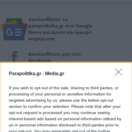
Ακολουθήστε το
parapolitika.gr στο Google
News για άμεση και έγκυρη
ενημέρωση
Ακολουθήστε μας στο
facebook
Parapolitika.gr -
Media.gr
Ακολουθήστε μας στο
If you wish to opt-out of the sale, sharing to third parties, or
twitter
processing of your personal or sensitive information for
targeted advertising by us, please use the below opt-out
section to confirm your selection. Please note that after your
opt-out request is processed you may continue seeing
ΣΧΕΤΙΚΗ ΕΙΔΗΣΕΟΓΡΑΦΙΑ
interest-based ads based on personal information utilized by
us or personal information disclosed to third parties prior to
your opt-out. You may separately opt-out of the further