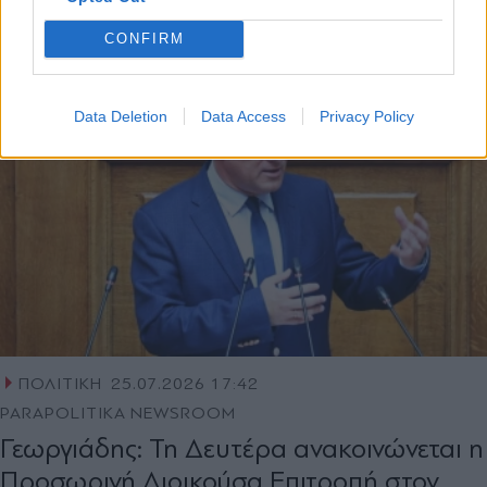
CONFIRM
Data Deletion
Data Access
Privacy Policy
ΠΟΛΙΤΙΚΗ
25.07.2026 17:42
PARAPOLITIKA NEWSROOM
Γεωργιάδης: Τη Δευτέρα ανακοινώνεται η
Προσωρινή Διοικούσα Επιτροπή στον