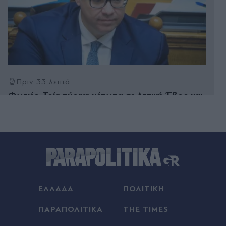
Πριν 33 λεπτά
Φωτιές: Τρία πύρινα μέτωπα σε Αττική, Έβρο και
Ροδόπη - 112 για ετοιμότητα και ισχυρές
δυνάμεις στο Κορωπί, εναέρια μέσα σε Σουφλί
και Κομοτηνή (Εικόνες & Βίντεο)
Πριν 36 λεπτά
Παναθηναϊκός: Ατομικό πρόγραμμα για τον
Τεττέη -Την Δεύτερη η απόφαση για την ΤΣΣΚΑ
1948
ΕΛΛΑΔΑ
ΠΟΛΙΤΙΚΗ
Πριν 56 λεπτά
ΠΑΡΑΠΟΛΙΤΙΚΑ
THE TIMES
Έχετε προσέξει τις μικρές μαύρες κουκκίδες