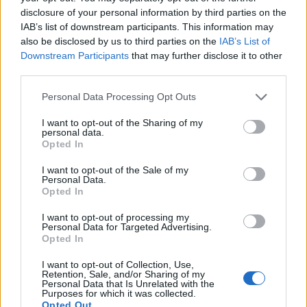
disclosure of your personal information by third parties on the
IAB’s list of downstream participants. This information may
also be disclosed by us to third parties on the
IAB’s List of
Εγγραφή στο newsletter
Downstream Participants
that may further disclose it to other
third parties.
Personal Data Processing Opt Outs
I want to opt-out of the Sharing of my
personal data.
*
Opted In
Αποδέχομαι τους
όρους χρήσης
και την πολιτική απορρήτου
I want to opt-out of the Sale of my
Personal Data.
ΠΟΛΙΤΙΚΗ
28.07.2026 12:46
Opted In
Εγγραφή
PARAPOLITIKA NEWSROOM
I want to opt-out of processing my
Υπουργείο Υγείας: Ξεκινά συνεργασία με
Personal Data for Targeted Advertising.
Opted In
το Airbnb.org για τη δωρεάν διαμονή
X
γιατρών και νοσηλευτών σε πέντε νησιά
I want to opt-out of Collection, Use,
Retention, Sale, and/or Sharing of my
του Αιγαίου - Τι δήλωσε ο Άδωνις
Personal Data that Is Unrelated with the
Purposes for which it was collected.
Γεωργιάδης
Opted Out