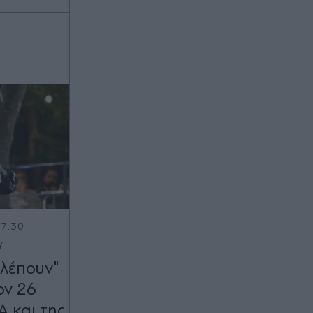
17:30
Υ
βλέπουν"
ον 26
Α και της