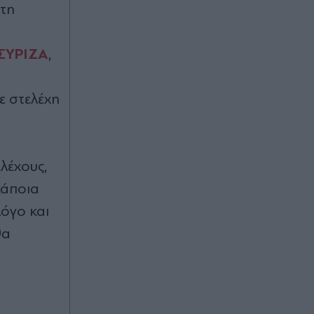
Eredivisie (Βίντεο)
τη
Πριν 31 λεπτά
ΣΥΡΙΖΑ
,
Ισπανία: Το χωριό των 93 κατοίκων
που ετοιμάζεται να "βουλιάξει" από
τουρίστες για την ολική έκλειψη
ηλίου
ε στελέχη
Πριν 40 λεπτά
Γάζα: Η Χαμάς δηλώνει έτοιμη για τη
λέχους,
δεύτερη φάση του σχεδίου Τραμπ -
"Πιέστε το Ισραήλ", το μήνυμα στις
κάποια
ΗΠΑ
λόγο και
Πριν 44 λεπτά
θα
"Φίδια της σκιάς": Το μυστηριώδες
φαινόμενο που εμφανίζεται πριν από
την ολική έκλειψη Ηλίου