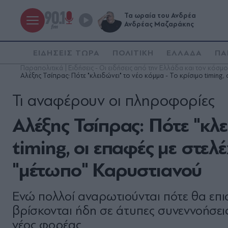
Τα ωραία του Ανδρέα
Ανδρέας Μαζαράκης
ΕΙΔΗΣΕΙΣ ΤΩΡΑ
ΠΟΛΙΤΙΚΗ
ΕΛΛΑΔΑ
ΠΑ
Παραπολιτικά | Ειδήσεις - Οι ειδήσεις από την Ελλάδα και τον κόσμο
Αλέξης Τσίπρας: Πότε "κλειδώνει" το νέο κόμμα - Το κρίσιμο timing
Τι αναφέρουν οι πληροφορίες
Αλέξης Τσίπρας: Πότε "κλε
timing, οι επαφές με στε
"μέτωπο" Καρυστιανού
Ενώ πολλοί αναρωτιούνται πότε θα επισ
βρίσκονται ήδη σε άτυπες συνεννοήσεις
νέος φορέας