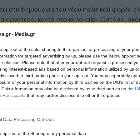
ι στη δημιουργία του νέου πολιτικού φορέα είν
 για αργότερα, κοντά στο καλοκαίρι. Ωστόσο, ακό
ανείς δεν ξέρει πότε τελικά ο πρωθυπουργός θα 
ka.gr -
Media.gr
λέξης Τσίπρας θα προχωρήσει τον σχεδιασμό του
χει τα πράγματα, με τη λογική ότι κάλπες μπορε
to opt-out of the sale, sharing to third parties, or processing of your per
formation for targeted advertising by us, please use the below opt-out s
α αλλάξει και ο προγραμματισμός του Αλέξη Τσ
r selection. Please note that after your opt-out request is processed y
eing interest-based ads based on personal information utilized by us or
disclosed to third parties prior to your opt-out. You may separately opt-
νται να παρακολουθούν τη Μαρία Καρυστιανού, 
losure of your personal information by third parties on the IAB’s list of
 ένα μεγάλο κομμάτι του αριστερού ακροατηρίου.
. This information may also be disclosed by us to third parties on the
IA
Participants
that may further disclose it to other third parties.
ν ότι με τις θέσεις και τις απόψεις που εκφράζ
Εγγραφή στο
άτων Τεμπών περισσότερο πρέπει να ανησυχεί 
newsletter
ς.
l Data Processing Opt Outs
αι να κάνει βασικό πολιτικό του αντίπαλο τη Μ
o opt-out of the Sharing of my personal data.
πιθέσεις. Άλλωστε, από τη Θεσσαλονίκη της είχε