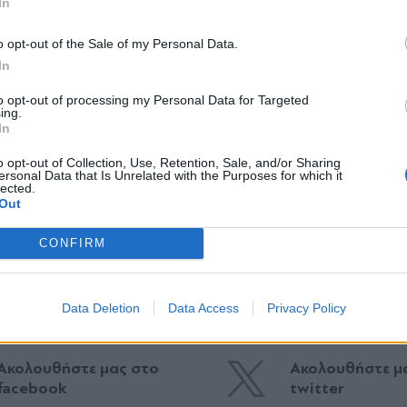
In
α είχε το χειρότερο μνημόνιο, λέγοντας: «Φέραμε
*
o opt-out of the Sale of my Personal Data.
Αποδέχομαι τους
όρους χρήσης
το χειρότερο μνημόνιο… Χρεοκόπησε η χώρα το 20
In
και την πολιτική απορρήτου
 η χώρα το 2009… Η μνήμη του χρυσόψαρου, λες 
to opt-out of processing my Personal Data for Targeted
 θυμηθώ και την Ιθάκη». Στην πραγματικότητα, 
ing.
Εγγραφή
In
ης Μαρίας Καρυστιανού στα θέματα που αφορούν 
o opt-out of Collection, Use, Retention, Sale, and/or Sharing
ersonal Data that Is Unrelated with the Purposes for which it
lected.
X
Out
CONFIRM
ΠΑΣΟΚ
#Ελένη Καλογεροπούλου
Data Deletion
Data Access
Privacy Policy
Ακολουθήστε μας στο
Ακολουθήστε μ
facebook
twitter