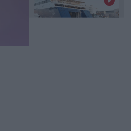
Πριν 19 λεπτά
Κομοτηνή: Στο νοσοκομείο ανήλικος
μετά από κατανάλωση αλκοόλ -
Συνελήφθη υπάλληλος
καταστήματος
Πριν 25 λεπτά
Ρέθυμνο: Άγριος ξυλοδαρμός
51χρονου - Πέντε συλλήψεις
Πριν 30 λεπτά
Αντίπαλος Ολυμπιακού: Ήττα-σοκ
για την Ναϊμέγκεν στην πρεμιέρα της