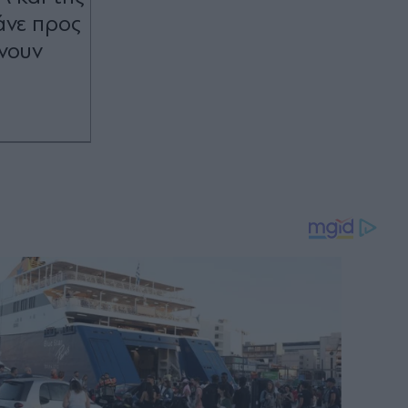
άνε προς
ένουν