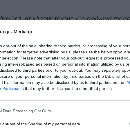
ζει θεαματικά τους τόνους. «Το
αφήγημα της αρι
έρει η Χαριλάου Τρικούπη, υποστηρίζοντας ότι 
ka.gr -
Media.gr
 πλάτη» και επιχειρεί να μεταθέσει την ευθύνη στ
φυπουργός Αγροτικής Ανάπτυξης ουσιαστικά παρ
to opt-out of the sale, sharing to third parties, or processing of your per
formation for targeted advertising by us, please use the below opt-out s
ο με ΑΕΙ, επικαλούμενος άγνοια του νόμου και αφήν
r selection. Please note that after your opt-out request is processed y
τήμονα υπουργού το 2007 μπορεί να έγινε από «λ
eing interest-based ads based on personal information utilized by us or
disclosed to third parties prior to your opt-out. You may separately opt-
αποδεικνύεται ένα κομματικό ρουσφέτι και μάλιστ
losure of your personal information by third parties on the IAB’s list of
ακοίνωση. Και προχωρά ένα βήμα παραπέρα, καλ
. This information may also be disclosed by us to third parties on the
IA
Participants
that may further disclose it to other third parties.
κ. Μητσοτάκης αν έχει στάλα αξιοπρέπειας, οφείλε
Εγγραφή στο
έτει, «
θα επιβεβαιώσει πως είναι συνώνυμος τη
newsletter
l Data Processing Opt Outs
o opt-out of the Sharing of my personal data.
εί ως ουρά του Πολάκη και του