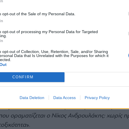
In
*
o opt-out of the Sale of my Personal Data.
Αποδέχομαι τους
όρους χρήσης
In
εί στο ΠΑΣΟΚ και στη συντριπτική πλειοψηφία τ
και την πολιτική απορρήτου
ση του άρθρου 51 του νομοσχεδίου για το
«Κοιν
to opt-out of processing my Personal Data for Targeted
ing.
Εγγραφή
In
άλλες διατάξεις
». Η επίμαχη διάταξη προέβλεπε, 
ης ευλογιάς και του αφθώδους πυρετού, καθώς κ
o opt-out of Collection, Use, Retention, Sale, and/or Sharing
ersonal Data that Is Unrelated with the Purposes for which it
όφων της Λέσβου.
lected.
X
Out
CONFIRM
σε το κόμμα της αξιωματικής αντιπολίτευσης ότ
ιλέγει «να πετάξει την μπάλα στην εξέδρα», κατα
«λ
θηκε πολιτικά στο ΠΑΣΟΚ, υποστηρίζοντας ότι
Data Deletion
Data Access
Privacy Policy
 Στέφανου Κασσελάκη
», για να προσθέσει με δηκ
 που οραματίζεται ο Νίκος Ανδρουλάκης: χωρίς 
τοξικότητα
».