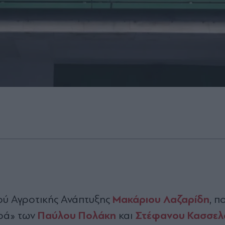
Μακάριου Λαζαρίδη
ού Αγροτικής Ανάπτυξης
, π
Παύλου Πολάκη
Στέφανου Κασσελ
υρά» των
και