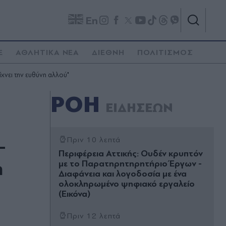
En
E
ΑΘΛΗΤΙΚΑ ΝΕΑ
ΔΙΕΘΝΗ
ΠΟΛΙΤΙΣΜΟΣ
ίχνει την ευθύνη αλλού"
ΡΟΗ
ΕΙΔΗΣΕΩΝ
-
Πριν 10 λεπτά
Περιφέρεια Αττικής: Ουδέν κρυπτόν
η
με το Παρατηρητηρητήριο Έργων -
Διαφάνεια και λογοδοσία με ένα
ολοκληρωμένο ψηφιακό εργαλείο
(Εικόνα)
Πριν 12 λεπτά