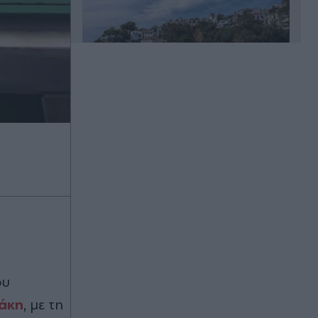
Πριν 24 λεπτά
Το Μαρόκο αλλάζει τους δρόμους
του: Η νέα άσφαλτος-"σφουγγάρι"
που μειώνει ζέστη και πλημμύρες
Πριν 30 λεπτά
Δολοφονία 38χρονης Βρετανίδας
στην Κυψέλη: Κυψέλη: Γιατί ο
26χρονος Αφγανός επικαλέστηκε το
δικαίωμα της σιωπής - Τι λένε οι
συνήγοροι υπεράσπισης του
ου
Πριν 32 λεπτά
άκη
, με τη
Στέρεψε η Λιμνοθάλασσα