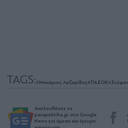
TAGS:
#Μακάριος Λαζαρίδης
#ΠΑΣΟΚ
#Στέφαν
Ακολουθήστε το
parapolitika.gr στο Google
News για άμεση και έγκυρη
ενημέρωση