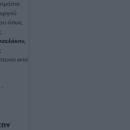
Καλοχωρίου στη Θεσσαλονίκη από
δημόσια
την παρατεταμένη ανομβρία -
ουργού
Κραυγή αγωνίας για τον πολύτιμο
βιότοπο
που όπως
ς
Πριν 34 λεπτά
Η Τράμπζονσπορ ανακοίνωσε τη
σσελάκη»,
"βόμβα" με Μοχάμεντ Σαλάχ - Το
ς
"χρυσό" συμβόλαιό του
πτυχίο από
Πριν 34 λεπτά
"Νίκη" για διασύνδεση Ελλάδας-
Κύπρου: Η εθνική αποτροπή δεν
 -
μετατίθεται σε ξένους επενδυτές
Πριν 40 λεπτά
"Πατέρα, και φέτος τα ίδια γίνονται,
εσείς τι λέτε;" - H viral η συνομιλία
Φαραντούρη με τον γιό του για τις
την
πυρκαγιές, τι απάντησε ο