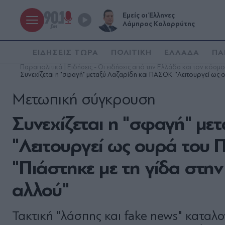
Εμείς οι Έλληνες
Λάμπρος Καλαρρύτης
ΕΙΔΗΣΕΙΣ ΤΩΡΑ
ΠΟΛΙΤΙΚΗ
ΕΛΛΑΔΑ
ΠΑ
Παραπολιτικά | Ειδήσεις - Οι ειδήσεις από την Ελλάδα και τον κόσμο
Συνεχίζεται η "σφαγή" μεταξύ Λαζαρίδη και ΠΑΣΟΚ: "Λειτουργεί ως ου
Μετωπική σύγκρουση
Συνεχίζεται η "σφαγή" με
"Λειτουργεί ως ουρά του 
"Πιάστηκε με τη γίδα στην
αλλού"
Τακτική "λάσπης και fake news" καταλ