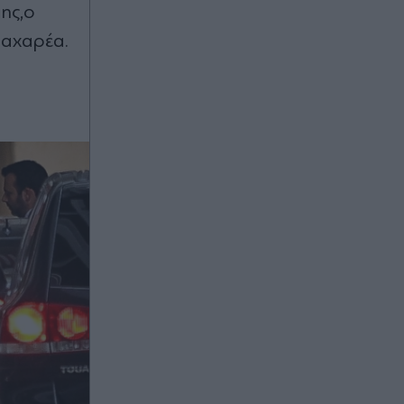
ης,ο
Ζαχαρέα.