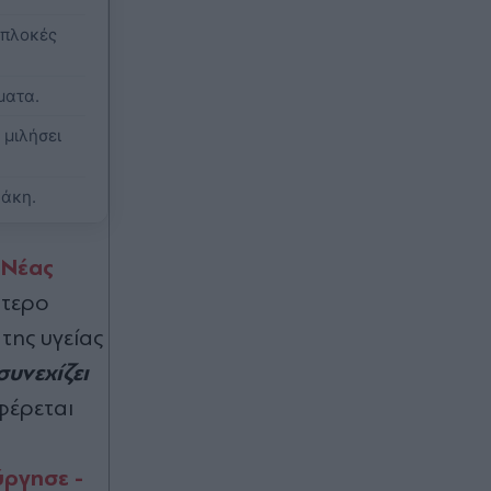
ελικοπτέρων στην Ψάθα (Εικόνες)
ιπλοκές
Πριν 41 λεπτά
Αγγελική Ηλιάδη: "Είδα τον Χριστό
ματα.
μπροστά μου - Ήταν ό,τι πιο
όμορφο έχω δει" - Η μεταφυσική
 μιλήσει
εμπειρία μετά τη νοσηλεία του γιου
της (Εικόνες)
νάκη.
Πριν 47 λεπτά
Νέας
ς
Θάνατος 75χρονης στα Χανιά:
Έφυγε από το αστυνομικό τμήμα και
ότερο
αργότερα βρέθηκε νεκρή σε
χωράφι - Σε εξέλιξη πειθαρχικός
της υγείας
έλεγχος
υνεχίζει
Πριν 48 λεπτά
φέρεται
Γερμανία, Γκελζενκίρχεν: Σε σοβαρή
κατάσταση οι 10 από τους 25
ύργησε -
τραυματίες μετά τη σύγκρουση δύο