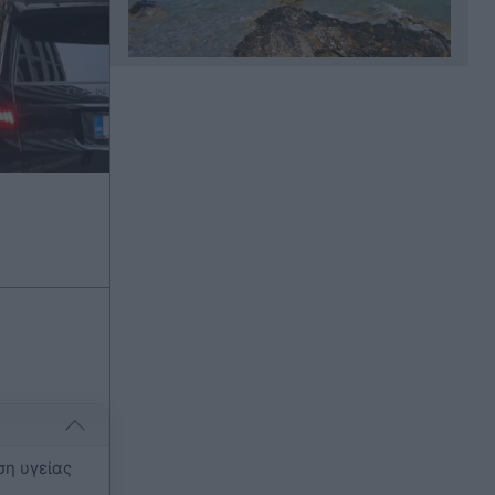
Πριν 22 λεπτά
"Μύδροι" Χρίστου Κούγια για
δημοσιεύματα που αφορούν την
προσωπική του ζωή - "Θα κινηθώ
νομικά"
Πριν 31 λεπτά
Παναθηναϊκός: "Μπήκε" ο Λιβάι
Γκαρσία και "τρέχει" για τη ρεβάνς
των πράσινων με την ΤΣΣΚΑ 1948
στη Σόφια
Πριν 35 λεπτά
Αριστοτέλης Δαμίγος: Συγκίνηση
στο "ύστατο χαίρε" στον Έλληνα
σύνδεσμο του ελικοπτέρου που
η υγείας
σκοτώθηκε μετά τη σύγκρουση