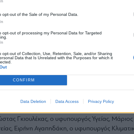
In
*
o opt-out of the Sale of my Personal Data.
Αποδέχομαι τους
όρους χρήσης
In
και την πολιτική απορρήτου
to opt-out of processing my Personal Data for Targeted
ing.
Εγγραφή
In
o opt-out of Collection, Use, Retention, Sale, and/or Sharing
ersonal Data that Is Unrelated with the Purposes for which it
lected.
συνεργάτες του Γιώργου Μυλωνάκη 
X
Out
CONFIRM
 άλλων, ο υπουργός Εθνικής Άμυνας Νίκος Δένδι
ργός Υγείας Άδωνις Γεωργιάδης, η υπουργός Πο
Data Deletion
Data Access
Privacy Policy
αι Ασύλου, Θάνος Πλεύρης, ο υφυπουργός Εσωτ
τας Γκιουλέκας, ο υφυπουργός Υγείας, Μάριος
είας, Ειρήνη Αγαπηδάκη, ο υφυπουργός Κλιματι