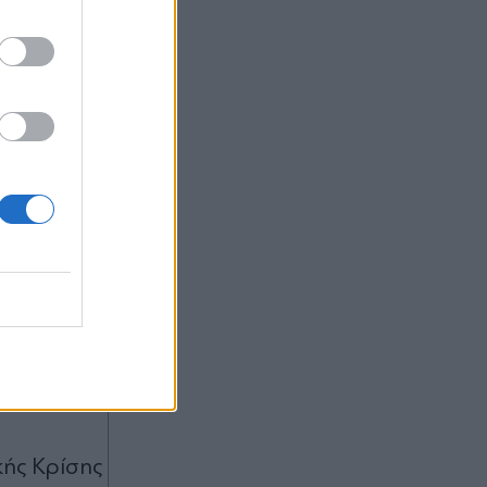
που
ας, η
λιτισμού,
ερικών
κής Κρίσης