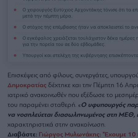
Ο χειρουργός Ευτύχιος Αρχοντάκης τόνισε ότι τα ε
μετά την πέμπτη μέρα.
Ο στόχος της επέμβασης ήταν να αποκλειστεί το α
Ο εγκέφαλος χρειάζεται τουλάχιστον δέκα ημέρες ηρ
για την πορεία του σε δύο εβδομάδες.
Υπουργοί και στελέχη της κυβέρνησης επισκέπτοντα
Επισκέψεις από φίλους, συνεργάτες, υπουργού
Δημοκρατίας
δέχτηκε και την Πέμπτη 16 Απρ
ιατρικό ανακοινωθέν που εξέδωσε το μεσημέ
Ο
υφυπουργός παρά
του παραμένει σταθερή. «
να νοσηλεύεται διασωληνωμένος στη ΜΕΘ, 
χαρακτηριστικά στην ανακοίνωση.
Διαβάστε:
Γιώργος Μυλωνάκης: "Έχουμε 10 η