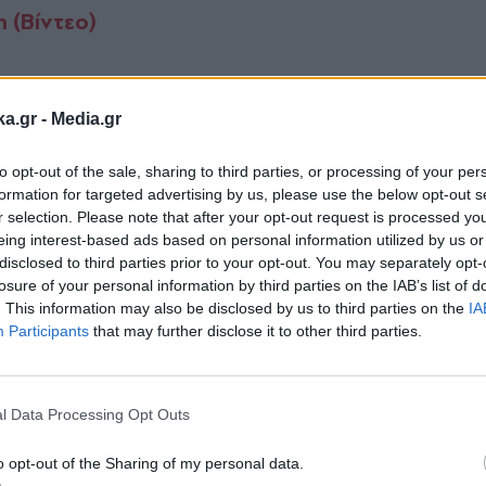
 (Βίντεο)
α επόμενα 24ωρα, παραμένει στη 
ka.gr -
Media.gr
ς νευροακτινολόγος και διευθυντής του ΕΣΥ, Ευτ
to opt-out of the sale, sharing to third parties, or processing of your per
ν τον Γιώργο Μυλωνάκη υπάρχουν κάποιες επιπλο
formation for targeted advertising by us, please use the below opt-out s
 μέρες αυτές θα είναι οι πιο κρίσιμες, ενώ ένας 
r selection. Please note that after your opt-out request is processed y
eing interest-based ads based on personal information utilized by us or
εκουραστεί για τουλάχιστον 10 ημέρες πριν τον 
disclosed to third parties prior to your opt-out. You may separately opt-
με το ανεύρυσμα από την εγκεφαλική κυκλοφορί
losure of your personal information by third parties on the IAB’s list of
. This information may also be disclosed by us to third parties on the
IA
άσει την υπάρχουσα αιμορραγία, αλλά δεν μπορο
Participants
that may further disclose it to other third parties.
Θα περιμένω 2 εβδομάδες για να μπορέσ
Εγγραφή στο
κόμα.
newsletter
ν επισκέπτονται για να ενημερωθούν για την πορ
l Data Processing Opt Outs
o opt-out of the Sharing of my personal data.