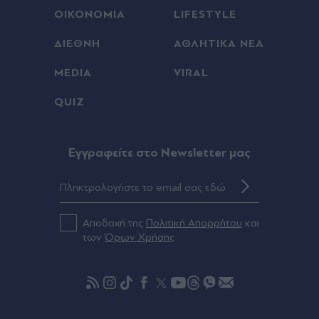
00:18
ΟΙΚΟΝΟΜΙΑ
LIFESTYLE
Europa League: Η ΤΣΣΚΑ Σόφιας επιβλήθηκε 3-
0 της Μακάμπι Τελ Αβίβ και ετοιμάζεται για ΟΦΗ,
ΔΙΕΘΝΗ
ΑΘΛΗΤΙΚΑ ΝΕΑ
γκολ ο Παυλίδης στην εξάρα της Μπενφίκα
MEDIA
VIRAL
00:08
QUIZ
Τραμπ: Σχέδιο για κατάργηση της υπηκοότητας
σε παιδιά αλλοδαπών που γεννιούνται στις ΗΠΑ
Eγγραφείτε στο Newsletter μας
00:08
Ανδρομάχη: Ποζάρει μέσα στη θάλασσα με
πολύχρωμο μπικίνι ασορτί μπολερό - "Μπανάκι"
(Εικάνα)
Αποδοχή της
Πολιτική Απορρήτου
και
των
Όρων Χρήσης
00:01
"Σεισμός" στην Τραπεζούντα για Σαλάχ: Πάνω
από 30.000 οπαδοί αποθέωσαν τον Αιγύπτιο
στην παρουσίασή του! (Εικόνες & βίντεο)