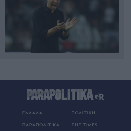
00:22
Κυριάκος Μητσοτάκης: Χαλαρή έξοδος με τη
Μαρέβα στα Χανιά (Εικόνες)
00:18
Γαλλία: Απάντησε η πρόεδρος των Οικολόγων
στον Έλον Μασκ, που την κατηγόρησε για εθνική
προδοσία - "Θέλει να ωθήσει όλη την Ευρώπη σε
ΕΛΛΑΔΑ
ΠΟΛΙΤΙΚΗ
πλήρη υποταγή στις ΗΠΑ
ΠΑΡΑΠΟΛΙΤΙΚΑ
THE TIMES