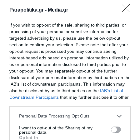
Πηγές ΣΥΡΙΖΑ για ΟΠΕΚΕΠΕ: "Γαλάζιο
Parapolitika.gr -
Media.gr
πάρτι απευθείας αναθέσεων - Οι αγρότες
If you wish to opt-out of the sale, sharing to third parties, or
πληρώνουν το λογαριασμό"
processing of your personal or sensitive information for
targeted advertising by us, please use the below opt-out
section to confirm your selection. Please note that after your
opt-out request is processed you may continue seeing
interest-based ads based on personal information utilized by
us or personal information disclosed to third parties prior to
your opt-out. You may separately opt-out of the further
disclosure of your personal information by third parties on the
IAB’s list of downstream participants. This information may
also be disclosed by us to third parties on the
IAB’s List of
Εγγραφή στο newsletter
Downstream Participants
that may further disclose it to other
third parties.
Personal Data Processing Opt Outs
I want to opt-out of the Sharing of my
personal data.
*
Opted In
Αποδέχομαι τους
όρους χρήσης