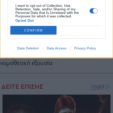
X
I want to opt-out of Collection, Use,
Retention, Sale, and/or Sharing of my
Personal Data that Is Unrelated with the
Purposes for which it was collected.
ΠΟΛΙΤΙΚΗ
29.04.2026 16:51
Opted Out
PARAPOLITIKA NEWSROOM
CONFIRM
Νέα απάντηση Μητσοτάκη στους πέντε
βουλευτές για το επιτελικό κράτος:
Αντιλαμβανόμαστε τον ρόλο τους,
Data Deletion
Data Access
Privacy Policy
αφορά την εκτελεστική και όχι τη
νομοθετική εξουσία