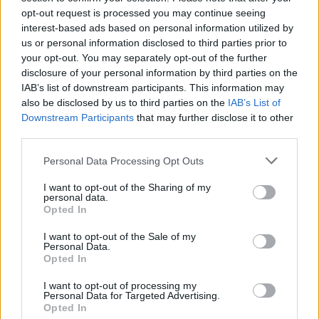
opt-out request is processed you may continue seeing
interest-based ads based on personal information utilized by
ΠΟΛΙΤΙΚΗ
29.04.2026 20:20
us or personal information disclosed to third parties prior to
PARAPOLITIKA NEWSROOM
your opt-out. You may separately opt-out of the further
Μητσοτάκης: Τέλος στην "κουκούλα" του
disclosure of your personal information by third parties on the
IAB’s list of downstream participants. This information may
Διαδικτύου, ελευθερία έκφρασης με
also be disclosed by us to third parties on the
IAB’s List of
Εγγραφή στο newsletter
ευθύνη και προστασία από τις SLAPP
Downstream Participants
that may further disclose it to other
third parties.
Personal Data Processing Opt Outs
I want to opt-out of the Sharing of my
personal data.
*
Opted In
Αποδέχομαι τους
όρους χρήσης
και την πολιτική απορρήτου
I want to opt-out of the Sale of my
Personal Data.
Opted In
Εγγραφή
I want to opt-out of processing my
Personal Data for Targeted Advertising.
Opted In