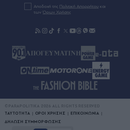
Πέθανε ο Γουίλιαμ Όρμπιτ - Η "τρελή ιδιοφυΐα"
πίσω από το εμβληματικό "Ray of Light" της
Αποδοχή της
Πολιτική Απορρήτου
και
Μαντόνα
των
Όρων Χρήσης
Πριν 45 λεπτά
Πτήση τρόμου της Ryanair: Συγκλονίζει η
επιβάτιδα που συγκράτησε τον Σέρβο από το
σπασμένο παράθυρο - "Ένα κομμάτι του
προσώπου του ήταν σαν πλαστελίνη" (Βίντεο)
©PARAPOLITIKA 2026 ALL RIGHTS RESERVED
ΤΑΥΤΟΤΗΤΑ
ΟΡΟΙ ΧΡΗΣΗΣ
ΕΠΙΚΟΙΝΩΝΙΑ
ΔΗΛΩΣΗ ΣΥΜΜΟΡΦΩΣΗΣ