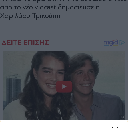
από το νέο vidcast δημοσίευσε η
Χαριλάου Τρικούπη