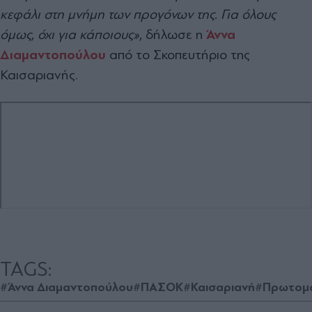
κεφάλι στη μνήμη των προγόνων της. Για όλους
όμως, όχι για κάποιους»,
δήλωσε η
Άννα
Διαμαντοπούλου
από το Σκοπευτήριο της
Καισαριανής.
TAGS:
#Άννα Διαμαντοπούλου
#ΠΑΣΟΚ
#Καισαριανή
#Πρωτομ