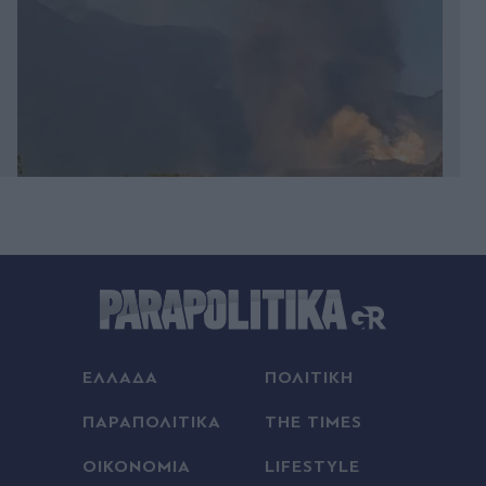
Πριν 18 λεπτά
Λίβερπουλ, μεταγραφές: Επίσημα στο "Άνφιλντ" ο
Ρόναλντ Αραούχο, δανεικός από την
Μπαρτσελόνα
Πριν 20 λεπτά
ΗΠΑ: Ο Ιούλιος ήταν ο θερμότερος μήνας που
ΕΛΛΑΔΑ
ΠΟΛΙΤΙΚΗ
έχει ποτέ καταγραφεί στη χώρα - Η μέση τιμή
ήταν 1,8°C πάνω από τον μέσο όρο του 20ού
ΠΑΡΑΠΟΛΙΤΙΚΑ
THE TIMES
αιώνα
ΟΙΚΟΝΟΜΙΑ
LIFESTYLE
Πριν 28 λεπτά