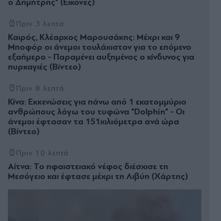
ο Δημήτρης" (Εικόνες)
Πριν 3 λεπτά
Καιρός, Κλέαρχος Μαρουσάκης: Μέχρι και 9
Μποφόρ οι άνεμοι τουλάχιστον για το επόμενο
εξαήμερο - Παραμένει αυξημένος ο κίνδυνος για
πυρκαγιές (Βίντεο)
Πριν 8 λεπτά
Κίνα: Εκκενώσεις για πάνω από 1 εκατομμύριο
ανθρώπους λόγω του τυφώνα "Dolphin" - Οι
άνεμοι έφτασαν τα 151χιλιόμετρα ανά ώρα
(Βίντεο)
Πριν 10 λεπτά
Αίτνα: Το ηφαιστειακό νέφος διέσχισε τη
Μεσόγειο και έφτασε μέχρι τη Λιβύη (Χάρτης)