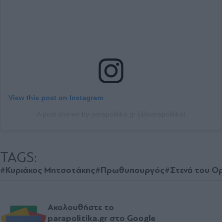
View this post on Instagram
A post shared by parapolitika.gr (@parapolitika)
TAGS:
#Κυριάκος Μητσοτάκης
#Πρωθυπουργός
#Στενά του Ο
Ακολουθήστε το
parapolitika.gr στο Google