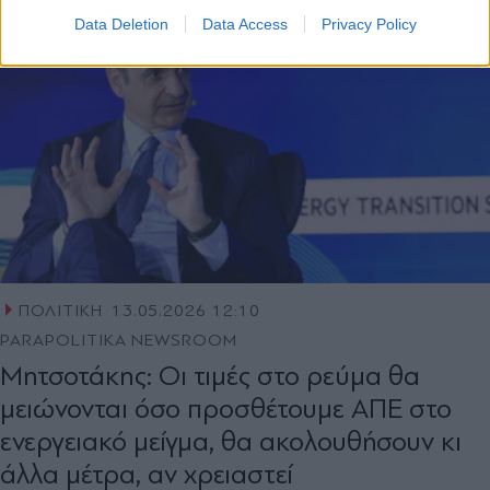
Data Deletion
Data Access
Privacy Policy
ΠΟΛΙΤΙΚΗ
13.05.2026 12:10
PARAPOLITIKA NEWSROOM
Μητσοτάκης: Οι τιμές στο ρεύμα θα
μειώνονται όσο προσθέτουμε ΑΠΕ στο
ενεργειακό μείγμα, θα ακολουθήσουν κι
άλλα μέτρα, αν χρειαστεί