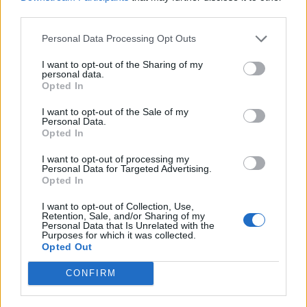
third parties.
Personal Data Processing Opt Outs
I want to opt-out of the Sharing of my
personal data.
*
Opted In
Αποδέχομαι τους
όρους χρήσης
και την πολιτική απορρήτου
I want to opt-out of the Sale of my
Personal Data.
Opted In
Εγγραφή
ΠΟΛΙΤΙΚΗ
13.05.2026 18:56
I want to opt-out of processing my
Personal Data for Targeted Advertising.
PARAPOLITIKA NEWSROOM
Opted In
Κυριάκος Μητσοτάκης: Μεταβαίνει στο
X
I want to opt-out of Collection, Use,
Άαχεν - Θα μιλήσει στην τελετή
Retention, Sale, and/or Sharing of my
Personal Data that Is Unrelated with the
απονομής του "Βραβείου Καρλομάγνου"
Purposes for which it was collected.
Opted Out
στον Μάριο Ντράγκι
CONFIRM