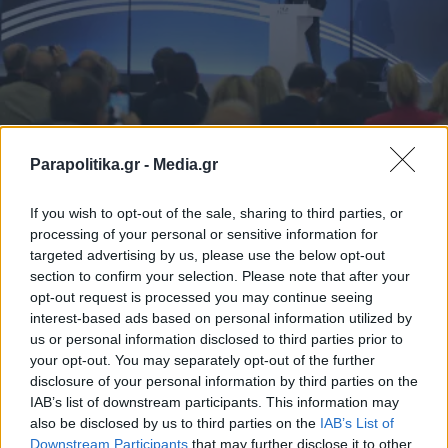
Parapolitika.gr -
Media.gr
ΠΟΛΙΤΙΚΗ
13.05.2026 21:00
PARAPOLITIKA NEWSROOM
If you wish to opt-out of the sale, sharing to third parties, or
Συνέδριο ΝΔ με άρωμα εκλογών:
processing of your personal or sensitive information for
targeted advertising by us, please use the below opt-out
Συσπείρωση, ενότητα και κυβερνητικός
section to confirm your selection. Please note that after your
σχεδιασμός για το 2030 - Τι θα πουν στις
opt-out request is processed you may continue seeing
ομιλίες τους τα κορυφαία στελέχη
interest-based ads based on personal information utilized by
us or personal information disclosed to third parties prior to
your opt-out. You may separately opt-out of the further
disclosure of your personal information by third parties on the
IAB’s list of downstream participants. This information may
also be disclosed by us to third parties on the
IAB’s List of
Εγγραφή στο newsletter
Downstream Participants
that may further disclose it to other