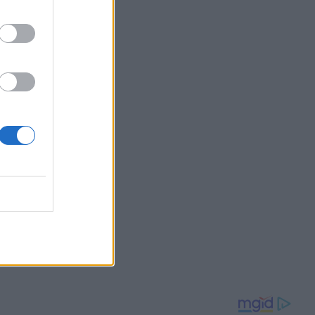
13:20
OM
ΜΕ: "Η
υκτού
δας μας
ση"