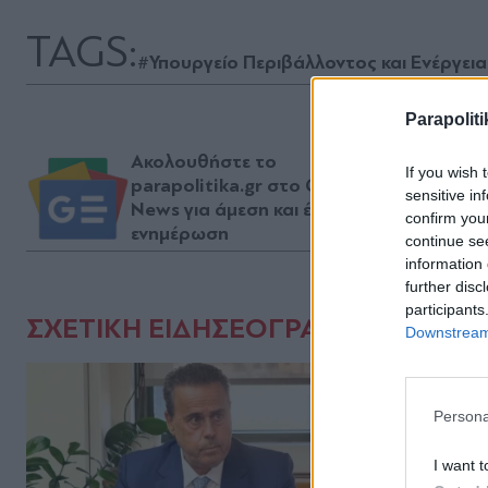
TAGS:
#Υπουργείο Περιβάλλοντος και Ενέργεια
Parapoliti
Ακολουθήστε το
If you wish 
parapolitika.gr στο Google
sensitive in
News για άμεση και έγκυρη
confirm you
ενημέρωση
continue se
information 
further disc
participants
ΣΧΕΤΙΚΗ ΕΙΔΗΣΕΟΓΡΑΦΙΑ
Downstream 
Persona
I want t