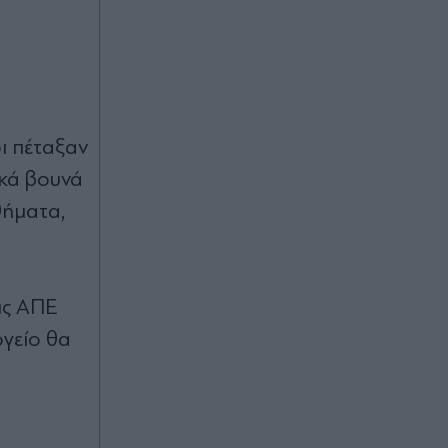
Βουγιουκλάκη (Εικόνα)
Πριν 55 λεπτά
Ουκρανία: Nέα ρωσική επίθεση στο
Κίεβο και την περιφέρειά του -
Τουλάχιστον 3 νεκροί, ανάμεσά
ι πέταξαν
τους ένα παιδί
ικά βουνά
Πριν 59 λεπτά
θήματα,
Φωτιά σε τριώροφο κτίριο στο
κέντρο της Αθήνας - Άτομο
εγκλωβίστηκε στον 2ο όροφο και
απεγκλωβίστηκε με βραχιονοφόρο
ις ΑΠΕ
ργείο θα
πριν μία ώρα
Λίβερπουλ, μεταγραφές: Παίρνει
δανεικό τον Ρόναλντ Αραούχο από
την Μπαρτσελόνα για το κέντρο της
άμυνας