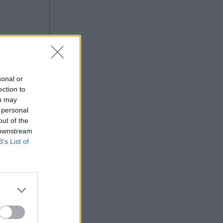
sonal or
ας στο
ection to
ou may
 personal
out of the
 downstream
B’s List of