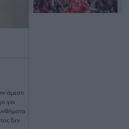
Πριν 32 λεπτά
Στέφανος Κασσελάκης στο "Secret":
"Η πατρότητα και η οικογένεια είναι
τα πιο όµορφα όνειρά µου" (Βίντεο)
Πριν 47 λεπτά
Ζελένσκι: Το ''ευχαριστώ'' στην
αμερικανική Γερουσία για
νομοσχέδιο που προβλέπει την
επιβολή σημαντικών κυρώσεων στη
ην άμεση
Ρωσία
γο για
Πριν 49 λεπτά
συνθήματα
Γιάννης Παπαμιχαήλ: Ξεκαθαρίζει τι
τος δεν
εννοούσε με την "απαγόρευση" της
χρήσης φωτογραφιών της Αλίκης