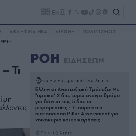
En
E
ΑΘΛΗΤΙΚΑ ΝΕΑ
ΔΙΕΘΝΗ
ΠΟΛΙΤΙΣΜΟΣ
ναφέρει
ΡΟΗ
ΕΙΔΗΣΕΩΝ
– Τι
πριν λιγότερο από ένα λεπτό
Ελληνική Αναπτυξιακή Τράπεζα: Με
"προίκα" 2 δισ. ευρώ ανοίγει δρόμο
ρίψη
για δάνεια έως 5 δισ. σε
άλλοντος
μικρομεσαίες - Τι σημαίνει η
πιστοποίηση Pillar Assessment για
νοικοκυριά και επιχειρήσεις
Πριν 12 λεπτά