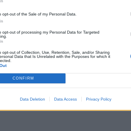
In
*
o opt-out of the Sale of my Personal Data.
Αποδέχομαι τους
όρους χρήσης
In
και την πολιτική απορρήτου
Η
07.07.2026 16:41
ΠΟΛΙΤΙΚΗ
02.07.2026 
to opt-out of processing my Personal Data for Targeted
TIKA NEWSROOM
PARAPOLITIKA NEWSRO
ing.
Εγγραφή
In
έλο για το νερό:
Παπασταύρου στο
ση 70 παρόχων με
συνέδριο της ΕΑΓ
o opt-out of Collection, Use, Retention, Sale, and/or Sharing
ersonal Data that Is Unrelated with the Purposes for which it
αι ΕΥΑΘ -
αξιοποίηση του ορ
lected.
X
Out
ωση Παπασταύρου
πλούτου της πατρί
ευτές της ΝΔ για τη
είναι εθνική υπόθε
CONFIRM
ύθμιση
Data Deletion
Data Access
Privacy Policy