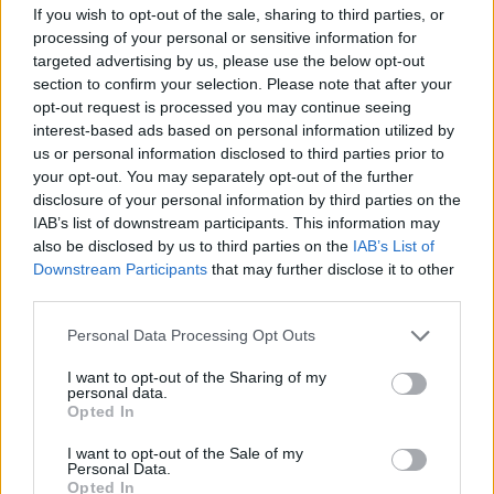
If you wish to opt-out of the sale, sharing to third parties, or
processing of your personal or sensitive information for
targeted advertising by us, please use the below opt-out
section to confirm your selection. Please note that after your
opt-out request is processed you may continue seeing
interest-based ads based on personal information utilized by
us or personal information disclosed to third parties prior to
your opt-out. You may separately opt-out of the further
disclosure of your personal information by third parties on the
IAB’s list of downstream participants. This information may
also be disclosed by us to third parties on the
IAB’s List of
ΠΟΛΙΤΙΚΗ
18.06.2026 16:04
Εγγραφή στο newsletter
Downstream Participants
that may further disclose it to other
PARAPOLITIKA NEWSROOM
third parties.
Σε νευρικό σοκ το ΠΑΣΟΚ για τις
Personal Data Processing Opt Outs
συνεργασίες: Η άγρια σύγκρουση
Διαμαντοπούλου & Δούκα και ο ρόλος
I want to opt-out of the Sharing of my
personal data.
του "Ποντίου Πιλάτου" για τη Χαριλάου
*
Opted In
Αποδέχομαι τους
όρους χρήσης
Τρικούπη
και την πολιτική απορρήτου
I want to opt-out of the Sale of my
Personal Data.
Opted In