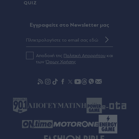
QUIZ
χαίρε" στον Έλληνα σύνδεσμο του ελικοπτέρου
που σκοτώθηκε μετά τη σύγκρουση ελικοπτέρων
στην Ψάθα (Εικόνες)
Eγγραφείτε στο Newsletter μας
Πριν 58 λεπτά
Αγγελική Ηλιάδη: "Είδα τον Χριστό μπροστά μου
- Ήταν ό,τι πιο όμορφο έχω δει" - Η μεταφυσική
εμπειρία μετά τη νοσηλεία του γιου της (Εικόνες)
Αποδοχή της
Πολιτική Απορρήτου
και
των
Όρων Χρήσης
πριν μία ώρα
Θάνατος 75χρονης στα Χανιά: Έφυγε από το
αστυνομικό τμήμα και αργότερα βρέθηκε νεκρή
σε χωράφι - Σε εξέλιξη πειθαρχικός έλεγχος