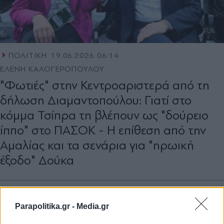
ΠΟΛΙΤΙΚΗ
19.06.2026 06:14
ΕΛΕΝΗ ΚΑΛΟΓΕΡΟΠΟΥΛΟΥ
"Φωτιές" στην Κεντροαριστερά από τη
δήλωση Διαμαντοπούλου: Γιατί στο
κόμμα Τσίπρα τη βλέπουν ως "δούρειο
ίππο" στο ΠΑΣΟΚ - Η επίθεση από την
Αμαλίας και τα σενάρια για "ηρωική
έξοδο" Δούκα
Parapolitika.gr -
Media.gr