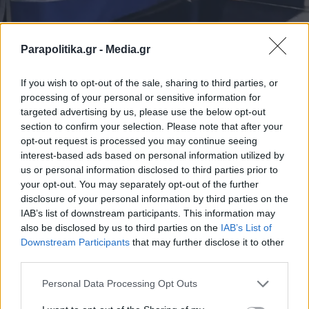
Parapolitika.gr -
Media.gr
If you wish to opt-out of the sale, sharing to third parties, or
processing of your personal or sensitive information for
targeted advertising by us, please use the below opt-out
section to confirm your selection. Please note that after your
opt-out request is processed you may continue seeing
interest-based ads based on personal information utilized by
us or personal information disclosed to third parties prior to
«Εσύ ήσουν ο κατάλληλος γι' αυτό το έργο,
your opt-out. You may separately opt-out of the further
εσένα ήθελαν όλοι απ' όλες τις πτέρυγες της
disclosure of your personal information by third parties on the
IAB’s list of downstream participants. This information may
Βουλής», σημείωσε, από την πλευρά του, ο
also be disclosed by us to third parties on the
IAB’s List of
Εγγραφή στο newsletter
πρόεδρος της Βουλής, Νικήτας Κακλαμάνης, και
Downstream Participants
that may further disclose it to other
third parties.
εξήρε την προσωπικότητα του Ν. Ταγαρά, ο
Personal Data Processing Opt Outs
οποίος πέραν της κοινοβουλευτικής του