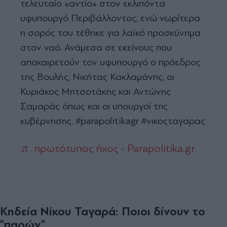
τελευταίο «αντίο» στον εκλιπόντα
υφυπουργό Περιβάλλοντος, ενώ νωρίτερα
η σορός του τέθηκε για λαϊκό προσκύνημα
στον ναό. Ανάμεσα σε εκείνους που
αποχαιρετούν τον υφυπουργό ο πρόεδρος
της Βουλής, Νικήτας Κακλαμάνης, οι
Κυριάκος Μητσοτάκης και Αντώνης
Σαμαράς όπως και οι υπουργοί της
κυβέρνησης. #parapolitikagr #νικοςταγαρας
♬ πρωτότυπος ήχος - Parapolitika.gr
Κηδεία Νίκου Ταγαρά: Ποιοι δίνουν το
"παρών"