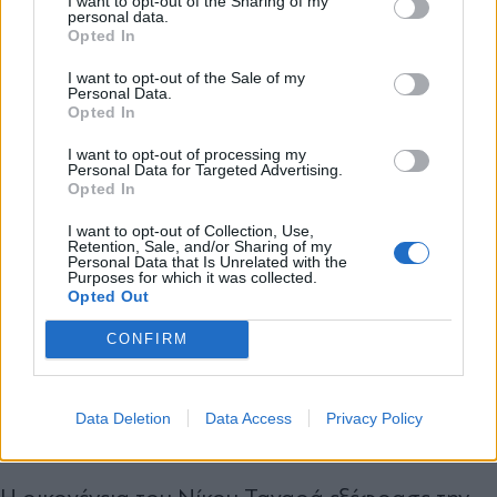
διαδρομής είχε διατελέσει δήμαρχος και
I want to opt-out of the Sharing of my
personal data.
νομάρχης, ενώ υπήρξε επιφανές μέλος της
*
Opted In
Αποδέχομαι τους
όρους χρήσης
επιστημονικής κοινότητας των μηχανικών.
και την πολιτική απορρήτου
I want to opt-out of the Sale of my
Personal Data.
Opted In
Εγγραφή
Ο Νίκος Ταγαράς υπενθυμίζεται ότι έφυγε από
I want to opt-out of processing my
Personal Data for Targeted Advertising.
τη ζωή την Παρασκευή, σε ηλικία 70 ετών, έπειτα
Opted In
από σκληρή μάχη που έδωσε με τον καρκίνο.
X
I want to opt-out of Collection, Use,
Διετέλεσε υφυπουργός Περιβάλλοντος και
Retention, Sale, and/or Sharing of my
Personal Data that Is Unrelated with the
Purposes for which it was collected.
Ενέργειας στην κυβέρνηση του Κυριάκου
Opted Out
Μητσοτάκη από τις 5 Αυγούστου 2020 έως τον
CONFIRM
θάνατό του, ενώ διετέλεσε επίσης αναπληρωτής
υπουργός Περιβάλλοντος και Ενέργειας και στην
Data Deletion
Data Access
Privacy Policy
κυβέρνηση του Αντώνη Σαμαρά.