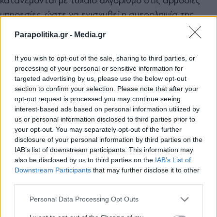
κατανέμονται με τυχαίο αλγόριθμο στις αρμόδιες
υπηρεσίες, ώστε να ενισχυθεί η αμεροληψία της
διαδικασίας. Παράλληλα τίθενται αυστηρά χρονικά
Parapolitika.gr -
Media.gr
όρια για την ολοκλήρωση των ελέγχων.
If you wish to opt-out of the sale, sharing to third parties, or
Ο Γενικός Επόπτης Νομιμότητας θα μπορεί ακόμη να
processing of your personal or sensitive information for
targeted advertising by us, please use the below opt-out
ζητά αυτεπάγγελτους ελέγχους σε περιπτώσεις
section to confirm your selection. Please note that after your
σοβαρού δημοσίου συμφέροντος, ή προφανούς
opt-out request is processed you may continue seeing
παραβίασης της νομοθεσίας, ενώ συγκροτείται και
interest-based ads based on personal information utilized by
us or personal information disclosed to third parties prior to
ειδικό γραφείο υποδοχής καταγγελιών πολιτών.
your opt-out. You may separately opt-out of the further
disclosure of your personal information by third parties on the
Ο Κώδικας αναμορφώνει και το πλαίσιο πειθαρχικού
IAB’s list of downstream participants. This information may
also be disclosed by us to third parties on the
IAB’s List of
ελέγχου δημάρχων, περιφερειαρχών και λοιπών
Εγγραφή στο newsletter
Downstream Participants
that may further disclose it to other
αιρετών.
third parties.
Personal Data Processing Opt Outs
Ο έλεγχος θα διενεργείται πλέον από ενιαίο κεντρικό