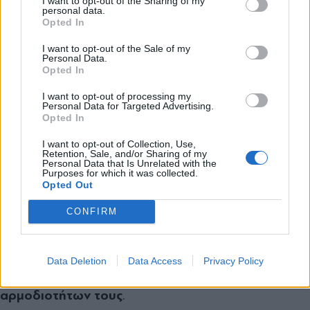
Πειθαρχικό Συμβούλιο, στο οποίο πλειοψηφούν
I want to opt-out of the Sharing of my
personal data.
ανώτατοι δικαστικοί λειτουργοί. Παράλληλα
*
Opted In
Αποδέχομαι τους
όρους χρήσης
αποσαφηνίζονται οι περιπτώσεις που συνιστούν
και την πολιτική απορρήτου
I want to opt-out of the Sale of my
Personal Data.
πειθαρχικά παραπτώματα και μπορούν να
Opted In
Εγγραφή
οδηγήσουν στην έναρξη σχετικών διαδικασιών.
I want to opt-out of processing my
Personal Data for Targeted Advertising.
Επιπλέον επεκτείνεται στους αντιδημάρχους και
Opted In
X
αντιπεριφερειάρχες η εξαίρεση από την αυτόφωρη
I want to opt-out of Collection, Use,
Retention, Sale, and/or Sharing of my
διαδικασία που ήδη ισχύει για δημάρχους και
Personal Data that Is Unrelated with the
Purposes for which it was collected.
περιφερειάρχες, ενώ οι ποινικές υποθέσεις που
Opted Out
αφορούν επικεφαλής ΟΤΑ θα εκδικάζονται κατά
CONFIRM
απόλυτη προτεραιότητα.
Ο νέος Κώδικας
παρέχει στους ΟΤΑ μεγαλύτερη
Data Deletion
Data Access
Privacy Policy
ευχέρεια ως προς τον τρόπο άσκησης των
αρμοδιοτήτων τους
.