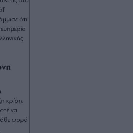
λώντας στο
Πριν 55 λεπτά
of
Προειδοποίηση του ΥΠΕΞ του
Ισραήλ στους πολίτες που
άμμισε ότι
βρίσκονται στην Ελλάδα, με φόντο
 ευημερία
διαδηλώσεις για τη Γάζα: "Κρατήστε
χαμηλό προφίλ"
λληνικής
πριν μία ώρα
Σαουδική Αραβία: Πυρκαγιά σε
ονη
εγκαταστάσεις του πετρελαϊκού
κολοσσού Aramco - Οι Χούθι
ανέλαβαν την ευθύνη (Βίντεο)
η
πριν μία ώρα
ξη κρίση.
Σύλληψη στο Παλαιό Φάληρο: Η
δράση των ομάδων "Πίτμπουλ" &
οτέ να
"Μπουλντόγκ" του "Έντικ", πώς
 κάθε φορά
χτυπούσαν τα θύματά τους - Μέλος
τους ο 49χρονος συλληφθείς
.