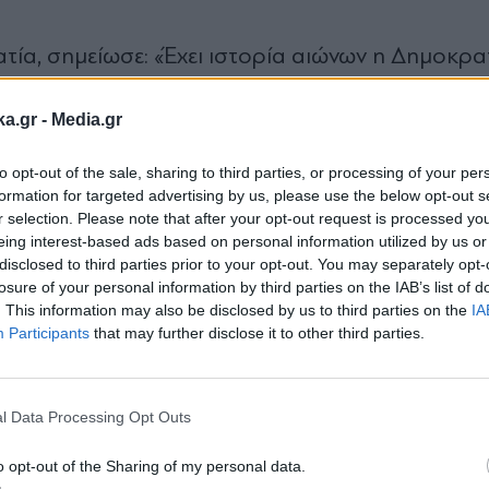
ία, σημείωσε: «Έχει ιστορία αιώνων η Δημοκρατ
ήσεις είναι σύγχρονες και τις νιώθουμε πρωτόγν
ka.gr -
Media.gr
οτέ ουσία. Η σύγχρονη δημοκρατία μοιάζει με τ
ο νομίζουμε. Όχι μόνο στις αρετές της, αλλά κα
to opt-out of the sale, sharing to third parties, or processing of your per
νους που της προσφέρουν τα περισσότερα. Προσ
formation for targeted advertising by us, please use the below opt-out s
r selection. Please note that after your opt-out request is processed y
και τον Αριστείδη. Καθαίρεσε τον Περικλή. Πολύ
eing interest-based ads based on personal information utilized by us or
Καποδίστρια. Καταψήφισε τον Ελευθέριο Βενιζ
disclosed to third parties prior to your opt-out. You may separately opt-
losure of your personal information by third parties on the IAB’s list of
. This information may also be disclosed by us to third parties on the
IA
Participants
that may further disclose it to other third parties.
Εγγραφή στο
δικία είναι το τίμημα της ελευθερίας. Της ελευθ
newsletter
τώς δεν θα είχε καταδικάσει σε θάνατο τον Σωκρ
l Data Processing Opt Outs
δημοκρατία ρισκάρει την αδικία ακριβώς επειδή δ
o opt-out of the Sharing of my personal data.
ς. Είναι ο ίδιος αέρας της ελευθερίας που άλλοτε 