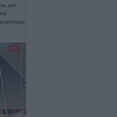
ως, μια
τία
 θεωρήσαμε