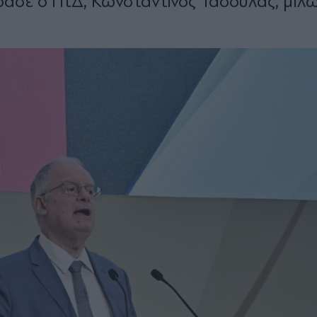
φρασε ο ΠτΔ, Κωνσταντίνος Τασούλας, μιλ