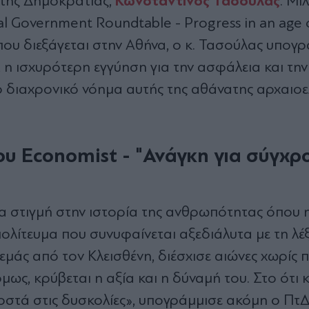
Κωνσταντίνος Τασούλας
της Δημοκρατίας,
. Μι
al Government Roundtable - Progress in an age 
που διεξάγεται στην Αθήνα, ο κ. Τασούλας υπογρ
 η ισχυρότερη εγγύηση για την ασφάλεια και την
το διαχρονικό νόημα αυτής της αθάνατης αρχαιοε
ου Economist - "Ανάγκη για σύγχρ
α στιγμή στην ιστορία της ανθρωπότητας όπου 
πολίτευμα που συνυφαίνεται αξεδιάλυτα με τη λέ
εμάς από τον Κλεισθένη, διέσχισε αιώνες χωρίς π
όμως, κρύβεται η αξία και η δύναμή του. Στο ότι
οστά στις δυσκολίες», υπογράμμισε ακόμη ο ΠτΔ