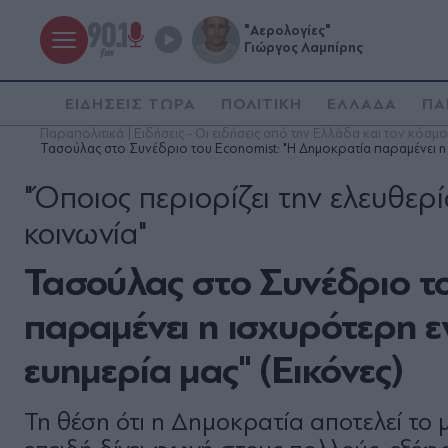
"Αερολογίες"
Γιώργος Λαμπίρης
ΕΙΔΗΣΕΙΣ ΤΩΡΑ
ΠΟΛΙΤΙΚΗ
ΕΛΛΑΔΑ
ΠΑ
Παραπολιτικά | Ειδήσεις - Οι ειδήσεις από την Ελλάδα και τον κόσμο
Τασούλας στο Συνέδριο του Economist: "Η Δημοκρατία παραμένει η ι
"Όποιος περιορίζει την ελευθερί
κοινωνία"
Τασούλας στο Συνέδριο τ
παραμένει η ισχυρότερη ε
ευημερία μας" (Εικόνες)
Τη θέση ότι η Δημοκρατία αποτελεί το 