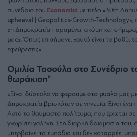
φωνή στους πολλούς, εξέφρασε ο Πρόεδρος 
Economist
συνέδριο του
με τίτλο «30th Annu
upheaval | Geopolitics-Growth-Technology», 
«η Δημοκρατία παραμένει, ακόμη και σήμερα,
μας». Όπως επισήμανε, «αυτό είναι το βαθύ, 
εφεύρεσης».
Ομιλία Τασούλα στο Συνέδριο τ
θωράκιση"
«Είναι δύσκολο να φέρουμε στο μυαλό μας μι
Δημοκρατία βρισκόταν σε νηνεμία. Είναι ένα 
Αυτό το θαυμαστό πολίτευμα, που έρχεται σε 
γνωρίσει γαλήνη. Στη διαρκή δοκιμασία του, 
υπερβαίνει τα εμπόδια και δεν καταρρέει μπρ