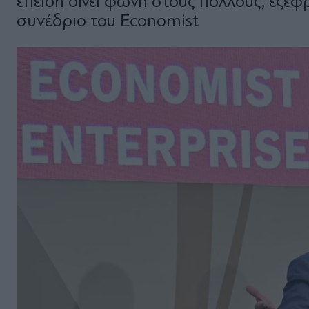
επειδή δίνει φωνή στους πολλούς, εξέ
συνέδριο του Economist