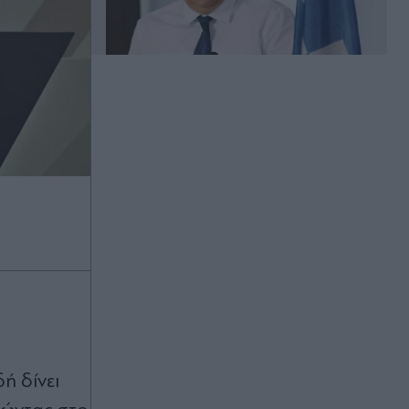
Πριν 28 λεπτά
Περνάει στην αντεπίθεση η FIFA:
Κατηγορεί τα MME για συντονισμένη
υπονόμευση του Τζιάνι Ινφαντίνο
Πριν 35 λεπτά
Η Βαλέρια Χοψονίδου και ο
Αντώνης Βλωτιδέλλης βάφτισαν τον
μοναχογιό τους (Εικόνες)
Πριν 50 λεπτά
Φωτιές: Οι εμπειρίες Ελλήνων και
Γάλλων πυροσβεστών από τα
πύρινα μέτωπα - "Δεν είχα δει ποτέ
τέτοιο άνεμο"
ή δίνει