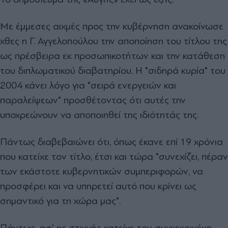
Με έμμεσες αιχμές προς την κυβέρνηση ανακοίνωσε
χθες η Γ. Αγγελοπούλου την αποποίηση του τίτλου της
ως πρέσβειρα εκ προσωπικοτήτων και την κατάθεση
του διπλωματικού διαβατηρίου. Η "σιδηρά κυρία" του
2004 κάνει λόγο για "σειρά ενεργειών και
παραλείψεων" προσθέτοντας ότι αυτές την
υποχρεώνουν να αποποιηθεί της ιδιότητάς της.
Πάντως διαβεβαιώνει ότι, όπως έκανε επί 19 χρόνια
που κατείχε τον τίτλο, έτσι και τώρα "συνεχίζει, πέραν
των εκάστοτε κυβερνητικών συμπεριφορών, να
προσφέρει και να υπηρετεί αυτό που κρίνει ως
σημαντικό για τη χώρα μας".
Πάντως, αφ' ης στιγμής κατείχε τον συγκεκριμένο