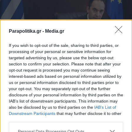
Parapolitika.gr -
Media.gr
If you wish to opt-out of the sale, sharing to third parties, or
processing of your personal or sensitive information for
targeted advertising by us, please use the below opt-out
section to confirm your selection. Please note that after your
ΠΟΛΙΤΙΚΗ
21.11.2017 15:30
opt-out request is processed you may continue seeing
PARAPOLITIKA NEWSROOM
interest-based ads based on personal information utilized by
Συνέδριο ΝΔ - Γιάννης Πλακιωτάκης: Θα
us or personal information disclosed to third parties prior to
your opt-out. You may separately opt-out of the further
σταθούμε αντάξιοι των προσδοκιών
disclosure of your personal information by third parties on the
IAB’s list of downstream participants. This information may
also be disclosed by us to third parties on the
IAB’s List of
Εγγραφή στο newsletter
Downstream Participants
that may further disclose it to other
third parties.
Personal Data Processing Opt Outs