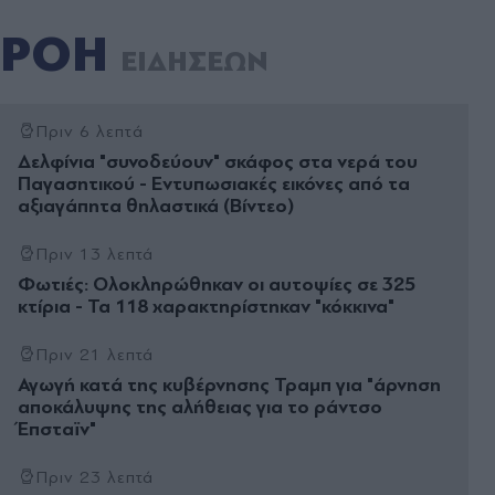
ΡΟΗ
ΕΙΔΗΣΕΩΝ
Πριν 6 λεπτά
Δελφίνια "συνοδεύουν" σκάφος στα νερά του
Παγασητικού - Εντυπωσιακές εικόνες από τα
αξιαγάπητα θηλαστικά (Βίντεο)
Πριν 13 λεπτά
Φωτιές: Ολοκληρώθηκαν οι αυτοψίες σε 325
κτίρια - Τα 118 χαρακτηρίστηκαν "κόκκινα"
Πριν 21 λεπτά
Αγωγή κατά της κυβέρνησης Τραμπ για "άρνηση
αποκάλυψης της αλήθειας για το ράντσο
Έπσταϊν"
Πριν 23 λεπτά