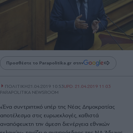
Προσθέστε το Parapolitika.gr στην
ΠΟΛΙΤΙΚΗ
21.04.2019 10:53
UPD:
21.04.2019 11:03
PARAPOLITIKA NEWSROOM
«Ένα συντριπτικό υπέρ της Νέας Δημοκρατίας
αποτέλεσμα στις ευρωεκλογές, καθιστά
αναπόφευκτη την άμεση διενέργεια εθνικών
εκλογών» τονίζει ο αντιπρόεδρος της ΝΔ Άδωνις