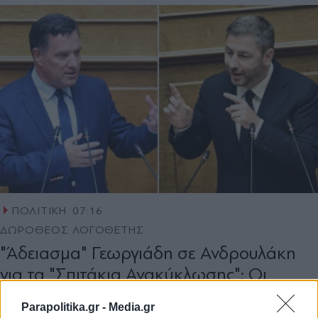
ΠΟΛΙΤΙΚΗ
07:16
ΔΩΡΟΘΕΟΣ ΛΟΓΟΘΕΤΗΣ
"Άδειασµα" Γεωργιάδη σε Ανδρουλάκη
για τα "Σπιτάκια Ανακύκλωσης": Οι
αποκαλύψεις του υπουργού και η
Parapolitika.gr -
Media.gr
απάντηση Γεωργάκη (Εικόνα)