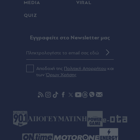
Πριν 29 λεπτά
MEDIA
VIRAL
Ουκρανία: Πλήγματα σε δύο ρωσικά διυλιστήρια,
QUIZ
πυρκαγιά στη Γιαροσλάβλ (Βίντεο)
Πριν 30 λεπτά
Eγγραφείτε στο Newsletter μας
Πώς αμείβονται οι εργαζόμενοι του ιδιωτικού
τομέα για την αργία του Δεκαπενταύγουστου
Πριν 34 λεπτά
Αποδοχή της
Πολιτική Απορρήτου
και
Ελένη Μενεγάκη: Η καλοκαιρινή έξοδος για
των
Όρων Χρήσης
φαγητό με τον Μάκη Παντζόπουλο στο
Φισκάρδο (Βίντεο)