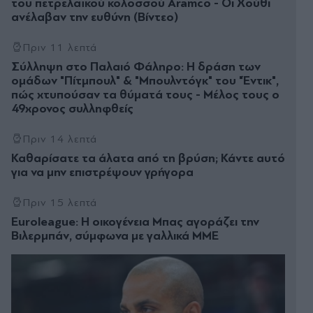
του πετρελαϊκού κολοσσού Aramco - Οι Χούθι
ανέλαβαν την ευθύνη (Βίντεο)
Πριν 11 λεπτά
Σύλληψη στο Παλαιό Φάληρο: Η δράση των
ομάδων "Πίτμπουλ" & "Μπουλντόγκ" του "Έντικ",
πώς χτυπούσαν τα θύματά τους - Μέλος τους ο
49χρονος συλληφθείς
Πριν 14 λεπτά
Καθαρίσατε τα άλατα από τη βρύση; Κάντε αυτό
για να μην επιστρέψουν γρήγορα
Πριν 15 λεπτά
Euroleague: Η οικογένεια Μπας αγοράζει την
Βιλερμπάν, σύμφωνα με γαλλικά ΜΜΕ