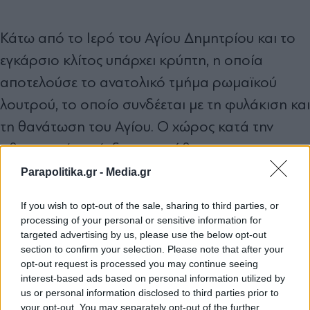
Κάτω από το Ιερό του Αγίου Δημητρίου και το
εγκάρσιο κλίτος υπάρχει κρύπτη, η οποία
αποτελούσε το ανατολικό τμήμα ρωμαϊκού
λουτρού, το οποίο συνδέεται με τη φυλάκιση και
τη θανάτωση του Αγίου. Ο χώρος κατά την
οθωμανική περίοδο καταχώθηκε και
εντοπίστηκε ξανά μετά την πυρκαγιά του 1917,
Parapolitika.gr -
Media.gr
και από το 1985 λειτουργεί ως εκθεσιακός
If you wish to opt-out of the sale, sharing to third parties, or
χώρος.
processing of your personal or sensitive information for
targeted advertising by us, please use the below opt-out
section to confirm your selection. Please note that after your
TAGS:
opt-out request is processed you may continue seeing
interest-based ads based on personal information utilized by
#Υπουργείο Πολιτισμού
#Λευκός Πύργος
#Λίνα Μενδώνη
us or personal information disclosed to third parties prior to
your opt-out. You may separately opt-out of the further