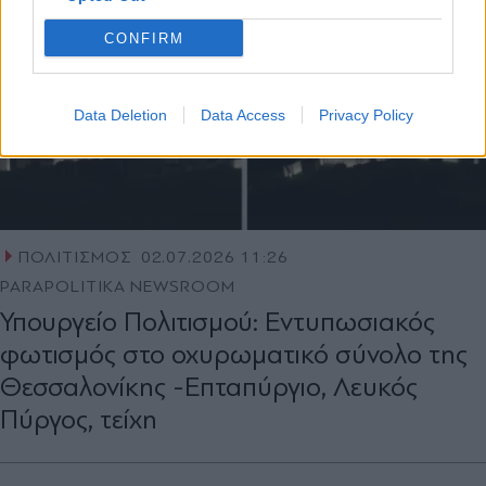
CONFIRM
Data Deletion
Data Access
Privacy Policy
ΠΟΛΙΤΙΣΜΟΣ
02.07.2026 11:26
PARAPOLITIKA NEWSROOM
Υπουργείο Πολιτισμού: Εντυπωσιακός
φωτισμός στο οχυρωματικό σύνολο της
Θεσσαλονίκης -Επταπύργιο, Λευκός
Πύργος, τείχη