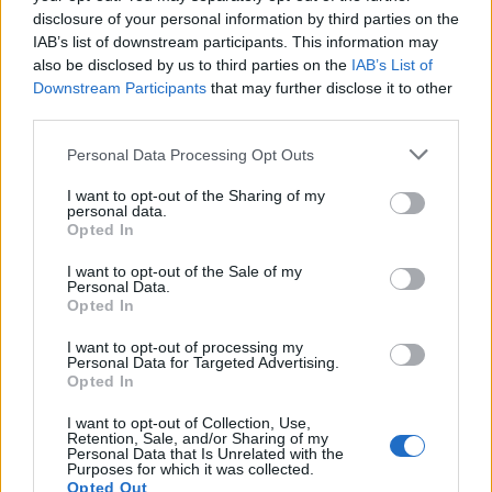
disclosure of your personal information by third parties on the
Ακολουθήστε το
IAB’s list of downstream participants. This information may
parapolitika.gr στο Google
also be disclosed by us to third parties on the
IAB’s List of
Εγγραφή στο newsletter
News για άμεση και έγκυρη
Downstream Participants
that may further disclose it to other
ενημέρωση
third parties.
Personal Data Processing Opt Outs
Ακολουθήστε μας στο
facebook
I want to opt-out of the Sharing of my
personal data.
*
Opted In
Αποδέχομαι τους
όρους χρήσης
και την πολιτική απορρήτου
Ακολουθήστε μας στο
I want to opt-out of the Sale of my
Personal Data.
twitter
Opted In
Εγγραφή
I want to opt-out of processing my
Personal Data for Targeted Advertising.
Opted In
ΣΧΕΤΙΚΗ ΕΙΔΗΣΕΟΓΡΑΦΙΑ
X
I want to opt-out of Collection, Use,
Retention, Sale, and/or Sharing of my
Personal Data that Is Unrelated with the
Purposes for which it was collected.
Opted Out