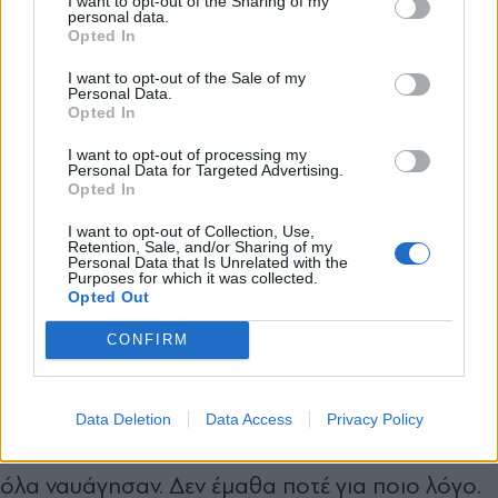
I want to opt-out of the Sharing of my
Κόρινθο έλαβε «Τιμητική Μνεία για τη Μουσική
personal data.
*
Opted In
Αποδέχομαι τους
όρους χρήσης
σε Ταινία Τεκμηρίωσης».
και την πολιτική απορρήτου
I want to opt-out of the Sale of my
Personal Data.
Opted In
Εγγραφή
I want to opt-out of processing my
Personal Data for Targeted Advertising.
Ένα όνειρο ζωής γίνεται έργο μνήμης
Opted In
X
I want to opt-out of Collection, Use,
Retention, Sale, and/or Sharing of my
Personal Data that Is Unrelated with the
Purposes for which it was collected.
Opted Out
«Τη δεκαετία του ’80, το χρονικό Μαουτχάουζεν
είχε φτάσει μέχρι την Αμερική για να γυριστεί
CONFIRM
ταινία. Οι παραγωγοί αλλά και ο σκηνοθέτης
είχαν ενθουσιαστεί. Το συμβόλαιο ήταν έτοιμο
Data Deletion
Data Access
Privacy Policy
κι εκκρεμούσαν οι υπογραφές, όταν ξαφνικά
όλα ναυάγησαν. Δεν έμαθα ποτέ για ποιο λόγο.