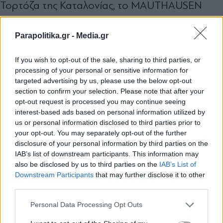
Τορτόζα της Καταλονίας, το MAUTHAUSEN
έλαβε Χρυσό Βραβείο στην κατηγορία «Ιστορία
Parapolitika.gr -
Media.gr
και
If you wish to opt-out of the sale, sharing to third parties, or
Κληρονομιά». Στην κυπριακή πρεμιέρα στο
processing of your personal or sensitive information for
targeted advertising by us, please use the below opt-out
Διεθνές Φεστιβάλ Κινηματογράφου Κύπρου
section to confirm your selection. Please note that after your
«Χρυσή Αφροδίτη», το MAUTHAUSEN έλαβε το
opt-out request is processed you may continue seeing
interest-based ads based on personal information utilized by
Βραβείο «Ταινία με Ισχυρό Μήνυμα για την
us or personal information disclosed to third parties prior to
Ειρήνη». Στο Austrian FilmFestival βραβεύτηκε
your opt-out. You may separately opt-out of the further
disclosure of your personal information by third parties on the
ως «Καλύτερη Πειιραματική Ταινία». Στο Διεθνές
IAB’s list of downstream participants. This information may
Φεστιβάλ Κινηματογράφου Πελοποννήσου
also be disclosed by us to third parties on the
IAB’s List of
Εγγραφή στο newsletter
Downstream Participants
that may further disclose it to other
«Γέφυρες» στο Λουτράκι το MAUTHAUSEN
third parties.
απέσπασε το Βραβείο «Ελληνικής Ταινίας
Personal Data Processing Opt Outs
Τεκμηρίωσης Μεγάλου Μήκους» και στην