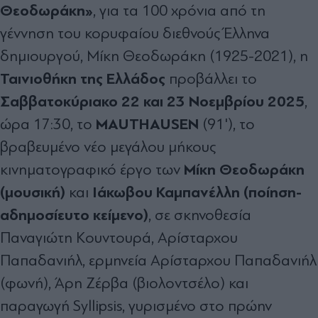
Θεοδωράκη»
, για τα 100 χρόνια από τη
γέννηση του κορυφαίου διεθνούς Έλληνα
δημιουργού, Μίκη Θεοδωράκη (1925-2021), η
Ταινιοθήκη της Ελλάδος
προβάλλει το
Σαββατοκύριακο 22 και 23 Νοεμβρίου 2025
,
MAUTHAUSEN
ώρα 17:30, το
(91'), το
βραβευμένο νέο μεγάλου μήκους
Μίκη Θεοδωράκη
κινηματογραφικό έργο των
(μουσική)
Ιάκωβου Καμπανέλλη (ποίηση-
και
αδημοσίευτο κείμενο)
, σε σκηνοθεσία
Παναγιώτη Κουντουρά, Αρίσταρχου
Παπαδανιήλ, ερμηνεία Αρίσταρχου Παπαδανιήλ
(φωνή), Άρη Ζέρβα (βιολοντσέλο) και
παραγωγή Syllipsis, γυρισμένο στο πρώην