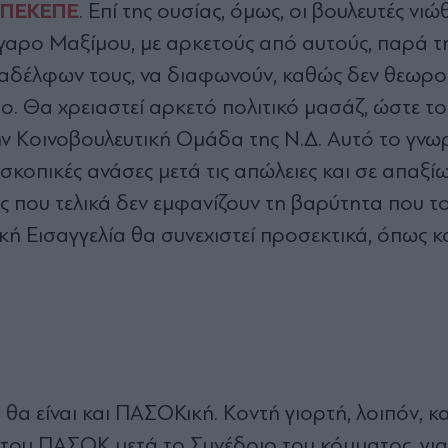
ΠΕΚΕΠΕ
. Επί της ουσίας, όµως, οι βουλευτές νιώ
έγαρο Μαξίµου, µε αρκετούς από αυτούς, παρά 
αδέλφων τους, να διαφωνούν, καθώς δεν θεωρο
. Θα χρειαστεί αρκετό πολιτικό µασάζ, ώστε το
την Κοινοβουλευτική Οµάδα της Ν.∆. Αυτό το γνω
οπικές ανάσες µετά τις απώλειες και σε απαξί
που τελικά δεν εµφανίζουν τη βαρύτητα που το
κή Εισαγγελία θα συνεχιστεί προσεκτικά, όπως κα
 θα είναι και ΠΑΣΟΚική. Κοντή γιορτή, λοιπόν, 
του ΠΑΣΟΚ µετά το Συνέδριο του κόµµατος, για 