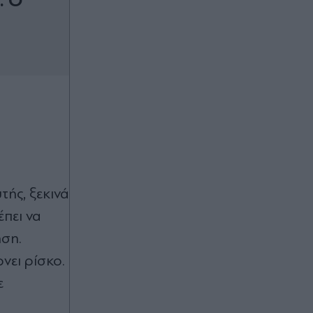
. Ο
τής, ξεκινά
έπει να
ηση.
νει ρίσκο.
ε