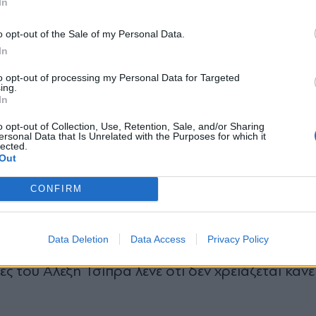
In
ιαφέρον θα στραφεί στη δυνητική ψήφο για τα 
ι επίσηµες ανακοινώσεις ίδρυσης και των δύο. Σ
*
o opt-out of the Sale of my Personal Data.
Αποδέχομαι τους
όρους χρήσης
In
αξιοσηµείωτο για τα νέα κόµµατα.
και την πολιτική απορρήτου
to opt-out of processing my Personal Data for Targeted
ing.
Εγγραφή
In
o opt-out of Collection, Use, Retention, Sale, and/or Sharing
ersonal Data that Is Unrelated with the Purposes for which it
lected.
X
Out
 τρόπο του, προανήγγειλαν τις παραιτήσεις τους
CONFIRM
το κόµµα Τσίπρα. Πρόκειται για τους Συµεών Κεδ
πουλο. Με αυτά τα δεδοµένα τα πράγµατα ζορί
Data Deletion
Data Access
Privacy Policy
 τιµόνι του ΣΥΡΙΖΑ προς το κόµµα Τσίπρα, κινδυ
ές του Αλέξη Τσίπρα λένε ότι δεν χρειάζεται κανε