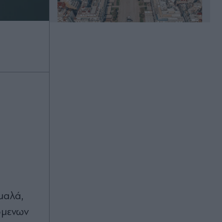
Πριν 33 λεπτά
Κυψέλη: Πώς "έδεσε" η ΕΛ.ΑΣ. τον
26χρονο Αφγανό για τη δολοφονία
της Ελίζαμπεθ Ρος - Το WhatsApp,
τα σήματα των κεραιών και οι
λογαριασμοί Google έπαιξαν
καθοριστικό ρόλο
Πριν 41 λεπτά
"Καμπανάκι" Καντερέ για το
φθινόπωρο: Η προειδοποίηση για
τις πλημμύρες μετά τις φωτιές και η
έκκληση για το μετεωρολογικό
µαλά,
ραντάρ της Αίγινας
όµενων