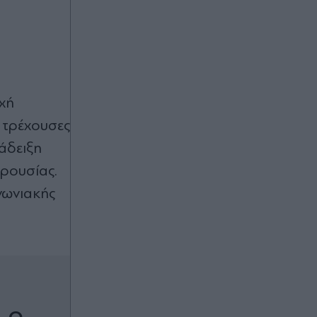
οχή
ς τρέχουσες
άδειξη
ρουσίας.
ινωνιακής