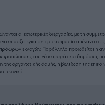
ύνονται οι εσωτερικές διεργασίες, µε τη συµµετ
αι να υπάρξει έγκαιρη προετοιµασία απέναντι στι
ενο πρόωρων εκλογών. Παράλληλα προωθείται η αν
κπροσώπησης του νέου φορέα και δηµόσιας πα
ση της οργανωτικής δοµής, η βελτίωση της επικο
κό σκηνικό.