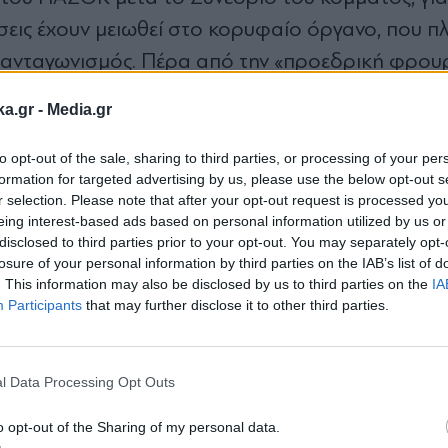
σεις έχουν µειωθεί στο κορυφαίο όργανο, που π
αι ο ανταγωνισµός. Πέρα από την «προεδρική φρου
άκης
, µε Καρχιµάκη, Τσουκαλά, Γλαβίνα, Μαρκογ
ka.gr -
Media.gr
ν πλευρά των εσωκοµµατικών του αντιπάλων. Στόχ
ίνεται πιο αντιπροσωπευτικό όλων των τάσεων ό
to opt-out of the sale, sharing to third parties, or processing of your per
formation for targeted advertising by us, please use the below opt-out s
τητας. Σε αυτή την κατεύθυνση θα προτείνει ο ίδ
r selection. Please note that after your opt-out request is processed y
σωπο του γραµµατέα που θα προτείνει: Ο Κώστα
eing interest-based ads based on personal information utilized by us or
disclosed to third parties prior to your opt-out. You may separately opt-
αι εκπρόσωπος Τύπου.
losure of your personal information by third parties on the IAB’s list of
. This information may also be disclosed by us to third parties on the
IA
Participants
that may further disclose it to other third parties.
Εγγραφή στο
newsletter
l Data Processing Opt Outs
πήσεις. Απ’ ό,τι φτάνει στις κεραίες µου, η Ν.∆.
o opt-out of the Sharing of my personal data.
νώ το ΠΑΣΟΚ θα δει τη «βελόνα» του να κινείται