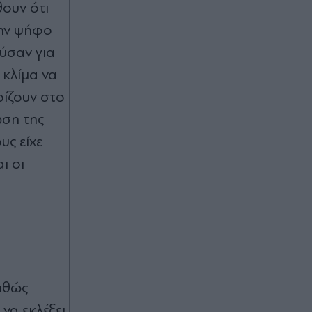
00:58
θουν ότι
Τραμπ: "Είμαι πολύ ικανοποιημένος
την ψήφο
με τον Χέγσκεθ" - Έβαλε τέλος στα
ύσαν για
σενάρια περί ρήξης
 κλίµα να
00:41
ρίζουν στο
Χαλκίδα: Στο νοσοκομείο 30χρονη
ωση της
μετά από πτώση από τη γέφυρα
υς είχε
ι οι
00:37
Ο αδελφός της Αντζελίνα Τζολί
αποκάλυψε ότι είναι γκέι:
"Κουράστηκα να κρύβομαι" - Η
επιστολή και το μήνυμα προς την
οικογένειά του (Εικόνες)
00:36
καθώς
Αλέσιο Λίσι: "Μας άξιζε κάτι
καλύτερο - Πιστεύω στην πρόκριση,
να εκλέξει