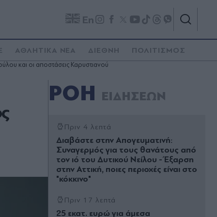
En
E
ΑΘΛΗΤΙΚΑ ΝΕΑ
ΔΙΕΘΝΗ
ΠΟΛΙΤΙΣΜΟΣ
ούλου και οι αποστάσεις Καρυστιανού
ΡΟΗ
ΕΙΔΗΣΕΩΝ
ος
Πριν 4 λεπτά
Διαβάστε στην Απογευματινή:
Συναγερμός για τους θανάτους από
τον ιό του Δυτικού Νείλου - Έξαρση
στην Αττική, ποιες περιοχές είναι στο
"κόκκινο"
Πριν 17 λεπτά
25 εκατ. ευρώ για άμεσα