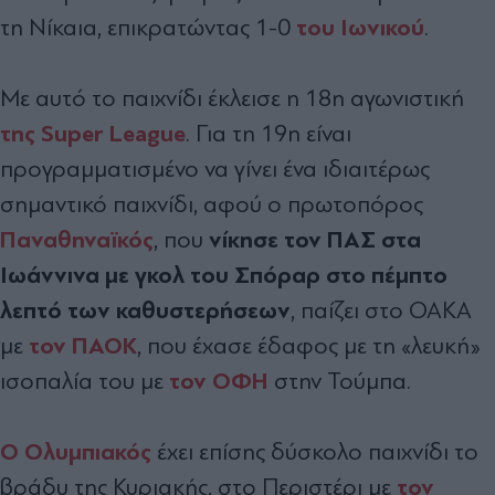
του Ιωνικού
τη Νίκαια, επικρατώντας 1-0
.
Με αυτό το παιχνίδι έκλεισε η 18η αγωνιστική
της Super League
. Για τη 19η είναι
προγραμματισμένο να γίνει ένα ιδιαιτέρως
σημαντικό παιχνίδι, αφού ο πρωτοπόρος
Παναθηναϊκός
νίκησε τον ΠΑΣ στα
, που
Ιωάννινα με γκολ του Σπόραρ στο πέμπτο
λεπτό των καθυστερήσεων
, παίζει στο ΟΑΚΑ
τον ΠΑΟΚ
με
, που έχασε έδαφος με τη «λευκή»
τον ΟΦΗ
ισοπαλία του με
στην Τούμπα.
Ο Ολυμπιακός
έχει επίσης δύσκολο παιχνίδι το
τον
βράδυ της Κυριακής, στο Περιστέρι με