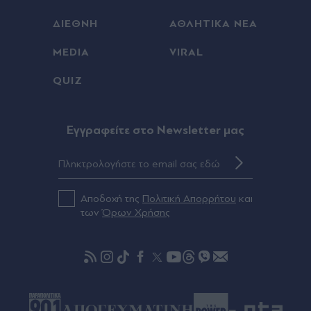
Europa League: Η ΤΣΣΚΑ Σόφιας επιβλήθηκε 3-
0 της Μακάμπι Τελ Αβίβ και ετοιμάζεται για ΟΦΗ,
ΔΙΕΘΝΗ
ΑΘΛΗΤΙΚΑ ΝΕΑ
γκολ ο Παυλίδης στην εξάρα της Μπενφίκα
MEDIA
VIRAL
00:08
QUIZ
Τραμπ: Σχέδιο για κατάργηση της υπηκοότητας
σε παιδιά αλλοδαπών που γεννιούνται στις ΗΠΑ
Eγγραφείτε στο Newsletter μας
00:08
Ανδρομάχη: Ποζάρει μέσα στη θάλασσα με
πολύχρωμο μπικίνι ασορτί μπολερό - "Μπανάκι"
(Εικάνα)
Αποδοχή της
Πολιτική Απορρήτου
και
των
Όρων Χρήσης
00:01
"Σεισμός" στην Τραπεζούντα για Σαλάχ: Πάνω
από 30.000 οπαδοί αποθέωσαν τον Αιγύπτιο
στην παρουσίασή του! (Εικόνες & βίντεο)