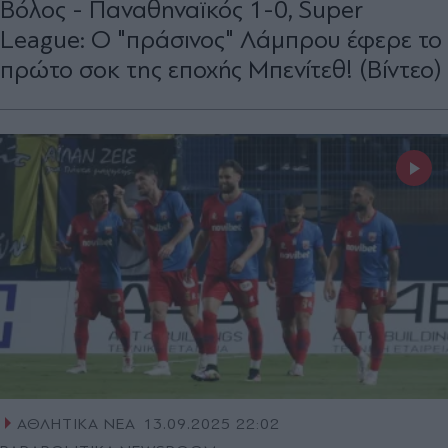
Βόλος - Παναθηναϊκός 1-0, Super
League: Ο "πράσινος" Λάμπρου έφερε το
πρώτο σοκ της εποχής Μπενίτεθ! (Βίντεο)
ΑΘΛΗΤΙΚΑ ΝΕΑ
13.09.2025 22:02