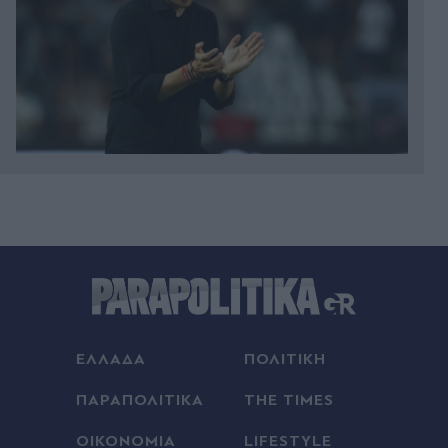
00:22
Κυριάκος Μητσοτάκης: Χαλαρή έξοδος με τη
Μαρέβα στα Χανιά (Εικόνες)
00:18
Γαλλία: Απάντησε η πρόεδρος των Οικολόγων
στον Έλον Μασκ, που την κατηγόρησε για εθνική
προδοσία - "Θέλει να ωθήσει όλη την Ευρώπη σε
ΕΛΛΑΔΑ
ΠΟΛΙΤΙΚΗ
πλήρη υποταγή στις ΗΠΑ
ΠΑΡΑΠΟΛΙΤΙΚΑ
THE TIMES
00:18
ΟΙΚΟΝΟΜΙΑ
LIFESTYLE