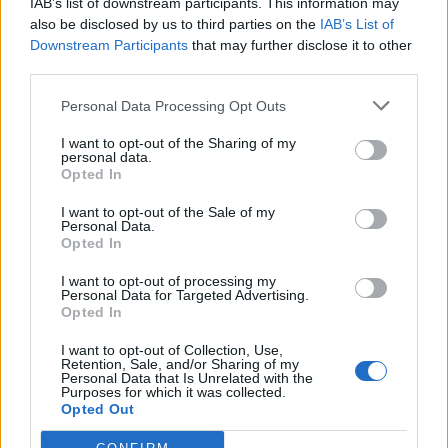
IAB’s list of downstream participants. This information may
PARAPOLITIKA NEWSROOM
also be disclosed by us to third parties on the
IAB’s List of
Εγγραφή στο newsletter
Downstream Participants
that may further disclose it to other
Παναθηναϊκός: Έπιασε δουλειά από την
third parties.
πρώτη προπόνηση ο Ντιέγκο Αλόνσο
Personal Data Processing Opt Outs
I want to opt-out of the Sharing of my
personal data.
*
Opted In
Αποδέχομαι τους
όρους χρήσης
και την πολιτική απορρήτου
I want to opt-out of the Sale of my
Personal Data.
Opted In
Εγγραφή
I want to opt-out of processing my
Personal Data for Targeted Advertising.
Opted In
X
I want to opt-out of Collection, Use,
Retention, Sale, and/or Sharing of my
Personal Data that Is Unrelated with the
Purposes for which it was collected.
Opted Out