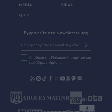
MEDIA
VIRAL
00:08
QUIZ
Τραμπ: Σχέδιο για κατάργηση της υπηκοότητας
σε παιδιά αλλοδαπών που γεννιούνται στις ΗΠΑ
Eγγραφείτε στο Newsletter μας
00:08
Ανδρομάχη: Ποζάρει μέσα στη θάλασσα με
πολύχρωμο μπικίνι ασορτί μπολερό - "Μπανάκι"
(Εικάνα)
Αποδοχή της
Πολιτική Απορρήτου
και
των
Όρων Χρήσης
00:01
"Σεισμός" στην Τραπεζούντα για Σαλάχ: Πάνω
από 30.000 οπαδοί αποθέωσαν τον Αιγύπτιο
στην παρουσίασή του! (Εικόνες & βίντεο)