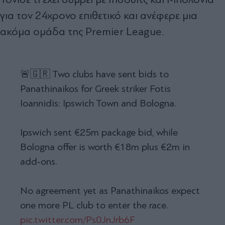
για τον 24χρονο επιθετικό και ανέφερε μια
ακόμα ομάδα της Premier League.
🚨🇬🇷 Two clubs have sent bids to
Panathinaikos for Greek striker Fotis
Ioannidis: Ipswich Town and Bologna.
Ipswich sent €25m package bid, while
Bologna offer is worth €18m plus €2m in
add-ons.
No agreement yet as Panathinaikos expect
one more PL club to enter the race.
pic.twitter.com/Ps0JnJrb6F