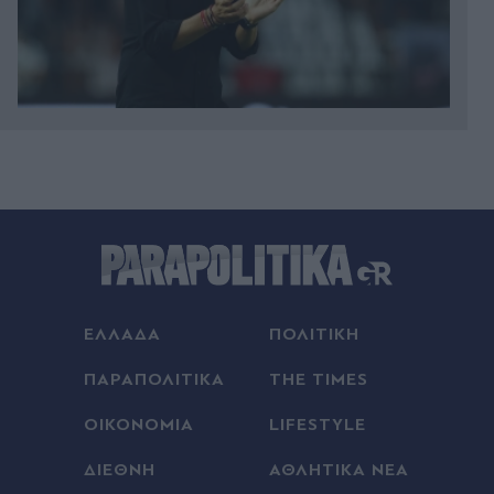
πριν 2 ώρες
Κυριάκος Μητσοτάκης: Χαλαρή έξοδος με τη
Μαρέβα στα Χανιά (Εικόνες)
00:18
Γαλλία: Απάντησε η πρόεδρος των Οικολόγων
στον Έλον Μασκ, που την κατηγόρησε για εθνική
προδοσία - "Θέλει να ωθήσει όλη την Ευρώπη σε
ΕΛΛΑΔΑ
ΠΟΛΙΤΙΚΗ
πλήρη υποταγή στις ΗΠΑ
ΠΑΡΑΠΟΛΙΤΙΚΑ
THE TIMES
00:18
ΟΙΚΟΝΟΜΙΑ
LIFESTYLE
Europa League: Η ΤΣΣΚΑ Σόφιας επιβλήθηκε 3-
0 της Μακάμπι Τελ Αβίβ και ετοιμάζεται για ΟΦΗ,
ΔΙΕΘΝΗ
ΑΘΛΗΤΙΚΑ ΝΕΑ
γκολ ο Παυλίδης στην εξάρα της Μπενφίκα