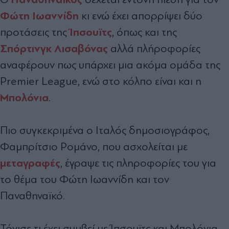
Φώτη Ιωαννίδη
κι ενώ έχει απορρίψει δύο
Ίπσουϊτς
προτάσεις της
, όπως και της
Σπόρτινγκ Λισαβόνας
αλλά πλήροφορίες
αναφέρουν πως υπάρχει μια ακόμα ομάδα της
Premier League, ενώ στο κόλπο είναι και η
Μπολόνια
.
Πιο συγκεκριμένα ο Ιταλός δημοσιογράφος,
Φαμπρίτσιο Ρομάνο, που ασχολείται με
μεταγραφές
, έγραψε τις πληροφορίες του για
το θέμα του Φώτη Ιωαννίδη και τον
Παναθηναϊκό.
Τόνισε τι έχει συμβεί με Ίπσουϊτς και Μπολόνια