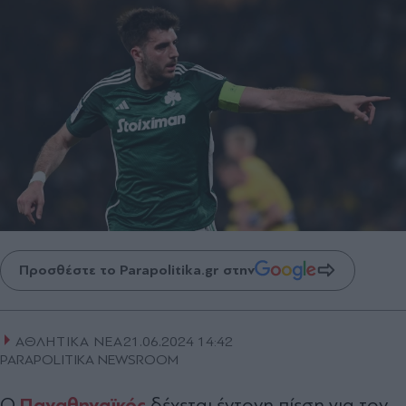
Προσθέστε το Parapolitika.gr στην
ΑΘΛΗΤΙΚΑ ΝΕΑ
21.06.2024 14:42
PARAPOLITIKA NEWSROOM
Παναθηναϊκός
Ο
δέχεται έντονη πίεση για τον