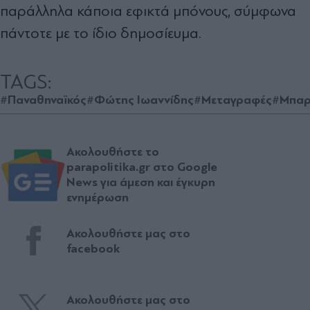
παράλληλα κάποια εφικτά μπόνους, σύμφωνα
πάντοτε με το ίδιο δημοσίευμα.
TAGS:
#Παναθηναϊκός
#Φώτης Ιωαννίδης
#Μεταγραφές
#Μπαρ
Ακολουθήστε το
parapolitika.gr στο Google
News για άμεση και έγκυρη
ενημέρωση
Ακολουθήστε μας στο
facebook
Ακολουθήστε μας στο