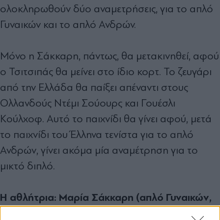
ολοκληρωθούν δύο αναμετρήσεις, για το απλό
Γυναικών και το απλό Ανδρών.
Μόνο η Σάκκαρη, πάντως, θα μετακινηθεί, αφού
ο Τσιτσιπάς θα μείνει στο ίδιο κορτ. Το ζευγάρι
από την Ελλάδα θα παίξει απέναντι στους
Ολλανδούς Ντέμι Σούουρς και Γουέσλι
Κούλχοφ. Αυτό το παιχνίδι θα γίνει αφού, μετά
το παιχνίδι του Έλληνα τενίστα για το απλό
Ανδρών, γίνει ακόμα μία αναμέτρηση για το
μικτό διπλό.
Η αθλήτρια: Μαρία Σάκκαρη (απλό Γυναικών,
τένις). Η ώρα: 14:30 (πιθανολογούμενη). Τα