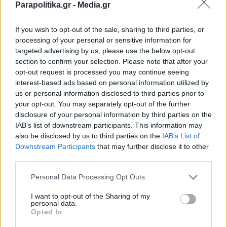
Parapolitika.gr -
Media.gr
κανάλια: ΕΡΤ Sports 2, ΕΡΤ1.
If you wish to opt-out of the sale, sharing to third parties, or
Ο αθλητής: Στέφανος Τσιτσιπάς (απλό
processing of your personal or sensitive information for
targeted advertising by us, please use the below opt-out
Ανδρών, τένις). Η ώρα: Απροσδιόριστη (τρίτο
section to confirm your selection. Please note that after your
παιχνίδι στο κορτ “Σιμόν Ματιέ”). Τα κανάλια:
opt-out request is processed you may continue seeing
interest-based ads based on personal information utilized by
ΕΡΤ Sports 2, ΕΡΤ1.
us or personal information disclosed to third parties prior to
your opt-out. You may separately opt-out of the further
disclosure of your personal information by third parties on the
Οι αθλητές: Μαρία Σάκκαρη, Στέφανος
IAB’s list of downstream participants. This information may
also be disclosed by us to third parties on the
IAB’s List of
Τσιτσιπάς (μικτό διπλό, τένις): Η ώρα:
Εγγραφή στο newsletter
Downstream Participants
that may further disclose it to other
Απροσδιόριστη (πέμπτο παιχνίδι στο κορτ
third parties.
“Σιμόν Ματιέ”). Τα κανάλια: ΕΡΤ Sports 2,
Personal Data Processing Opt Outs
ΕΡΤ1.
I want to opt-out of the Sharing of my
personal data.
*
Opted In
Αποδέχομαι τους
όρους χρήσης
TAGS: