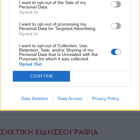
και την πολιτική απορρήτου
I want to opt-out of the Sale of my
#Ολυμπιακοί Αγώνες 2024
#Ολυμπιακοί Αγώνες
# Δώρα 
Personal Data.
Opted In
Εγγραφή
I want to opt-out of processing my
Personal Data for Targeted Advertising.
Ακολουθήστε το
Opted In
parapolitika.gr στο Google
X
News για άμεση και έγκυρη
I want to opt-out of Collection, Use,
ενημέρωση
Retention, Sale, and/or Sharing of my
Personal Data that Is Unrelated with the
Purposes for which it was collected.
Opted Out
Ακολουθήστε μας στο
facebook
CONFIRM
Ακολουθήστε μας στο
Data Deletion
Data Access
Privacy Policy
twitter
ΣΧΕΤΙΚΗ ΕΙΔΗΣΕΟΓΡΑΦΙΑ