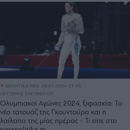
ΑΘΛΗΤΙΚΑ ΝΕΑ
28.07.2024 21:45
ΛΕΥΤΕΡΗΣ ΕΛΕΥΘΕΡΙΟΥ
Ολυμπιακοί Αγώνες 2024, ξιφασκία: Το
νέο τατουάζ της Γκουντούρα και η
λαίλαπα της μίας ημέρας - Τι είπε στο
parapolitika.gr