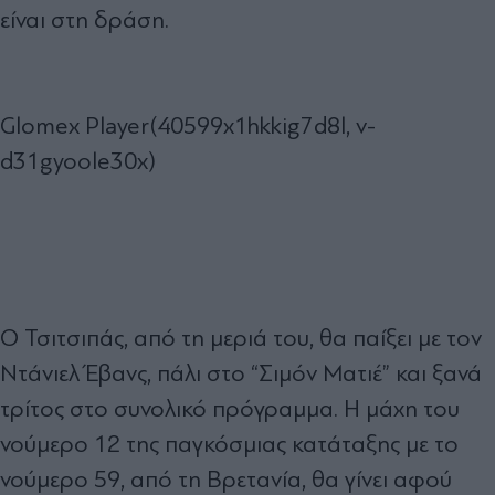
είναι στη δράση.
Glomex Player(40599x1hkkig7d8l, v-
d31gyoole30x)
Ο Τσιτσιπάς, από τη μεριά του, θα παίξει με τον
Ντάνιελ Έβανς, πάλι στο “Σιμόν Ματιέ” και ξανά
τρίτος στο συνολικό πρόγραμμα. Η μάχη του
νούμερο 12 της παγκόσμιας κατάταξης με το
νούμερο 59, από τη Βρετανία, θα γίνει αφού