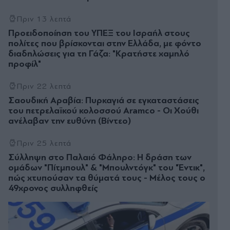
Πριν 13 λεπτά
Προειδοποίηση του ΥΠΕΞ του Ισραήλ στους
πολίτες που βρίσκονται στην Ελλάδα, με φόντο
διαδηλώσεις για τη Γάζα: "Κρατήστε χαμηλό
προφίλ"
Πριν 22 λεπτά
Σαουδική Αραβία: Πυρκαγιά σε εγκαταστάσεις
του πετρελαϊκού κολοσσού Aramco - Οι Χούθι
ανέλαβαν την ευθύνη (Βίντεο)
Πριν 25 λεπτά
Σύλληψη στο Παλαιό Φάληρο: Η δράση των
ομάδων "Πίτμπουλ" & "Μπουλντόγκ" του "Έντικ",
πώς χτυπούσαν τα θύματά τους - Μέλος τους ο
49χρονος συλληφθείς