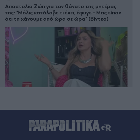
Αποστολία Ζώη για τον θάνατο της μητέρας
της: "Μόλις κατάλαβε τι έχει, έφυγε - Μας είπαν
ότι τη χάνουμε από ώρα σε ώρα" (Βίντεο)
00:20
Άλιμος: Υπό έλεγχο η φωτιά που ξέσπασε σε
κατάστημα ναυτιλιακών ειδών