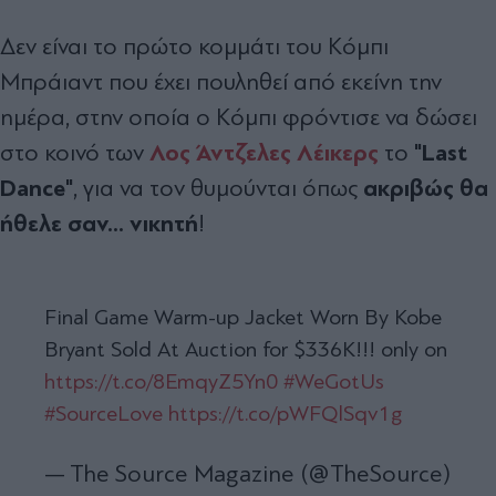
Δεν είναι το πρώτο κομμάτι του Κόμπι
Μπράιαντ που έχει πουληθεί από εκείνη την
ημέρα, στην οποία ο Κόμπι φρόντισε να δώσει
Λος Άντζελες Λέικερς
"Last
στο κοινό των
το
Dance"
ακριβώς θα
, για να τον θυμούνται όπως
ήθελε σαν... νικητή
!
Final Game Warm-up Jacket Worn By Kobe
Bryant Sold At Auction for $336K!!! only on
https://t.co/8EmqyZ5Yn0
#WeGotUs
#SourceLove
https://t.co/pWFQlSqv1g
— The Source Magazine (@TheSource)