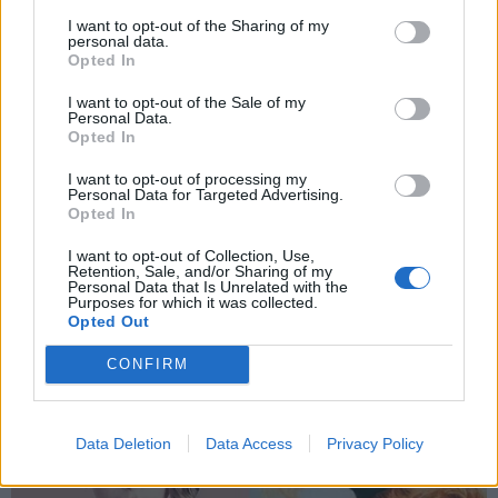
I want to opt-out of the Sharing of my
personal data.
*
Opted In
Αποδέχομαι τους
όρους χρήσης
ΑΘΛΗΤΙΚΑ ΝΕΑ
18.09.2024 17:40
και την πολιτική απορρήτου
I want to opt-out of the Sale of my
PARAPOLITIKA NEWSROOM
Personal Data.
Super League: Οι διαιτητές της 5ης
Opted In
Εγγραφή
αγωνιστικής - Αυτός είναι ο λόγος που
I want to opt-out of processing my
Personal Data for Targeted Advertising.
άλλαξε ο διαιτητής στο Άρης -
Opted In
Ολυμπιακός
X
I want to opt-out of Collection, Use,
Retention, Sale, and/or Sharing of my
Personal Data that Is Unrelated with the
Purposes for which it was collected.
Opted Out
CONFIRM
Data Deletion
Data Access
Privacy Policy