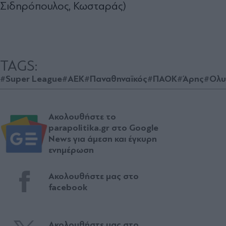
Σιδηρόπουλος, Κωσταράς)
TAGS:
#Super League
#ΑΕΚ
#Παναθηναϊκός
#ΠΑΟΚ
#Άρης
#Ολυ
Ακολουθήστε το
parapolitika.gr στο Google
News για άμεση και έγκυρη
ενημέρωση
Ακολουθήστε μας στο
facebook
Ακολουθήστε μας στο