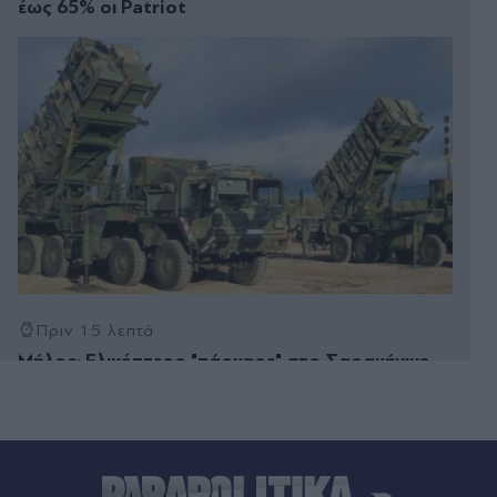
έως 65% οι Patriot
Πριν 15 λεπτά
Μήλος: Ελικόπτερο "πάρκαρε" στο Σαρακήνικο
για να κάνουν μπάνιο οι επιβάτες του (Βίντεο)
Πριν 28 λεπτά
Χαρδαλιάς: Όρισε δύο νέους
αντιπεριφερειάρχες στην Αττική - Τα προφίλ και