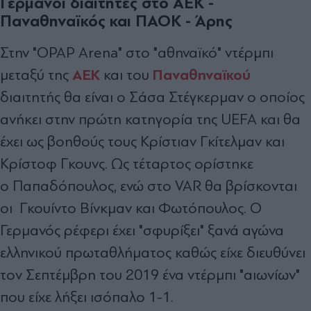
Γερμανοί διαιτητές στο ΑΕΚ -
Παναθηναϊκός και ΠΑΟΚ - Άρης
Στην "OPAP Arena" στο "αθηναϊκό" ντέρμπι
ΑΕΚ
Παναθηναϊκού
μεταξύ της
και του
διαιτητής θα είναι ο Σάσα Στέγκερμαν ο οποίος
ανήκει στην πρώτη κατηγορία της UEFA και θα
έχει ως βοηθούς τους
Κρίστιαν Γκίτελμαν και
Κρίστοφ Γκουνς. Ως τέταρτος ορίστηκε
ο Παπαδόπουλος, ενώ στο VAR θα βρίσκονται
οι Γκουίντο Βίνκμαν και Φωτόπουλος.
Ο
Γερμανός ρέφερι έχει "σφυρίξει" ξανά αγώνα
ελληνικού πρωταθλήματος καθώς είχε διευθύνει
τον Σεπτέμβρη του 2019 ένα ντέρμπι "αιωνίων"
που είχε λήξει ισόπαλο 1-1.