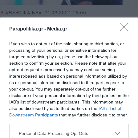
ΑΘΛΗΤΙΚΑ ΝΕΑ
24.09.2024 19:00
PARAPOLITIKA NEWSROOM
Parapolitika.gr -
Media.gr
Super League, διαιτησία: Τι είπε ο Λανουά
για τις φάσεις της πέμπτης αγωνιστικής
If you wish to opt-out of the sale, sharing to third parties, or
που συζητήθηκαν
processing of your personal or sensitive information for
targeted advertising by us, please use the below opt-out
section to confirm your selection. Please note that after your
opt-out request is processed you may continue seeing
interest-based ads based on personal information utilized by
us or personal information disclosed to third parties prior to
your opt-out. You may separately opt-out of the further
disclosure of your personal information by third parties on the
IAB’s list of downstream participants. This information may
also be disclosed by us to third parties on the
IAB’s List of
Εγγραφή στο newsletter
Downstream Participants
that may further disclose it to other
third parties.
Personal Data Processing Opt Outs