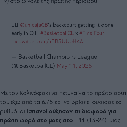
19) στο φινάλε της πρώτης περιόδου.
😮‍💨
@unicajaCB
's backcourt getting it done
early in Q1!
#BasketballCL
x
#FinalFour
pic.twitter.com/uTB3UUbH4A
— Basketball Champions League
(@BasketballCL)
May 11, 2025
Με τον Καλινόφσκι να πετυχαίνει το πρώτο σουτ
του έξω από τα 6.75 και να βρίσκει ουσιαστικά
Ισπανοί αύξησαν τη διαφορά για
ρυθμό, οι
πρώτη φορά στο ματς στο +11
(13-24), μιας