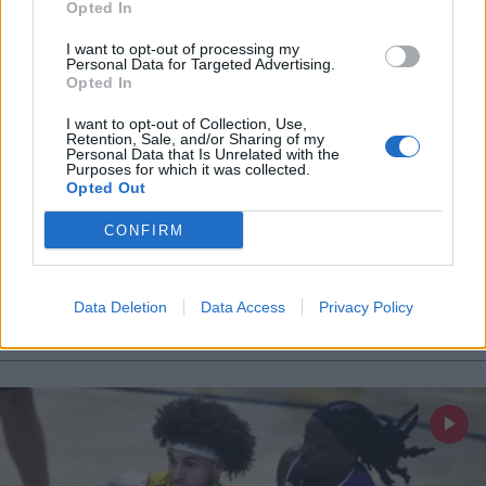
Opted In
Εγγραφή
I want to opt-out of processing my
Personal Data for Targeted Advertising.
Opted In
X
I want to opt-out of Collection, Use,
Retention, Sale, and/or Sharing of my
Personal Data that Is Unrelated with the
Purposes for which it was collected.
ΑΘΛΗΤΙΚΑ ΝΕΑ
09.05.2025 19:52
Opted Out
PARAPOLITIKA NEWSROOM
CONFIRM
Τενερίφη - Γαλατασαράι 80-90: "Πέταξε"
για τελικό με... σούπερ Ιζούντου και
Data Deletion
Data Access
Privacy Policy
περιμένει ΑΕΚ ή Μάλαγα