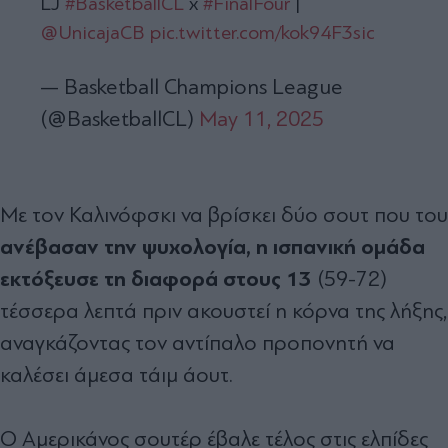
LJ
#BasketballCL
x
#FinalFour
|
@UnicajaCB
pic.twitter.com/kok94F3sic
— Basketball Champions League
(@BasketballCL)
May 11, 2025
Με τον Καλινόφσκι να βρίσκει δύο σουτ που του
ανέβασαν την ψυχολογία, η ισπανική ομάδα
εκτόξευσε τη διαφορά στους 13
(59-72)
τέσσερα λεπτά πριν ακουστεί η κόρνα της λήξης,
αναγκάζοντας τον αντίπαλο προπονητή να
καλέσει άμεσα τάιμ άουτ.
Ο Αμερικάνος σουτέρ έβαλε τέλος στις ελπίδες