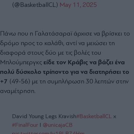
(@BasketballCL)
May 11, 2025
Πάνω που η Γαλατάσαραϊ άρχισε να βρίσκει το
δρόμο προς το καλάθι, αντί να μειώσει τη
διαφορά στους δύο με τις βολές του
είδε τον Κράβις να βάζει ένα
Μπλούμπεργκς
πολύ δύσκολο τρίποντο για να διατηρήσει το
+7
(49-56) με τη συμπλήρωση 30 λεπτών στην
αναμέτρηση.
David Young Legs Kravish
#BasketballCL
x
#FinalFour
I
@unicajaCB
pic.twitter.com/jv19LB74Hm