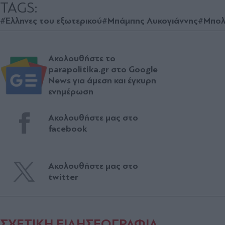
TAGS:
#Έλληνες του εξωτερικού
#Μπάμπης Λυκογιάννης
#Μπολ
Ακολουθήστε το
parapolitika.gr στο Google
News για άμεση και έγκυρη
ενημέρωση
Ακολουθήστε μας στο
facebook
Ακολουθήστε μας στο
twitter
ΣΧΕΤΙΚΗ ΕΙΔΗΣΕΟΓΡΑΦΙΑ