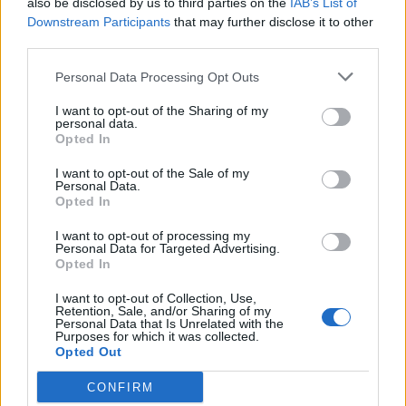
also be disclosed by us to third parties on the
IAB’s List of
κύπελλο στους "ροσομπλού" του
Εγγραφή στο newsletter
Downstream Participants
that may further disclose it to other
Λυκογιάννη
third parties.
Personal Data Processing Opt Outs
I want to opt-out of the Sharing of my
personal data.
*
Opted In
Αποδέχομαι τους
όρους χρήσης
και την πολιτική απορρήτου
I want to opt-out of the Sale of my
Personal Data.
Opted In
Εγγραφή
I want to opt-out of processing my
Personal Data for Targeted Advertising.
Opted In
X
I want to opt-out of Collection, Use,
Retention, Sale, and/or Sharing of my
Personal Data that Is Unrelated with the
Purposes for which it was collected.
Opted Out
CONFIRM