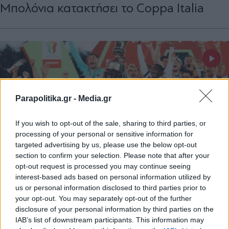
Μπολόνια κατακτήσει το Coppa Italia
Parapolitika.gr -
Media.gr
If you wish to opt-out of the sale, sharing to third parties, or
processing of your personal or sensitive information for
targeted advertising by us, please use the below opt-out
section to confirm your selection. Please note that after your
opt-out request is processed you may continue seeing
interest-based ads based on personal information utilized by
us or personal information disclosed to third parties prior to
ΑΘΛΗΤΙΚΑ ΝΕΑ
15.05.2025 00:00
your opt-out. You may separately opt-out of the further
PARAPOLITIKA NEWSROOM
disclosure of your personal information by third parties on the
Μίλαν - Μπολόνια 0-1: Ο Εντόι χάρισε το
IAB’s list of downstream participants. This information may