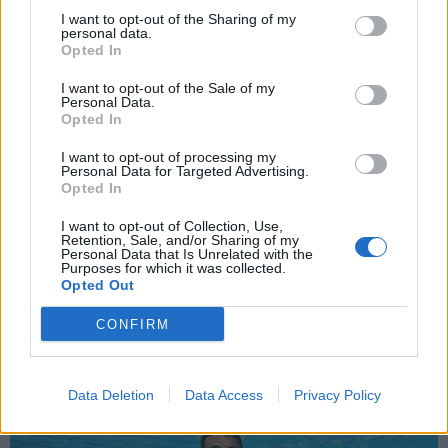
I want to opt-out of the Sharing of my
personal data.
*
Opted In
Αποδέχομαι τους
όρους χρήσης
και την πολιτική απορρήτου
I want to opt-out of the Sale of my
ΑΘΛΗΤΙΚΑ ΝΕΑ
04.04.2026 12:10
Personal Data.
ΧΡΗΣΤΟΣ ΜΠΑΤΑΚΑΣ
Opted In
Εγγραφή
Από την Τζαμάικα στην Τανζανία: Όταν το
I want to opt-out of processing my
Personal Data for Targeted Advertising.
ποδόσφαιρο συναντάει την "σκιά" της
Opted In
μαγείας (Βίντεο)
X
I want to opt-out of Collection, Use,
Retention, Sale, and/or Sharing of my
Personal Data that Is Unrelated with the
Purposes for which it was collected.
Opted Out
CONFIRM
Data Deletion
Data Access
Privacy Policy