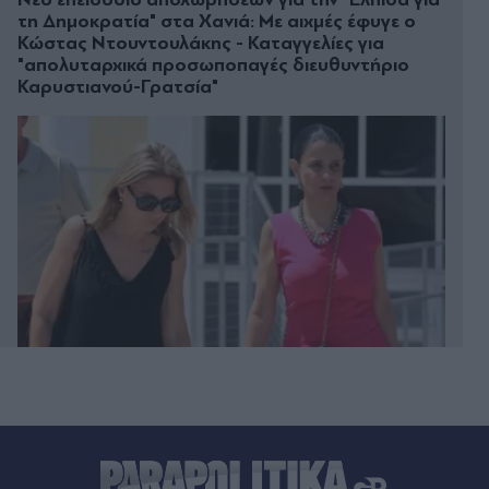
τη Δημοκρατία" στα Χανιά: Με αιχμές έφυγε ο
Κώστας Ντουντουλάκης - Καταγγελίες για
"απολυταρχικά προσωποπαγές διευθυντήριο
Καρυστιανού-Γρατσία"
Πριν 17 λεπτά
Ανδρομάχη: Η νέα ανάρτηση με νόημα για τους
"κατώτερους των περιστάσεων" άντρες εν μέσω
φημών για κρίση με τον Λιβάνη (Βίντεο)