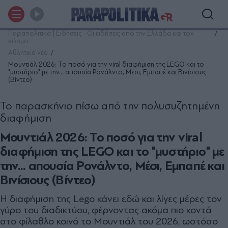
Παραπολιτικά | Ειδήσεις - Οι ειδήσεις από την Ελλάδα και τον
κόσμο
Αθλητικά νέα
Μουντιάλ 2026: Το ποσό για την viral διαφήμιση της LEGO και το
"μυστήριο" με την... απουσία Ρονάλντο, Μέσι, Εμπαπέ και Βινίσιους
(Βίντεο)
Το παρασκήνιο πίσω από την πολυσυζητημένη
διαφήμιση
Μουντιάλ 2026: Το ποσό για την viral
διαφήμιση της LEGO και το "μυστήριο" με
την... απουσία Ρονάλντο, Μέσι, Εμπαπέ και
Βινίσιους (Βίντεο)
Η διαφήμιση της Lego κάνει εδώ και λίγες μέρες τον
γύρο του διαδικτύου, φέρνοντας ακόμα πιο κοντά
στο φίλαθλο κοινό το Μουντιάλ του 2026, ωστόσο