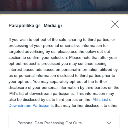
ΑΘΛΗΤΙΚΑ ΝΕΑ
04.04.2026 10:30
Parapolitika.gr -
Media.gr
ΧΡΗΣΤΟΣ ΜΠΙΣΤΑΣ
Μουντιάλ 2026, Κονγκό: Από τον
If you wish to opt-out of the sale, sharing to third parties, or
Μπακαμπού έως... τον Μουτουσαμί, αυτά
processing of your personal or sensitive information for
είναι τα αστέρια του! (Βίντεο)
targeted advertising by us, please use the below opt-out
section to confirm your selection. Please note that after your
opt-out request is processed you may continue seeing
interest-based ads based on personal information utilized by
us or personal information disclosed to third parties prior to
your opt-out. You may separately opt-out of the further
disclosure of your personal information by third parties on the
IAB’s list of downstream participants. This information may
also be disclosed by us to third parties on the
IAB’s List of
Εγγραφή στο newsletter
Downstream Participants
that may further disclose it to other
third parties.
Personal Data Processing Opt Outs