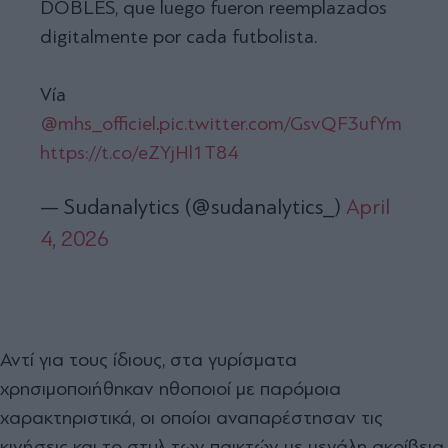
DOBLES, que luego fueron reemplazados
digitalmente por cada futbolista.
Vía
@mhs_officiel
.
pic.twitter.com/GsvQF3ufYm
https://t.co/eZYjHl1T84
— Sudanalytics (@sudanalytics_)
April
4, 2026
Αντί για τους ίδιους, στα γυρίσματα
χρησιμοποιήθηκαν ηθοποιοί με παρόμοια
χαρακτηριστικά, οι οποίοι αναπαρέστησαν τις
κινήσεις και το στυλ των παικτών με μεγάλη ακρίβεια.