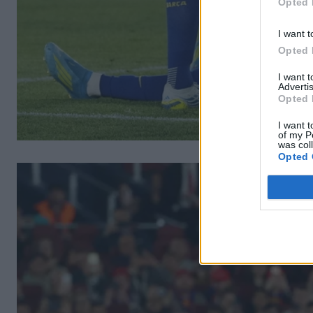
Opted 
I want t
Opted 
I want 
Advertis
Opted 
I want t
of my P
was col
Opted 