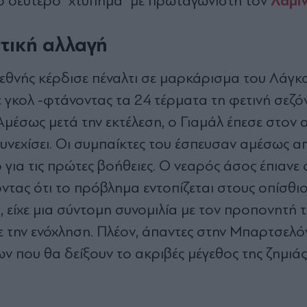
Λαμίν
το δεύτερο "χτύπημα" με πρωταγωνιστή τον
στική αλλαγή
εθνής κέρδισε πέναλτι σε μαρκάρισμα του Λάγκο
ε γκολ -φτάνοντας τα 24 τέρματα τη φετινή σεζόν
μέσως μετά την εκτέλεση, ο Γιαμάλ έπεσε στον 
υνεχίσει. Οι συμπαίκτες του έσπευσαν αμέσως 
ο για τις πρώτες βοήθειες. Ο νεαρός άσος έπιανε
ντας ότι το πρόβλημα εντοπίζεται στους οπίσθι
, είχε μια σύντομη συνομιλία με τον προπονητή τ
ε την ενόχληση. Πλέον, άπαντες στην Μπαρτσελό
ν που θα δείξουν το ακριβές μέγεθος της ζημιάς