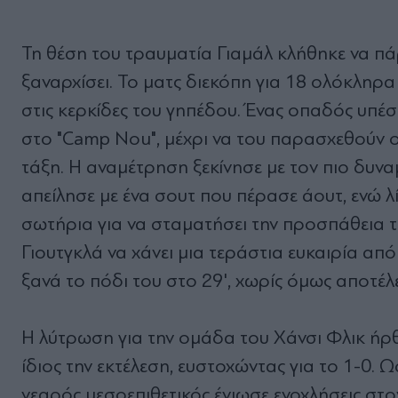
Τη θέση του τραυματία Γιαμάλ κλήθηκε να πά
ξαναρχίσει. Το ματς διεκόπη για 18 ολόκληρα
στις κερκίδες του γηπέδου. Ένας οπαδός υπέσ
στο "Camp Nou", μέχρι να του παρασχεθούν ο
τάξη. Η αναμέτρηση ξεκίνησε με τον πιο δυνα
απείλησε με ένα σουτ που πέρασε άουτ, ενώ λί
σωτήρια για να σταματήσει την προσπάθεια τ
Γιουτγκλά να χάνει μια τεράστια ευκαιρία από
ξανά το πόδι του στο 29', χωρίς όμως αποτέλ
Η λύτρωση για την ομάδα του Χάνσι Φλικ ήρθε
ίδιος την εκτέλεση, ευστοχώντας για το 1-0.
νεαρός μεσοεπιθετικός ένιωσε ενοχλήσεις στ