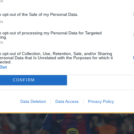
In
*
o opt-out of the Sale of my Personal Data.
Αποδέχομαι τους
όρους χρήσης
In
και την πολιτική απορρήτου
to opt-out of processing my Personal Data for Targeted
ing.
Εγγραφή
In
o opt-out of Collection, Use, Retention, Sale, and/or Sharing
ersonal Data that Is Unrelated with the Purposes for which it
lected.
X
Out
CONFIRM
Data Deletion
Data Access
Privacy Policy