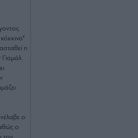
ίγοντος
 κόκκινο"
ασταθεί η
ν Γιαμάλ
ει
ν
ιμάζει
ανέλαβε ο
καθώς ο
ό τον