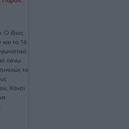
 Γιαμάλ.
07.08.2026 23:41
Στα χαρακώματα Ισπανία & Ιταλία
λόγω Θέουτα: Η κυβέρνηση
Σάντσεθ ανακοίνωσε και αυτή
ελέγχους στα σύνορα, η Ρώμη "δεν
. Ο ίδιος
δέχεται τελεσίγραφα" (Βίντεο)
 και τα 16
αγωνιστικό
07.08.2026 23:38
από πάνω
Στέφανη Χαραλάμπους: Η ηθοποιός
της "Γης της Ελιάς" κυκλοφορεί το
 συνεχώς το
πρώτο της τραγούδι - Λέγεται
ους
"Θεσσαλονίκη" (Βίντεο)
ου, Χάνσι
07.08.2026 23:29
να
Νοσοκομείο Πύργου: Φίδι
.
επισκέφτηκε το τμήμα Επείγοντων
Περιστατικών (Εικόνες)