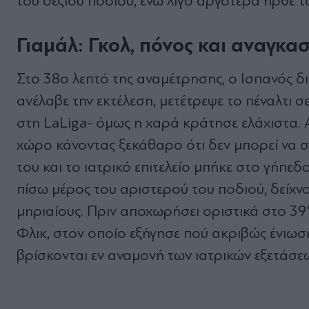
του δεξιού ποδιού, ενώ λίγο αργότερα ήρθε 
Γιαμάλ: Γκολ, πόνος και αναγκα
Στο 38ο λεπτό της αναμέτρησης, ο Ισπανός δι
ανέλαβε την εκτέλεση, μετέτρεψε το πέναλτι σ
στη LaLiga- όμως η χαρά κράτησε ελάχιστα. Α
χώρο κάνοντας ξεκάθαρο ότι δεν μπορεί να σ
του και το ιατρικό επιτελείο μπήκε στο γήπεδ
πίσω μέρος του αριστερού του ποδιού, δείχνο
μηριαίους. Πριν αποχωρήσει οριστικά στο 39'
Φλικ, στον οποίο εξήγησε πού ακριβώς ένιωσ
βρίσκονται εν αναμονή των ιατρικών εξετάσεω