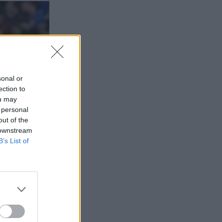
sonal or
ection to
ou may
 personal
out of the
 downstream
B’s List of