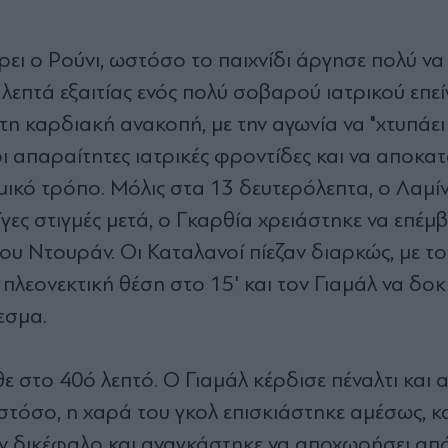
ρει ο Ρούνι, ωστόσο το παιχνίδι άργησε πολύ να
 λεπτά εξαιτίας ενός πολύ σοβαρού ιατρικού επε
τη καρδιακή ανακοπή, με την αγωνία να "χτυπάει
ι απαραίτητες ιατρικές φροντίδες και να αποκατ
μικό τρόπο. Μόλις στα 13 δευτερόλεπτα, ο Λαμί
γες στιγμές μετά, ο Γκαρθία χρειάστηκε να επέμβ
ου Ντουράν. Οι Καταλανοί πίεζαν διαρκώς, με το
 πλεονεκτική θέση στο 15' και τον Γιαμάλ να δοκ
εσμα.
 στο 40ό λεπτό. Ο Γιαμάλ κέρδισε πέναλτι και 
 Ωστόσο, η χαρά του γκολ επισκιάστηκε αμέσως, 
ον δικέφαλο και αναγκάστηκε να αποχωρήσει απ