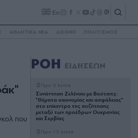
En
E
ΑΘΛΗΤΙΚΑ ΝΕΑ
ΔΙΕΘΝΗ
ΠΟΛΙΤΙΣΜΟΣ
ΡΟΗ
ΕΙΔΗΣΕΩΝ
ράκ"
Πριν 5 λεπτά
Συνάντηση Ζελένσκι με Βούτσιτς:
"Θέματα οικονομίας και ασφάλειας"
στο επίκεντρο της συζήτησης
μεταξύ των προέδρων Ουκρανίας
γκολ που
και Σερβίας
Πριν 13 λεπτά