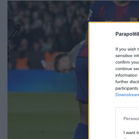
Parapoliti
If you wish 
sensitive in
confirm you
continue se
information 
further disc
participants
Downstream 
Persona
I want t