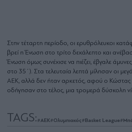
Στην τέταρτη περίοδο, οι ερυθρόλευκοι κατά
βρεί η Ένωση στο τρίτο δεκάλεπτο και ανέβα
Ένωση όμως συνέχισε να πιέζει, έβγαλε άμυνε
στο 35΄). Στα τελευταία λεπτά μίλησαν οι με
ΑΕΚ, αλλά δεν ήταν αρκετός, αφού ο Κώστας
οδήγησαν στο τέλος, μια τρομερά δύσκολη νίκ
TAGS:
#ΑΕΚ
#Ολυμπιακός
#Basket League
#Μπ