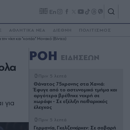
En
E
ΑΘΛΗΤΙΚΑ ΝΕΑ
ΔΙΕΘΝΗ
ΠΟΛΙΤΙΣΜΟΣ
ην νίκη και "κοιτάει" Μονακό (Βίντεο)
ΡΟΗ
ΕΙΔΗΣΕΩΝ
κολα
Πριν 5 λεπτά
Θάνατος 75χρονης στα Χανιά:
Έφυγε από το αστυνομικό τμήμα και
αργότερα βρέθηκε νεκρή σε
χωράφι - Σε εξέλιξη πειθαρχικός
ι για
έλεγχος
Πριν 5 λεπτά
Γερμανία, Γκελζενκίρχεν: Σε σοβαρή