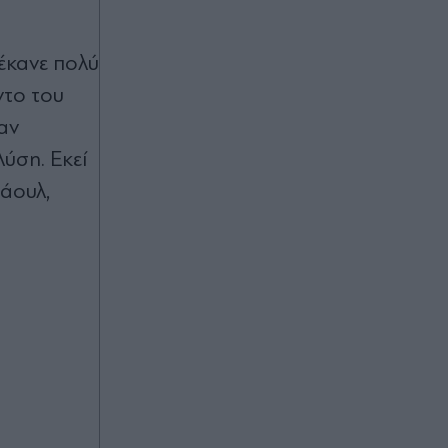
οικογένεια που είδε το ονειρεμένο
σπίτι της στην Ελλάδα να καίγεται -
Δείτε πλάνα πριν και μετά την
 έκανε πολύ
καταστροφή (Εικόνες & Βίντεο)
ντο του
Πριν 49 λεπτά
αν
Κωνσταντίνος Μαυροπάνος:
ύση. Εκεί
Παραμένει στα "ραντάρ" της
Λεβερκούζεν, σύμφωνα με αγγλικό
φάουλ,
δημοσίευμα
Πριν 50 λεπτά
Ρήτρα διαφυγής στην Ενέργεια: Τι
σημαίνει για την Ελλάδα και ποιες
επενδύσεις "ξεκλειδώνει" - Τα οφέλη
για την οικονομία
πριν μία ώρα
Βρετανία: Ρεκόρ Γκίνες κατέρριψε
97χρονη κάνοντας wing walk -