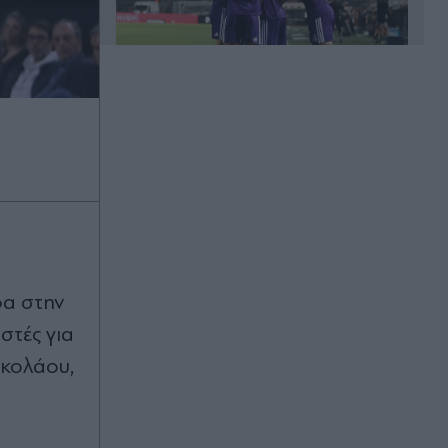
Πριν 32 λεπτά
Αθηνά Οικονομάκου: Το πρόβλημα
υγείας στις διακοπές της στο Μπόρα
Μπόρα - "Καλά είμαι τώρα" (Βίντεο
& Εικόνες)
Πριν 38 λεπτά
Σπάνια ευκαιρία για αρχαιολόγους:
ρα στην
Έπεσε η στάθμη του Δούναβη και
φάνηκε αρχαία γέφυρα του
στές για
Μεγάλου Κωνσταντίνου (Εικόνες)
ικολάου,
Πριν 43 λεπτά
Από το όνειρο στον εφιάλτη:
Συγκίνηση για τη βρετανική