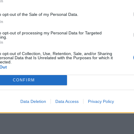
In
*
o opt-out of the Sale of my Personal Data.
Αποδέχομαι τους
όρους χρήσης
δήγησαν τον Ολυμπιακό στο τέλο
In
και την πολιτική απορρήτου
to opt-out of processing my Personal Data for Targeted
να της, χτύπησε στα επιθετικά ριμπάουντ και με
ing.
Εγγραφή
In
23΄). Ου ερυθρόλευκοι, εκμεταλλεύτηκαν το γεγο
o opt-out of Collection, Use, Retention, Sale, and/or Sharing
ξε ξανά την διαφορά και με δύο βολές του Βεζέ
ersonal Data that Is Unrelated with the Purposes for which it
lected.
X
ιέζει και με 2 σερί τρίποντα του Βασίλη Χαραλ
Out
 ρυθμό, οι δύο ομάδες έτρεξαν, βρήκαν γρήγορα κ
CONFIRM
ς Χαραλαμπόπουλο απο την μια και τον Βεζένκο
το απο τα 8 μέτρα πάνω σε άμυνα, πήγαν στον πά
Data Deletion
Data Access
Privacy Policy