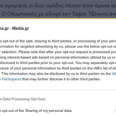
ρα ομορφιά, οι δύο ομάδες πίεσαν στην άμυνα κα
 Ο Ολυμπιακός, με οδηγό τον Ταϊρίκ Τζόουνς αν
ka.gr -
Media.gr
to opt-out of the sale, sharing to third parties, or processing of your per
formation for targeted advertising by us, please use the below opt-out s
r selection. Please note that after your opt-out request is processed y
eing interest-based ads based on personal information utilized by us or
disclosed to third parties prior to your opt-out. You may separately opt-
losure of your personal information by third parties on the IAB’s list of
. This information may also be disclosed by us to third parties on the
IA
Participants
that may further disclose it to other third parties.
Εγγραφή στο
 Χαραλαμπόπουλο, Μπάρτλεϊ και Λεκαβίτσιους κ
newsletter
ακού. Ο Ολυμπιακός, έβγαλε τις άμυνες και σιγά
l Data Processing Opt Outs
 (34-44 στο 8΄), όμως η Ένωση αντέδρασε εκ νέ
ώνη και τον Μπράουν, κατάφερε να πάει στα απ
o opt-out of the Sharing of my personal data.