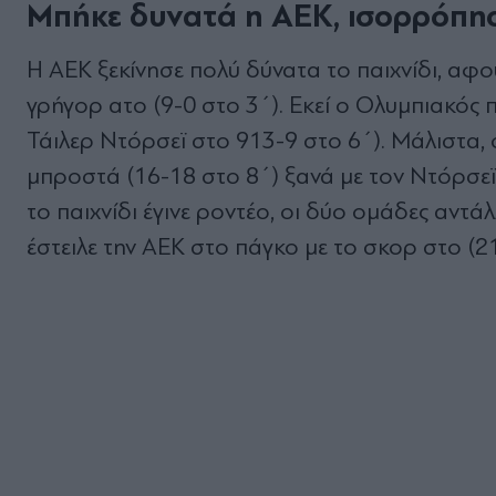
Μπήκε δυνατά η ΑΕΚ, ισορρόπησ
Η ΑΕΚ ξεκίνησε πολύ δύνατα το παιχνίδι, αφο
γρήγορ ατο (9-0 στο 3΄). Εκεί ο Ολυμπιακός 
Τάιλερ Ντόρσεϊ στο 913-9 στο 6΄). Μάλιστα, 
μπροστά (16-18 στο 8΄) ξανά με τον Ντόρσεϊ,
το παιχνίδι έγινε ροντέο, οι δύο ομάδες αντά
έστειλε την ΑΕΚ στο πάγκο με το σκορ στο (21